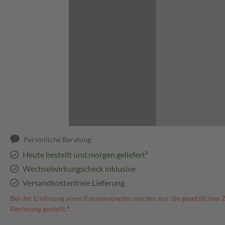
Abbildung kann abweichen
Persönliche Beratung
Heute bestellt und morgen geliefert³
Wechselwirkungscheck inklusive
Versandkostenfreie Lieferung
Bei der Einlösung eines Kassenrezeptes werden nur die gesetzlichen 
Rechnung gestellt.⁴