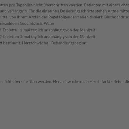
tten pro Tag sollte nicht überschritten werden. Patienten mit einer Lebe
and verlängern. Für die einzelnen Dosierungsschritte stehen Arzneimitt
ittel von Ihrem Arzt in der Regel folgendermaßen dosiert: Bluthochdru
Einzeldosis
Gesamtdosis
Wann
1 Tablette
1-mal täglich
unabhängig von der Mahlzeit
2 Tabletten
1-mal täglich
unabhängig von der Mahlzeit
zt bestimmt. Herzschwäche - Behandlungsbeginn:
lte nicht überschritten werden. Herzschwäche nach Herzinfarkt - Behand