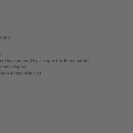
 sind.
r:
 der Herzkammer (Hypertrophe Kardiomyopathie)
 Aortenklappe)
iere eingeschränkt ist