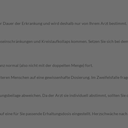
r Dauer der Erkrankung und wird deshalb nur von Ihrem Arzt bestimmt.
nseinschränkungen und Kreislaufkollaps kommen. Setzen Sie sich bei de
z normal (also nicht mit der doppelten Menge) fort.
d älteren Menschen auf eine gewissenhafte Dosierung. Im Zweifelsfalle f
gsbeilage abweichen. Da der Arzt sie individuell abstimmt, sollten Si
uf eine für Sie passende Erhaltungsdosis eingestellt. Herzschwäche nach