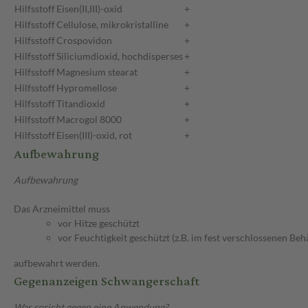
Hilfsstoff
Eisen(II,III)-oxid
+
Hilfsstoff
Cellulose, mikrokristalline
+
Hilfsstoff
Crospovidon
+
Hilfsstoff
Siliciumdioxid, hochdisperses
+
Hilfsstoff
Magnesium stearat
+
Hilfsstoff
Hypromellose
+
Hilfsstoff
Titandioxid
+
Hilfsstoff
Macrogol 8000
+
Hilfsstoff
Eisen(III)-oxid, rot
+
Aufbewahrung
Aufbewahrung
Das Arzneimittel muss
vor Hitze geschützt
vor Feuchtigkeit geschützt (z.B. im fest verschlossenen Behä
aufbewahrt werden.
Gegenanzeigen Schwangerschaft
Was spricht gegen eine Anwendung?