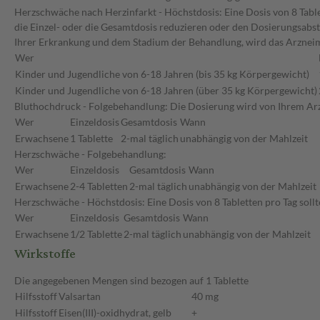
Herzschwäche nach Herzinfarkt - Höchstdosis: Eine Dosis von 8 Table
die Einzel- oder die Gesamtdosis reduzieren oder den Dosierungsabst
Ihrer Erkrankung und dem Stadium der Behandlung, wird das Arzneim
Wer
Kinder und Jugendliche von 6-18 Jahren (bis 35 kg Körpergewicht)
Kinder und Jugendliche von 6-18 Jahren (über 35 kg Körpergewicht)
Bluthochdruck - Folgebehandlung: Die Dosierung wird von Ihrem Ar
Wer
Einzeldosis
Gesamtdosis
Wann
Erwachsene
1 Tablette
2-mal täglich
unabhängig von der Mahlzeit
Herzschwäche - Folgebehandlung:
Wer
Einzeldosis
Gesamtdosis
Wann
Erwachsene
2-4 Tabletten
2-mal täglich
unabhängig von der Mahlzeit
Herzschwäche - Höchstdosis: Eine Dosis von 8 Tabletten pro Tag sol
Wer
Einzeldosis
Gesamtdosis
Wann
Erwachsene
1/2 Tablette
2-mal täglich
unabhängig von der Mahlzeit
Wirkstoffe
Die angegebenen Mengen sind bezogen auf 1 Tablette
Hilfsstoff
Valsartan
40 mg
Hilfsstoff
Eisen(III)-oxidhydrat, gelb
+