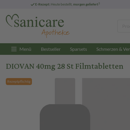
3
E-Rezept:
Heute bestellt,
morgen geliefert
Menü
Bestseller
Sparsets
Schmerzen & Ver
DIOVAN 40mg 28 St Filmtabletten
Rezeptpflichtig