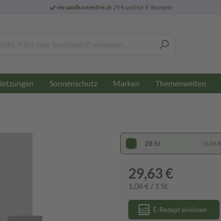
versandkostenfrei
ab 29 € und für E-Rezepte
letzungen
Sonnenschutz
Marken
Themenwelten
28 St
(1,06 € 
29,63 €
1,06 € / 1 St
E-Rezept einlösen