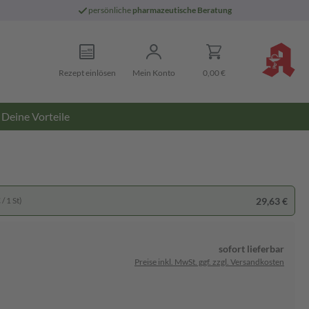
persönliche
pharmazeutische Beratung
Rezept einlösen
Mein Konto
0,00 €
Deine Vorteile
29,63 €
/ 1 St)
sofort lieferbar
Preise inkl. MwSt. ggf. zzgl. Versandkosten