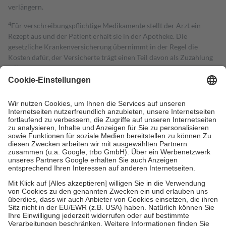
verlängern.
4
Für verschreibungspflichtige Medikamente stellt der Arzt ein
Rezept aus und der Patient erhält sie in der Apotheke. Die
gesetzliche Krankenversicherung übernimmt in der Regel die
Kosten dafür, der Versicherte trägt einen Teil davon als Zuzahlung
mit.
Grundsätzlich leisten Mitglieder Zuzahlungen in Höhe von zehn
Prozent des Abgabepreises,
mindestens
jedoch
fünf Euro
und
höchstens zehn Euro.
Es sind jedoch nie mehr als die tatsächlichen
Kosten der Leistung zu entrichten.
Diese Regeln gelten grundsätzlich auch für Online-Apotheken.
Bei Heilmitteln und häuslicher Krankenpflege beträgt die
Zuzahlung zehn Prozent der Kosten sowie zehn Euro je
Verordnung.
Um das Engagement der Versicherten für ihre eigene Gesundheit zu
stärken und die besondere Stellung der Familie zu unterstützen,
fallen
keine Zuzahlungen
an bei:
• Kindern und Jugendlichen bis zum vollendeten 18. Lebensjahr
mit Ausnahme der Fahrkosten
• Untersuchungen zur Vorsorge und Früherkennung, die von der