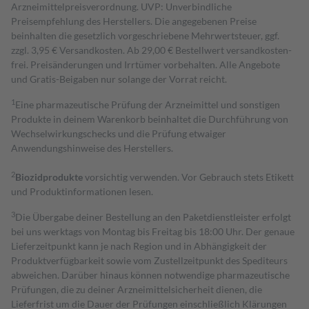
Arzneimittelpreisverordnung. UVP: Unverbindliche
Preisempfehlung des Herstellers. Die angegebenen Preise
beinhalten die gesetzlich vorgeschriebene Mehrwertsteuer, ggf.
zzgl. 3,95 € Versandkosten. Ab 29,00 € Bestell­wert versand­kosten­
frei. Preisänderungen und Irrtümer vorbehalten. Alle Angebote
und Gratis-Beigaben nur solange der Vorrat reicht.
1
Eine pharmazeutische Prüfung der Arzneimittel und sonstigen
Produkte in deinem Warenkorb beinhaltet die Durchführung von
Wechselwirkungschecks und die Prüfung etwaiger
Anwendungshinweise des Herstellers.
2
Biozidprodukte
vorsichtig verwenden. Vor Gebrauch stets Etikett
und Produktinformationen lesen.
3
Die Übergabe deiner Bestellung an den Paketdienstleister erfolgt
bei uns werktags von Montag bis Freitag bis 18:00 Uhr. Der genaue
Lieferzeitpunkt kann je nach Region und in Abhängigkeit der
Produktverfügbarkeit sowie vom Zustellzeitpunkt des Spediteurs
abweichen. Darüber hinaus können notwendige pharmazeutische
Prüfungen, die zu deiner Arzneimittelsicherheit dienen, die
Lieferfrist um die Dauer der Prüfungen einschließlich Klärungen