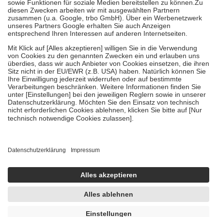
Zuzahlung zehn Prozent der Kosten sowie zehn Euro je
Verordnung.
Um das Engagement der Versicherten für ihre eigene Gesundheit zu
stärken und die besondere Stellung der Familie zu unterstützen,
fallen
keine Zuzahlungen
an bei:
• Kindern und Jugendlichen bis zum vollendeten 18. Lebensjahr
mit Ausnahme der Fahrkosten
• Untersuchungen zur Vorsorge und Früherkennung, die von der
GKV getragen werden
• empfohlenen Schutzimpfungen
• Harn- und Blutteststreifen
Wir nutzen Trusted Shops als unabhängigen Dienstleister für die
Einholung von Bewertungen. Trusted Shops hat Maßnahmen
getroffen, um sicherzustellen, dass es sich um echte Bewertungen
handelt. Mehr Informationen findest du hier:
https://help.etrusted.com/hc/de/articles/4419944605341
Einige Bilder und Inhalte wurden unter Zuhilfenahme künstlicher
Intelligenz erstellt.