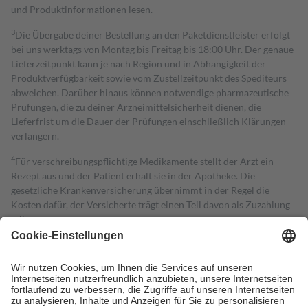
und Produktinformationen lesen.
3
Die Übergabe deiner Bestellung an den Paketdienstleister erfolgt
bei uns werktags von Montag bis Freitag bis 18:00 Uhr. Der genaue
Lieferzeitpunkt kann je nach Region und in Abhängigkeit der
Produktverfügbarkeit sowie vom Zustellzeitpunkt des Spediteurs
abweichen. Darüber hinaus können notwendige pharmazeutische
Prüfungen, die zu deiner Arzneimittelsicherheit dienen, die
Lieferfrist um die Dauer der Prüfungen einschließlich Klärungen
verlängern.
4
Für verschreibungspflichtige Medikamente stellt der Arzt ein
Rezept aus und der Patient erhält sie in der Apotheke. Die
gesetzliche Krankenversicherung übernimmt in der Regel die
Kosten dafür, der Versicherte trägt einen Teil davon als Zuzahlung
mit.
Grundsätzlich leisten Mitglieder Zuzahlungen in Höhe von zehn
Prozent des Abgabepreises,
mindestens
jedoch
fünf Euro
und
höchstens zehn Euro.
Es sind jedoch nie mehr als die tatsächlichen
Kosten der Leistung zu entrichten.
Diese Regeln gelten grundsätzlich auch für Online-Apotheken.
Bei Heilmitteln und häuslicher Krankenpflege beträgt die