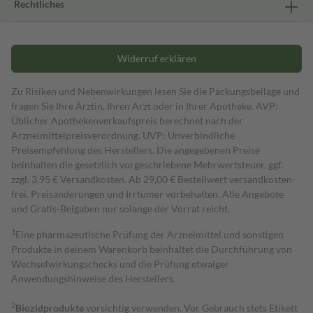
Rechtliches
Widerruf erklären
Zu Risiken und Nebenwirkungen lesen Sie die Packungsbeilage und
fragen Sie Ihre Ärztin, Ihren Arzt oder in Ihrer Apotheke. AVP:
Üblicher Apothekenverkaufspreis berechnet nach der
Arzneimittelpreisverordnung. UVP: Unverbindliche
Preisempfehlung des Herstellers. Die angegebenen Preise
beinhalten die gesetzlich vorgeschriebene Mehrwertsteuer, ggf.
zzgl. 3,95 € Versandkosten. Ab 29,00 € Bestell­wert versand­kosten­
frei. Preisänderungen und Irrtümer vorbehalten. Alle Angebote
und Gratis-Beigaben nur solange der Vorrat reicht.
1
Eine pharmazeutische Prüfung der Arzneimittel und sonstigen
Produkte in deinem Warenkorb beinhaltet die Durchführung von
Wechselwirkungschecks und die Prüfung etwaiger
Anwendungshinweise des Herstellers.
2
Biozidprodukte
vorsichtig verwenden. Vor Gebrauch stets Etikett