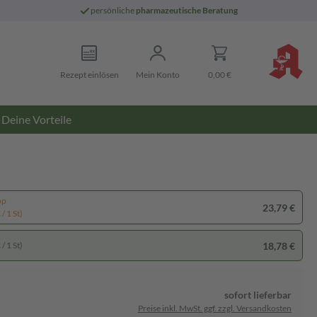
persönliche
pharmazeutische Beratung
Rezept einlösen
Mein Konto
0,00 €
Deine Vorteile
pp
23,79 €
/ 1 St)
18,78 €
/ 1 St)
sofort lieferbar
Preise inkl. MwSt. ggf. zzgl. Versandkosten