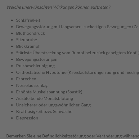
Welche unerwünschten Wirkungen können auftreten?
Schläfrigkeit
Bewegungsstörung mit langsamen, ruckartigen Bewegungen (Za
Bluthochdruck
Sitzunruhe
Blickkrampf
Stärkste Überstreckung vom Rumpf bei zurück geneigtem Kopf 
Bewegungsstörungen
Pulsbeschleunigung
Orthostatische Hypotonie (Kreislaufstörungen aufgrund niedrig
Erbrechen
Nesselausschlag
Erhöhte Muskelspannung (Spastik)
Ausbleibende Monatsblutung
Unsicherer oder ungewöhnlicher Gang
Kraftlosigkeit bzw. Schwäche
Depression
Bemerken Sie eine Befindlichkeitsstörung oder Veränderung während 