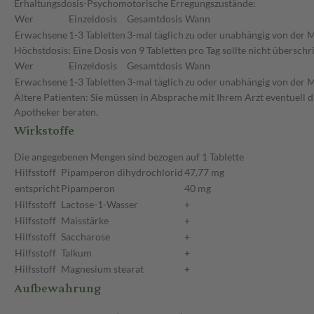
Erhaltungsdosis-Psychomotorische Erregungszustände:
Wer
Einzeldosis
Gesamtdosis
Wann
Erwachsene
1-3 Tabletten
3-mal täglich
zu oder unabhängig von der M
Höchstdosis: Eine Dosis von 9 Tabletten pro Tag sollte nicht übersc
Wer
Einzeldosis
Gesamtdosis
Wann
Erwachsene
1-3 Tabletten
3-mal täglich
zu oder unabhängig von der M
Ältere Patienten: Sie müssen in Absprache mit Ihrem Arzt eventuell 
Apotheker beraten.
Wirkstoffe
Die angegebenen Mengen sind bezogen auf 1 Tablette
Hilfsstoff
Pipamperon dihydrochlorid
47,77 mg
entspricht
Pipamperon
40 mg
Hilfsstoff
Lactose-1-Wasser
+
Hilfsstoff
Maisstärke
+
Hilfsstoff
Saccharose
+
Hilfsstoff
Talkum
+
Hilfsstoff
Magnesium stearat
+
Aufbewahrung