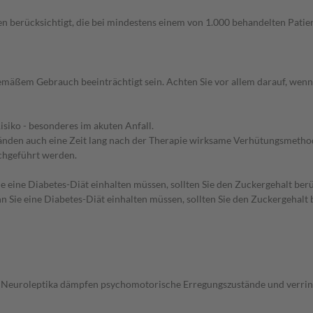
n berücksichtigt, die bei mindestens einem von 1.000 behandelten Patien
äßem Gebrauch beeinträchtigt sein. Achten Sie vor allem darauf, wenn
siko - besonderes im akuten Anfall.
nden auch eine Zeit lang nach der Therapie wirksame Verhütungsmethode
chgeführt werden.
e eine Diabetes-Diät einhalten müssen, sollten Sie den Zuckergehalt berü
 Sie eine Diabetes-Diät einhalten müssen, sollten Sie den Zuckergehalt 
iz. Neuroleptika dämpfen psychomotorische Erregungszustände und verr