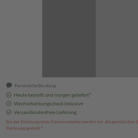
Abbildung kann abweichen
Persönliche Beratung
Heute bestellt und morgen geliefert³
Wechselwirkungscheck inklusive
Versandkostenfreie Lieferung
Bei der Einlösung eines Kassenrezeptes werden nur die gesetzlichen 
Rechnung gestellt.⁴