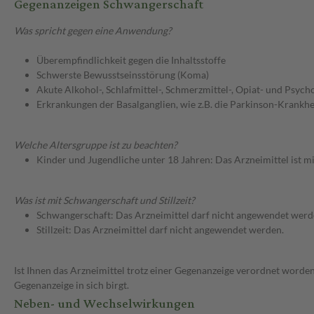
Gegenanzeigen Schwangerschaft
Was spricht gegen eine Anwendung?
Überempfindlichkeit gegen die Inhaltsstoffe
Schwerste Bewusstseinsstörung (Koma)
Akute Alkohol-, Schlafmittel-, Schmerzmittel-, Opiat- und Psy
Erkrankungen der Basalganglien, wie z.B. die Parkinson-Krankhe
Welche Altersgruppe ist zu beachten?
Kinder und Jugendliche unter 18 Jahren: Das Arzneimittel ist 
Was ist mit Schwangerschaft und Stillzeit?
Schwangerschaft: Das Arzneimittel darf nicht angewendet werd
Stillzeit: Das Arzneimittel darf nicht angewendet werden.
Ist Ihnen das Arzneimittel trotz einer Gegenanzeige verordnet worden
Gegenanzeige in sich birgt.
Neben- und Wechselwirkungen