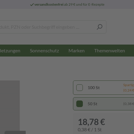
versandkostenfrei
ab 29 € und für E-Rezepte
letzungen
Sonnenschutz
Marken
Themenwelten
Sparti
100 St
(0,24 € 
50 St
(0,38 € 
18,78 €
0,38 € / 1 St