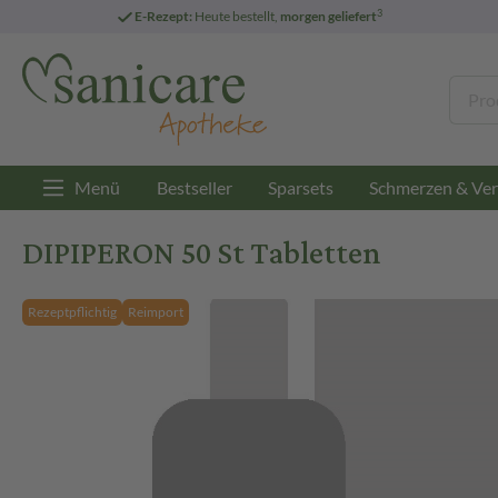
3
E-Rezept:
Heute bestellt,
morgen geliefert
Menü
Bestseller
Sparsets
Schmerzen & Ver
DIPIPERON 50 St Tabletten
Rezeptpflichtig
Reimport