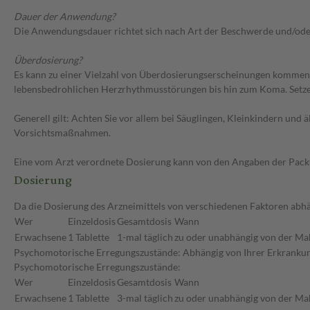
Dauer der Anwendung?
Die Anwendungsdauer richtet sich nach Art der Beschwerde und/ode
Überdosierung?
Es kann zu einer Vielzahl von Überdosierungserscheinungen kommen, 
lebensbedrohlichen Herzrhythmusstörungen bis hin zum Koma. Setzen
Generell gilt: Achten Sie vor allem bei Säuglingen, Kleinkindern un
Vorsichtsmaßnahmen.
Eine vom Arzt verordnete Dosierung kann von den Angaben der Packun
Dosierung
Da die Dosierung des Arzneimittels von verschiedenen Faktoren abhä
Wer
Einzeldosis
Gesamtdosis
Wann
Erwachsene
1 Tablette
1-mal täglich
zu oder unabhängig von der Mah
Psychomotorische Erregungszustände: Abhängig von Ihrer Erkrankung
Psychomotorische Erregungszustände:
Wer
Einzeldosis
Gesamtdosis
Wann
Erwachsene
1 Tablette
3-mal täglich
zu oder unabhängig von der Mah