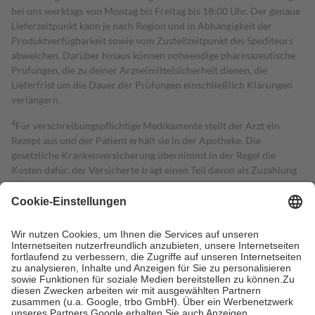
bei uns werktags von Montag bis Freitag bis 18:00 Uhr. Der genaue
Lieferzeitpunkt kann je nach Region und in Abhängigkeit der
Produktverfügbarkeit sowie vom Zustellzeitpunkt des Spediteurs
abweichen. Darüber hinaus können notwendige pharmazeutische
Prüfungen, die zu deiner Arzneimittelsicherheit dienen, die
Lieferfrist um die Dauer der Prüfungen einschließlich Klärungen
verlängern.
4
Für verschreibungspflichtige Medikamente stellt der Arzt ein
Rezept aus und der Patient erhält sie in der Apotheke. Die
gesetzliche Krankenversicherung übernimmt in der Regel die
Kosten dafür, der Versicherte trägt einen Teil davon als Zuzahlung
mit.
Grundsätzlich leisten Mitglieder Zuzahlungen in Höhe von zehn
Prozent des Abgabepreises,
mindestens
jedoch
fünf Euro
und
höchstens zehn Euro.
Es sind jedoch nie mehr als die tatsächlichen
Kosten der Leistung zu entrichten.
Diese Regeln gelten grundsätzlich auch für Online-Apotheken.
Bei Heilmitteln und häuslicher Krankenpflege beträgt die
Zuzahlung zehn Prozent der Kosten sowie zehn Euro je
Verordnung.