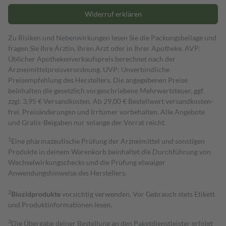
Widerruf erklären
Zu Risiken und Nebenwirkungen lesen Sie die Packungsbeilage und
fragen Sie Ihre Ärztin, Ihren Arzt oder in Ihrer Apotheke. AVP:
Üblicher Apothekenverkaufspreis berechnet nach der
Arzneimittelpreisverordnung. UVP: Unverbindliche
Preisempfehlung des Herstellers. Die angegebenen Preise
beinhalten die gesetzlich vorgeschriebene Mehrwertsteuer, ggf.
zzgl. 3,95 € Versandkosten. Ab 29,00 € Bestell­wert versand­kosten­
frei. Preisänderungen und Irrtümer vorbehalten. Alle Angebote
und Gratis-Beigaben nur solange der Vorrat reicht.
1
Eine pharmazeutische Prüfung der Arzneimittel und sonstigen
Produkte in deinem Warenkorb beinhaltet die Durchführung von
Wechselwirkungschecks und die Prüfung etwaiger
Anwendungshinweise des Herstellers.
2
Biozidprodukte
vorsichtig verwenden. Vor Gebrauch stets Etikett
und Produktinformationen lesen.
3
Die Übergabe deiner Bestellung an den Paketdienstleister erfolgt