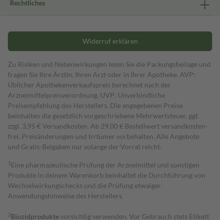
Rechtliches
Widerruf erklären
Zu Risiken und Nebenwirkungen lesen Sie die Packungsbeilage und
fragen Sie Ihre Ärztin, Ihren Arzt oder in Ihrer Apotheke. AVP:
Üblicher Apothekenverkaufspreis berechnet nach der
Arzneimittelpreisverordnung. UVP: Unverbindliche
Preisempfehlung des Herstellers. Die angegebenen Preise
beinhalten die gesetzlich vorgeschriebene Mehrwertsteuer, ggf.
zzgl. 3,95 € Versandkosten. Ab 29,00 € Bestell­wert versand­kosten­
frei. Preisänderungen und Irrtümer vorbehalten. Alle Angebote
und Gratis-Beigaben nur solange der Vorrat reicht.
1
Eine pharmazeutische Prüfung der Arzneimittel und sonstigen
Produkte in deinem Warenkorb beinhaltet die Durchführung von
Wechselwirkungschecks und die Prüfung etwaiger
Anwendungshinweise des Herstellers.
2
Biozidprodukte
vorsichtig verwenden. Vor Gebrauch stets Etikett