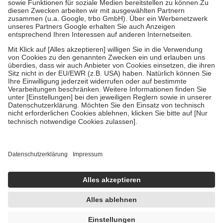
Zuzahlung zehn Prozent der Kosten sowie zehn Euro je
Verordnung.
Um das Engagement der Versicherten für ihre eigene Gesundheit zu
stärken und die besondere Stellung der Familie zu unterstützen,
fallen
keine Zuzahlungen
an bei:
• Kindern und Jugendlichen bis zum vollendeten 18. Lebensjahr
mit Ausnahme der Fahrkosten
• Untersuchungen zur Vorsorge und Früherkennung, die von der
GKV getragen werden
• empfohlenen Schutzimpfungen
• Harn- und Blutteststreifen
Wir nutzen Trusted Shops als unabhängigen Dienstleister für die
Einholung von Bewertungen. Trusted Shops hat Maßnahmen
getroffen, um sicherzustellen, dass es sich um echte Bewertungen
handelt. Mehr Informationen findest du hier:
https://help.etrusted.com/hc/de/articles/4419944605341
Einige Bilder und Inhalte wurden unter Zuhilfenahme künstlicher
Intelligenz erstellt.