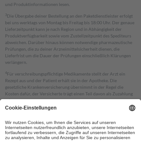
und Produktinformationen lesen.
3
Die Übergabe deiner Bestellung an den Paketdienstleister erfolgt
bei uns werktags von Montag bis Freitag bis 18:00 Uhr. Der genaue
Lieferzeitpunkt kann je nach Region und in Abhängigkeit der
Produktverfügbarkeit sowie vom Zustellzeitpunkt des Spediteurs
abweichen. Darüber hinaus können notwendige pharmazeutische
Prüfungen, die zu deiner Arzneimittelsicherheit dienen, die
Lieferfrist um die Dauer der Prüfungen einschließlich Klärungen
verlängern.
4
Für verschreibungspflichtige Medikamente stellt der Arzt ein
Rezept aus und der Patient erhält sie in der Apotheke. Die
gesetzliche Krankenversicherung übernimmt in der Regel die
Kosten dafür, der Versicherte trägt einen Teil davon als Zuzahlung
mit.
Grundsätzlich leisten Mitglieder Zuzahlungen in Höhe von zehn
Prozent des Abgabepreises,
mindestens
jedoch
fünf Euro
und
höchstens zehn Euro.
Es sind jedoch nie mehr als die tatsächlichen
Kosten der Leistung zu entrichten.
Diese Regeln gelten grundsätzlich auch für Online-Apotheken.
Bei Heilmitteln und häuslicher Krankenpflege beträgt die