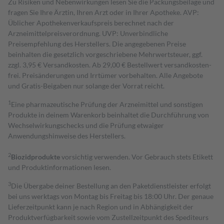
Zu Risiken und Nebenwirkungen lesen Sie die Packungsbeilage und
fragen Sie Ihre Ärztin, Ihren Arzt oder in Ihrer Apotheke. AVP:
Üblicher Apothekenverkaufspreis berechnet nach der
Arzneimittelpreisverordnung. UVP: Unverbindliche
Preisempfehlung des Herstellers. Die angegebenen Preise
beinhalten die gesetzlich vorgeschriebene Mehrwertsteuer, ggf.
zzgl. 3,95 € Versandkosten. Ab 29,00 € Bestell­wert versand­kosten­
frei. Preisänderungen und Irrtümer vorbehalten. Alle Angebote
und Gratis-Beigaben nur solange der Vorrat reicht.
1
Eine pharmazeutische Prüfung der Arzneimittel und sonstigen
Produkte in deinem Warenkorb beinhaltet die Durchführung von
Wechselwirkungschecks und die Prüfung etwaiger
Anwendungshinweise des Herstellers.
2
Biozidprodukte
vorsichtig verwenden. Vor Gebrauch stets Etikett
und Produktinformationen lesen.
3
Die Übergabe deiner Bestellung an den Paketdienstleister erfolgt
bei uns werktags von Montag bis Freitag bis 18:00 Uhr. Der genaue
Lieferzeitpunkt kann je nach Region und in Abhängigkeit der
Produktverfügbarkeit sowie vom Zustellzeitpunkt des Spediteurs