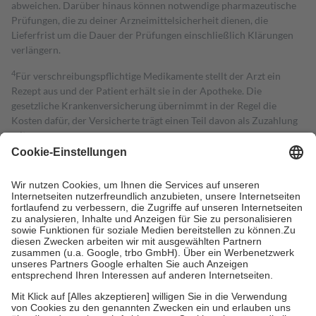
abweichen. Darüber hinaus können notwendige pharmazeutische
Prüfungen, die zu deiner Arzneimittelsicherheit dienen, die
Lieferfrist um die Dauer der Prüfungen einschließlich Klärungen
verlängern.
4
Für verschreibungspflichtige Medikamente stellt der Arzt ein
Rezept aus und der Patient erhält sie in der Apotheke. Die
gesetzliche Krankenversicherung übernimmt in der Regel die
Kosten dafür, der Versicherte trägt einen Teil davon als Zuzahlung
mit.
Grundsätzlich leisten Mitglieder Zuzahlungen in Höhe von zehn
Prozent des Abgabepreises,
mindestens
jedoch
fünf Euro
und
höchstens zehn Euro.
Es sind jedoch nie mehr als die tatsächlichen
Kosten der Leistung zu entrichten.
Diese Regeln gelten grundsätzlich auch für Online-Apotheken.
Bei Heilmitteln und häuslicher Krankenpflege beträgt die
Zuzahlung zehn Prozent der Kosten sowie zehn Euro je
Verordnung.
Um das Engagement der Versicherten für ihre eigene Gesundheit zu
stärken und die besondere Stellung der Familie zu unterstützen,
fallen
keine Zuzahlungen
an bei:
• Kindern und Jugendlichen bis zum vollendeten 18. Lebensjahr