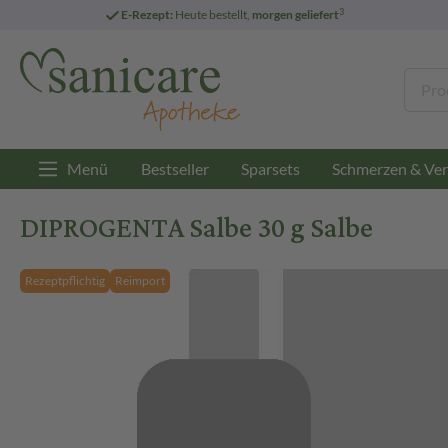
3
E-Rezept:
Heute bestellt,
morgen geliefert
Menü
Bestseller
Sparsets
Schmerzen & Ver
DIPROGENTA Salbe 30 g Salbe
Rezeptpflichtig
Reimport