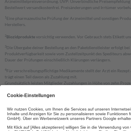
Arzneimittelpreisverordnung. UVP: Unverbindliche Preisempfehlung de
Bestell­wert versand­kosten­frei. Preisänderungen und Irrtümer vorbeh
1
Eine pharmazeutische Prüfung der Arzneimittel und sonstigen Pro
Herstellers.
2
Biozidprodukte
vorsichtig verwenden. Vor Gebrauch stets Etikett u
3
Die Übergabe deiner Bestellung an den Paketdienstleister erfolgt bei
Produktverfügbarkeit sowie vom Zustellzeitpunkt des Spediteurs abwe
Dauer der Prüfungen einschließlich Klärungen verlängern.
4
Für verschreibungspflichtige Medikamente stellt der Arzt ein Rezept 
trägt einen Teil davon als Zuzahlung mit.
Grundsätzlich leisten Mitglieder Zuzahlungen in Höhe von zehn Proz
zu entrichten.
Diese Regeln gelten grundsätzlich auch für Online-Apotheken.
Bei Heilmitteln und häuslicher Krankenpflege beträgt die Zuzahlung 
Um das Engagement der Versicherten für ihre eigene Gesundheit zu stä
• Kindern und Jugendlichen bis zum vollendeten 18. Lebensjahr mit
• Untersuchungen zur Vorsorge und Früherkennung, die von der GKV
• empfohlenen Schutzimpfungen