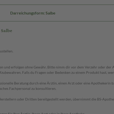
Darreichungsform: Salbe
 Salbe
ustellen.
 und erfolgen ohne Gewähr. Bitte nimm dir vor dem Verzehr oder der An
fzubewahren. Falls du Fragen oder Bedenken zu einem Produkt hast, wende
essionelle Beratung durch eine Ärztin, einen Arzt oder eine Apothekerin
sches Fachpersonal zu konsultieren.
n Herstellern oder Dritten bereitgestellt werden, übernimmt die BS-Apot
en Sie Ihre Ärztin, Ihren Arzt oder in Ihrer Apotheke.