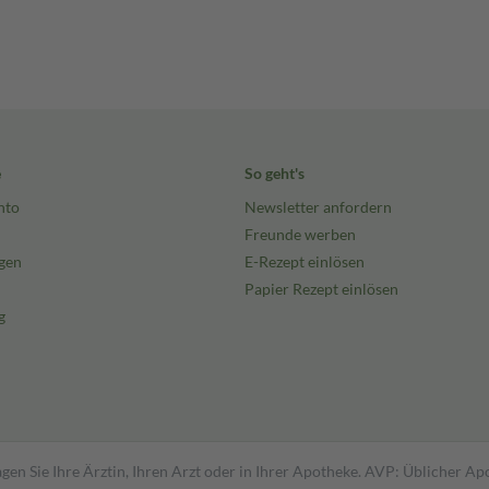
e
So geht's
nto
Newsletter anfordern
Freunde werben
gen
E-Rezept einlösen
Papier Rezept einlösen
g
gen Sie Ihre Ärztin, Ihren Arzt oder in Ihrer Apotheke. AVP: Üblicher A