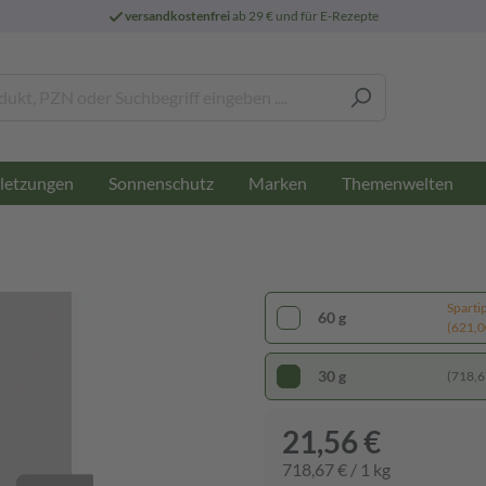
versandkostenfrei
ab 29 € und für E-Rezepte
letzungen
Sonnenschutz
Marken
Themenwelten
Sparti
60 g
(621,00
30 g
(718,67
21,56 €
718,67 € / 1 kg