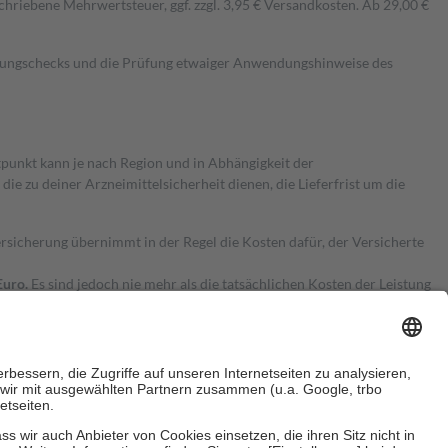
hriebene Mehrwertsteuer, ggf. zzgl. 3,95 € Versandkosten. Ab 29,00 €
kungschecks und die Prüfung etwaiger Anwendungshinweise des
itpunkt kann je nach Region und in Abhängigkeit der
 zu deiner Arzneimittelsicherheit dienen, die Lieferfrist um die
ersicherung übernimmt in der Regel die Kosten dafür, der Versicherte
Euro.
Es sind jedoch nie mehr als die tatsächlichen Kosten der Leistung
e Zuzahlungen
an bei: