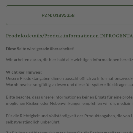
PZN: 01895358
Produktdetails/Produktinformationen DIPROGENTA
Diese Seite wird gerade überarbeitet!
Wir arbeiten daran, dir hier bald alle wichtigen Informationen bereitz
Wichtiger Hinweis:
Unsere Produktangaben dienen ausschließlich zu Informationszwecken
Warnhinweise sorgfältig zu lesen und diese für spätere Rückfragen au
Bitte beachte, dass unsere Informationen keinen Ersatz für eine prof
möglichen Risiken oder Nebenwirkungen empfehlen wir dir, medizini
Für die Richtigkeit und Vollständigkeit der Produktangaben, die vo
selbstverständlich unberührt.
Zu Risiken und Nebenwirkungen lesen Sie die Packungsbeilage und frag