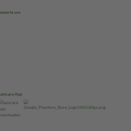
Bewerte uns
Sanicare App