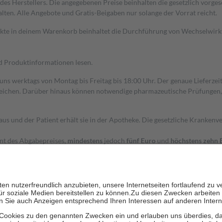
s Herstellers. Die angegebenen Preise beinhalten die gesetzlich vorgesc
alten. Alle Angebote und Gratis-Beigaben nur solange der Vorrat reicht.
dukte in deinem Warenkorb beinhaltet die Durchführung von Wechselwir
nd Produktinformationen lesen.
 uns werktags von Montag bis Freitag bis 18:00 Uhr. Der genaue Lieferze
ichen. Darüber hinaus können notwendige pharmazeutische Prüfungen, die
aus und der Patient erhält sie in der Apotheke. Die gesetzliche Krankenv
ent des Abgabepreises,
mindestens
jedoch
fünf Euro
und
höchstens zehn 
zehn Prozent der Kosten sowie zehn Euro je Verordnung.
rken und die besondere Stellung der Familie zu unterstützen, fallen
kein
 Ausnahme der Fahrkosten
 getragen werden