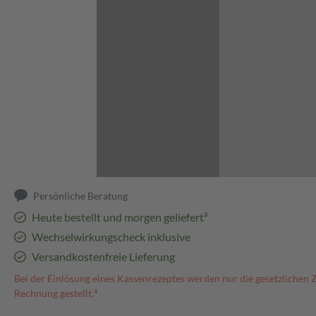
Abbildung kann abweichen
Persönliche Beratung
Heute bestellt und morgen geliefert³
Wechselwirkungscheck inklusive
Versandkostenfreie Lieferung
Bei der Einlösung eines Kassenrezeptes werden nur die gesetzlichen 
Rechnung gestellt.⁴