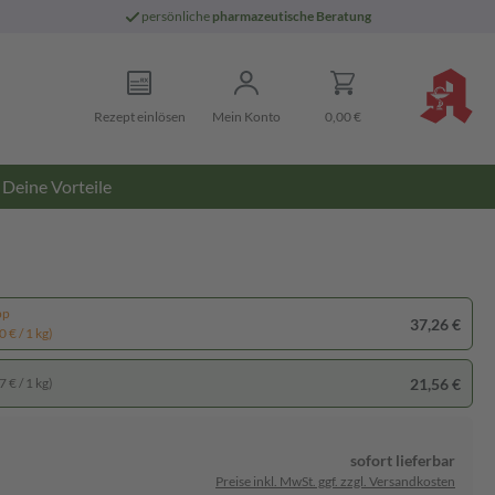
persönliche
pharmazeutische Beratung
Rezept einlösen
Mein Konto
0,00 €
Deine Vorteile
pp
37,26 €
 € / 1 kg)
21,56 €
 € / 1 kg)
sofort lieferbar
Preise inkl. MwSt. ggf. zzgl. Versandkosten