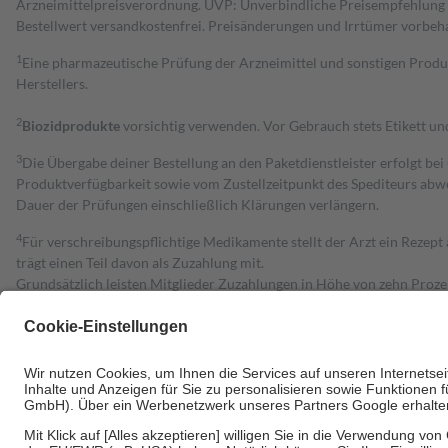
Arzneimittelpreisverordnung. UVP: Unverbindliche Preisempfehlung de
Bestell­wert versand­kosten­frei. Preisänderungen und Irrtümer vorbeh
1
Eine pharmazeutische Prüfung der Arzneimittel und sonstigen Pro
Herstellers.
2
Biozidprodukte
vorsichtig verwenden. Vor Gebrauch stets Etikett u
3
Die Übergabe deiner Bestellung an den Paketdienstleister erfolgt bei
Produktverfügbarkeit sowie vom Zustellzeitpunkt des Spediteurs abwe
Dauer der Prüfungen einschließlich Klärungen verlängern.
4
Für verschreibungspflichtige Medikamente stellt der Arzt ein Rezept 
trägt einen Teil davon als Zuzahlung mit.
Grundsätzlich leisten Mitglieder Zuzahlungen in Höhe von zehn Proz
zu entrichten.
Diese Regeln gelten grundsätzlich auch für Online-Apotheken.
Bei Heilmitteln und häuslicher Krankenpflege beträgt die Zuzahlung 
Um das Engagement der Versicherten für ihre eigene Gesundheit zu stä
• Kindern und Jugendlichen bis zum vollendeten 18. Lebensjahr mit
• Untersuchungen zur Vorsorge und Früherkennung, die von der GKV
• empfohlenen Schutzimpfungen