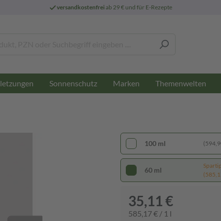
versandkostenfrei
ab 29 € und für E-Rezepte
letzungen
Sonnenschutz
Marken
Themenwelten
100 ml
(594,90
Sparti
60 ml
(585,17
35,11 €
585,17 € / 1 l