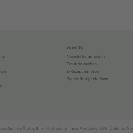
e
So geht's
nto
Newsletter anfordern
Freunde werben
gen
E-Rezept einlösen
Papier Rezept einlösen
g
gen Sie Ihre Ärztin, Ihren Arzt oder in Ihrer Apotheke. AVP: Üblicher A