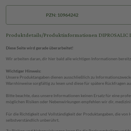
PZN: 10964242
Produktdetails/Produktinformationen DIPROSALIC 
Diese Seite wird gerade überarbeitet!
Wir arbeiten daran, dir hier bald alle wichtigen Informationen bereitz
Wichtiger Hinweis:
Unsere Produktangaben dienen ausschließlich zu Informationszwecken
Warnhinweise sorgfältig zu lesen und diese für spätere Rückfragen au
Bitte beachte, dass unsere Informationen keinen Ersatz für eine prof
möglichen Risiken oder Nebenwirkungen empfehlen wir dir, medizini
Für die Richtigkeit und Vollständigkeit der Produktangaben, die vo
selbstverständlich unberührt.
Zu Risiken und Nebenwirkungen lesen Sie die Packungsbeilage und frag