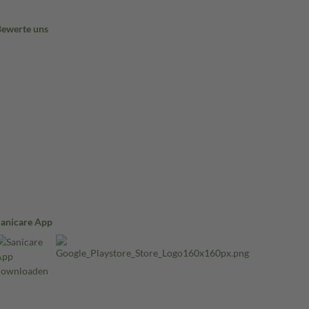
Bewerte uns
Sanicare App