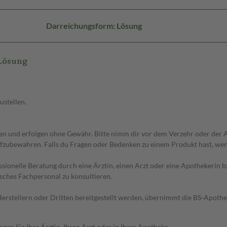
Darreichungsform: Lösung
Lösung
ustellen.
 und erfolgen ohne Gewähr. Bitte nimm dir vor dem Verzehr oder der An
fzubewahren. Falls du Fragen oder Bedenken zu einem Produkt hast, wende
essionelle Beratung durch eine Ärztin, einen Arzt oder eine Apothekerin
sches Fachpersonal zu konsultieren.
n Herstellern oder Dritten bereitgestellt werden, übernimmt die BS-Apot
en Sie Ihre Ärztin, Ihren Arzt oder in Ihrer Apotheke.