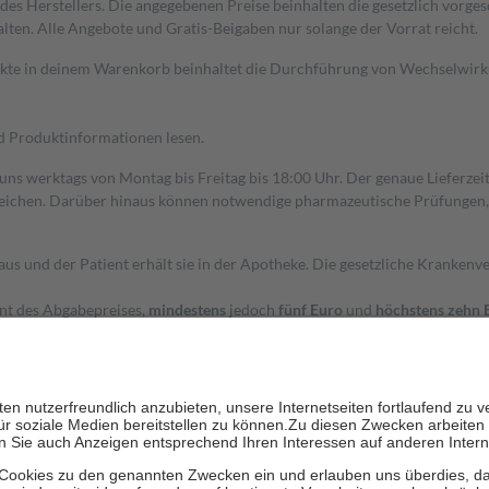
s Herstellers. Die angegebenen Preise beinhalten die gesetzlich vorgesc
alten. Alle Angebote und Gratis-Beigaben nur solange der Vorrat reicht.
dukte in deinem Warenkorb beinhaltet die Durchführung von Wechselwir
nd Produktinformationen lesen.
 uns werktags von Montag bis Freitag bis 18:00 Uhr. Der genaue Lieferze
ichen. Darüber hinaus können notwendige pharmazeutische Prüfungen, die
aus und der Patient erhält sie in der Apotheke. Die gesetzliche Krankenv
ent des Abgabepreises,
mindestens
jedoch
fünf Euro
und
höchstens zehn 
zehn Prozent der Kosten sowie zehn Euro je Verordnung.
rken und die besondere Stellung der Familie zu unterstützen, fallen
kein
 Ausnahme der Fahrkosten
 getragen werden