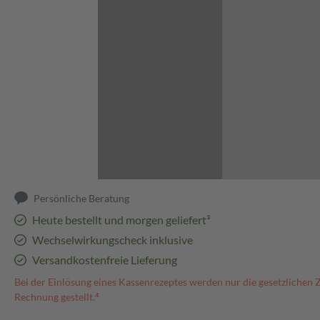
Abbildung kann abweichen
Persönliche Beratung
Heute bestellt und morgen geliefert³
Wechselwirkungscheck inklusive
Versandkostenfreie Lieferung
Bei der Einlösung eines Kassenrezeptes werden nur die gesetzlichen 
Rechnung gestellt.⁴