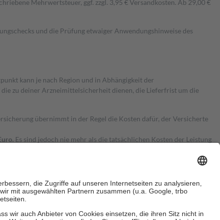
hriebene Mehrwertsteuer, ggf. zzgl. 3,95 € Versandkosten. Ab 29,00 €
kungschecks und die Prüfung etwaiger Anwendungshinweise des
itpunkt kann je nach Region und in Abhängigkeit der
 zu deiner Arzneimittelsicherheit dienen, die Lieferfrist um die
ersicherung übernimmt in der Regel die Kosten dafür, der Versicherte
Euro.
Es sind jedoch nie mehr als die tatsächlichen Kosten der Leistung
e Zuzahlungen
an bei: