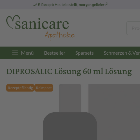
3
E-Rezept:
Heute bestellt,
morgen geliefert
Menü
Bestseller
Sparsets
Schmerzen & Ver
DIPROSALIC Lösung 60 ml Lösung
Rezeptpflichtig
Reimport