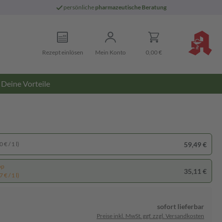
persönliche
pharmazeutische Beratung
Rezept einlösen
Mein Konto
0,00 €
Deine Vorteile
59,49 €
 € / 1 l)
pp
35,11 €
 € / 1 l)
sofort lieferbar
Preise inkl. MwSt. ggf. zzgl. Versandkosten