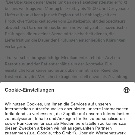
3
Die Übergabe deiner Bestellung an den Paketdienstleister erfolgt
bei uns werktags von Montag bis Freitag bis 18:00 Uhr. Der genaue
Lieferzeitpunkt kann je nach Region und in Abhängigkeit der
Produktverfügbarkeit sowie vom Zustellzeitpunkt des Spediteurs
abweichen. Darüber hinaus können notwendige pharmazeutische
Prüfungen, die zu deiner Arzneimittelsicherheit dienen, die
Lieferfrist um die Dauer der Prüfungen einschließlich Klärungen
verlängern.
4
Für verschreibungspflichtige Medikamente stellt der Arzt ein
Rezept aus und der Patient erhält sie in der Apotheke. Die
gesetzliche Krankenversicherung übernimmt in der Regel die
Kosten dafür, der Versicherte trägt einen Teil davon als Zuzahlung
mit.
Grundsätzlich leisten Mitglieder Zuzahlungen in Höhe von zehn
Prozent des Abgabepreises,
mindestens
jedoch
fünf Euro
und
höchstens zehn Euro.
Es sind jedoch nie mehr als die tatsächlichen
Kosten der Leistung zu entrichten.
Diese Regeln gelten grundsätzlich auch für Online-Apotheken.
Bei Heilmitteln und häuslicher Krankenpflege beträgt die
Zuzahlung zehn Prozent der Kosten sowie zehn Euro je
Verordnung.