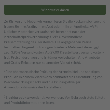
Widerruf erklären
Zu Risiken und Nebenwirkungen lesen Sie die Packungsbeilage und
fragen Sie Ihre Ärztin, Ihren Arzt oder in Ihrer Apotheke. AVP:
Üblicher Apothekenverkaufspreis berechnet nach der
Arzneimittelpreisverordnung. UVP: Unverbindliche
Preisempfehlung des Herstellers. Die angegebenen Preise
beinhalten die gesetzlich vorgeschriebene Mehrwertsteuer, ggf.
zzgl. 3,95 € Versandkosten. Ab 29,00 € Bestell­wert versand­kosten­
frei. Preisänderungen und Irrtümer vorbehalten. Alle Angebote
und Gratis-Beigaben nur solange der Vorrat reicht.
1
Eine pharmazeutische Prüfung der Arzneimittel und sonstigen
Produkte in deinem Warenkorb beinhaltet die Durchführung von
Wechselwirkungschecks und die Prüfung etwaiger
Anwendungshinweise des Herstellers.
2
Biozidprodukte
vorsichtig verwenden. Vor Gebrauch stets Etikett
und Produktinformationen lesen.