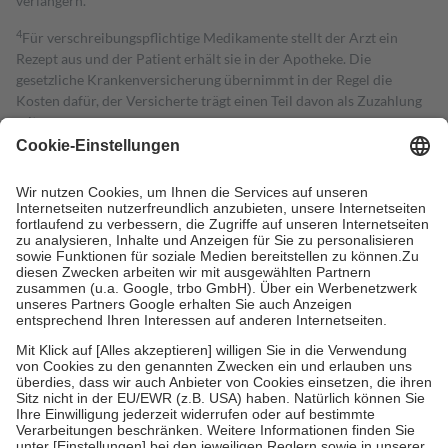
verlängern.
4
Für verschreibungspflichtige Medikamente stellt der Arzt ein
Rezept aus und der Patient erhält sie in der Apotheke. Die
gesetzliche Krankenversicherung übernimmt in der Regel die
Kosten dafür, der Versicherte trägt einen Teil davon als Zuzahlung
mit.
Grundsätzlich leisten Mitglieder Zuzahlungen in Höhe von zehn
Prozent des Abgabepreises,
mindestens
jedoch
fünf Euro
und
höchstens zehn Euro.
Es sind jedoch nie mehr als die tatsächlichen
Kosten der Leistung zu entrichten.
Diese Regeln gelten grundsätzlich auch für Online-Apotheken.
Bei Heilmitteln und häuslicher Krankenpflege beträgt die
Zuzahlung zehn Prozent der Kosten sowie zehn Euro je
Verordnung.
Um das Engagement der Versicherten für ihre eigene Gesundheit zu
stärken und die besondere Stellung der Familie zu unterstützen,
fallen
keine Zuzahlungen
an bei:
• Kindern und Jugendlichen bis zum vollendeten 18. Lebensjahr
mit Ausnahme der Fahrkosten
• Untersuchungen zur Vorsorge und Früherkennung, die von der
GKV getragen werden