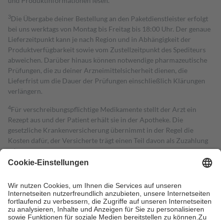
und Produktinformationen lesen.
3
Die Übergabe deiner Bestellung an den Paketdienstleister erfolgt
bei uns werktags von Montag bis Freitag bis 18:00 Uhr. Der genaue
Lieferzeitpunkt kann je nach Region und in Abhängigkeit der
Produktverfügbarkeit sowie vom Zustellzeitpunkt des Spediteurs
abweichen. Darüber hinaus können notwendige pharmazeutische
Prüfungen, die zu deiner Arzneimittelsicherheit dienen, die
Lieferfrist um die Dauer der Prüfungen einschließlich Klärungen
verlängern.
4
Für verschreibungspflichtige Medikamente stellt der Arzt ein
Rezept aus und der Patient erhält sie in der Apotheke. Die
gesetzliche Krankenversicherung übernimmt in der Regel die
Kosten dafür, der Versicherte trägt einen Teil davon als Zuzahlung
mit.
Grundsätzlich leisten Mitglieder Zuzahlungen in Höhe von zehn
Prozent des Abgabepreises,
mindestens
jedoch
fünf Euro
und
höchstens zehn Euro.
Es sind jedoch nie mehr als die tatsächlichen
Kosten der Leistung zu entrichten.
Diese Regeln gelten grundsätzlich auch für Online-Apotheken.
Bei Heilmitteln und häuslicher Krankenpflege beträgt die