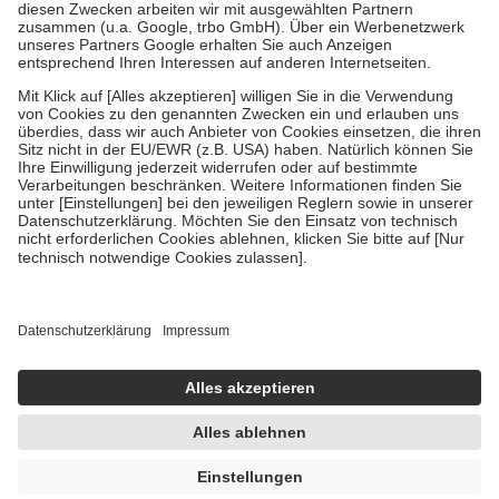
Zuzahlung zehn Prozent der Kosten sowie zehn Euro je
Verordnung.
Um das Engagement der Versicherten für ihre eigene Gesundheit zu
stärken und die besondere Stellung der Familie zu unterstützen,
fallen
keine Zuzahlungen
an bei:
• Kindern und Jugendlichen bis zum vollendeten 18. Lebensjahr
mit Ausnahme der Fahrkosten
• Untersuchungen zur Vorsorge und Früherkennung, die von der
GKV getragen werden
• empfohlenen Schutzimpfungen
• Harn- und Blutteststreifen
Wir nutzen Trusted Shops als unabhängigen Dienstleister für die
Einholung von Bewertungen. Trusted Shops hat Maßnahmen
getroffen, um sicherzustellen, dass es sich um echte Bewertungen
handelt. Mehr Informationen findest du hier:
https://help.etrusted.com/hc/de/articles/4419944605341
Einige Bilder und Inhalte wurden unter Zuhilfenahme künstlicher
Intelligenz erstellt.