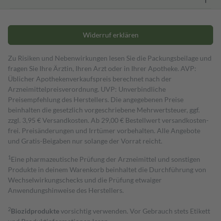
Widerruf erklären
Zu Risiken und Nebenwirkungen lesen Sie die Packungsbeilage und
fragen Sie Ihre Ärztin, Ihren Arzt oder in Ihrer Apotheke. AVP:
Üblicher Apothekenverkaufspreis berechnet nach der
Arzneimittelpreisverordnung. UVP: Unverbindliche
Preisempfehlung des Herstellers. Die angegebenen Preise
beinhalten die gesetzlich vorgeschriebene Mehrwertsteuer, ggf.
zzgl. 3,95 € Versandkosten. Ab 29,00 € Bestell­wert versand­kosten­
frei. Preisänderungen und Irrtümer vorbehalten. Alle Angebote
und Gratis-Beigaben nur solange der Vorrat reicht.
1
Eine pharmazeutische Prüfung der Arzneimittel und sonstigen
Produkte in deinem Warenkorb beinhaltet die Durchführung von
Wechselwirkungschecks und die Prüfung etwaiger
Anwendungshinweise des Herstellers.
2
Biozidprodukte
vorsichtig verwenden. Vor Gebrauch stets Etikett