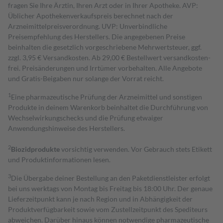
fragen Sie Ihre Ärztin, Ihren Arzt oder in Ihrer Apotheke. AVP:
Üblicher Apothekenverkaufspreis berechnet nach der
Arzneimittelpreisverordnung. UVP: Unverbindliche
Preisempfehlung des Herstellers. Die angegebenen Preise
beinhalten die gesetzlich vorgeschriebene Mehrwertsteuer, ggf.
zzgl. 3,95 € Versandkosten. Ab 29,00 € Bestell­wert versand­kosten­
frei. Preisänderungen und Irrtümer vorbehalten. Alle Angebote
und Gratis-Beigaben nur solange der Vorrat reicht.
1
Eine pharmazeutische Prüfung der Arzneimittel und sonstigen
Produkte in deinem Warenkorb beinhaltet die Durchführung von
Wechselwirkungschecks und die Prüfung etwaiger
Anwendungshinweise des Herstellers.
2
Biozidprodukte
vorsichtig verwenden. Vor Gebrauch stets Etikett
und Produktinformationen lesen.
3
Die Übergabe deiner Bestellung an den Paketdienstleister erfolgt
bei uns werktags von Montag bis Freitag bis 18:00 Uhr. Der genaue
Lieferzeitpunkt kann je nach Region und in Abhängigkeit der
Produktverfügbarkeit sowie vom Zustellzeitpunkt des Spediteurs
abweichen. Darüber hinaus können notwendige pharmazeutische