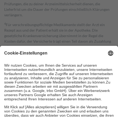
Prüfungen, die zu deiner Arzneimittelsicherheit dienen, die
Lieferfrist um die Dauer der Prüfungen einschließlich Klärungen
verlängern.
4
Für verschreibungspflichtige Medikamente stellt der Arzt ein
Rezept aus und der Patient erhält sie in der Apotheke. Die
gesetzliche Krankenversicherung übernimmt in der Regel die
Kosten dafür, der Versicherte trägt einen Teil davon als Zuzahlung
mit.
Grundsätzlich leisten Mitglieder Zuzahlungen in Höhe von zehn
Prozent des Abgabepreises,
mindestens
jedoch
fünf Euro
und
höchstens zehn Euro.
Es sind jedoch nie mehr als die tatsächlichen
Kosten der Leistung zu entrichten.
Diese Regeln gelten grundsätzlich auch für Online-Apotheken.
Bei Heilmitteln und häuslicher Krankenpflege beträgt die
Zuzahlung zehn Prozent der Kosten sowie zehn Euro je
Verordnung.
Um das Engagement der Versicherten für ihre eigene Gesundheit zu
stärken und die besondere Stellung der Familie zu unterstützen,
fallen
keine Zuzahlungen
an bei:
• Kindern und Jugendlichen bis zum vollendeten 18. Lebensjahr