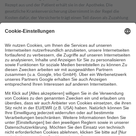
Rezept aus und der Patient erhält sie in der Apotheke. Die
gesetzliche Krankenversicherung übernimmt in der Regel die
Kosten dafür, der Versicherte trägt einen Teil davon als Zuzahlung
mit.
Grundsätzlich leisten Mitglieder Zuzahlungen in Höhe von zehn
Prozent des Abgabepreises,
mindestens
jedoch
fünf Euro
und
höchstens zehn Euro.
Es sind jedoch nie mehr als die tatsächlichen
Kosten der Leistung zu entrichten.
Diese Regeln gelten grundsätzlich auch für Online-Apotheken.
Bei Heilmitteln und häuslicher Krankenpflege beträgt die
Zuzahlung zehn Prozent der Kosten sowie zehn Euro je
Verordnung.
Um das Engagement der Versicherten für ihre eigene Gesundheit zu
stärken und die besondere Stellung der Familie zu unterstützen,
fallen
keine Zuzahlungen
an bei:
• Kindern und Jugendlichen bis zum vollendeten 18. Lebensjahr
mit Ausnahme der Fahrkosten
• Untersuchungen zur Vorsorge und Früherkennung, die von der
GKV getragen werden
• empfohlenen Schutzimpfungen
• Harn- und Blutteststreifen