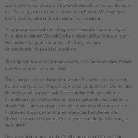
zzgl. 3,95 € Versandkosten. Ab 29,00 € Bestell­wert versand­kosten­
frei. Preisänderungen und Irrtümer vorbehalten. Alle Angebote
und Gratis-Beigaben nur solange der Vorrat reicht.
1
Eine pharmazeutische Prüfung der Arzneimittel und sonstigen
Produkte in deinem Warenkorb beinhaltet die Durchführung von
Wechselwirkungschecks und die Prüfung etwaiger
Anwendungshinweise des Herstellers.
2
Biozidprodukte
vorsichtig verwenden. Vor Gebrauch stets Etikett
und Produktinformationen lesen.
3
Die Übergabe deiner Bestellung an den Paketdienstleister erfolgt
bei uns werktags von Montag bis Freitag bis 18:00 Uhr. Der genaue
Lieferzeitpunkt kann je nach Region und in Abhängigkeit der
Produktverfügbarkeit sowie vom Zustellzeitpunkt des Spediteurs
abweichen. Darüber hinaus können notwendige pharmazeutische
Prüfungen, die zu deiner Arzneimittelsicherheit dienen, die
Lieferfrist um die Dauer der Prüfungen einschließlich Klärungen
verlängern.
4
Für verschreibungspflichtige Medikamente stellt der Arzt ein