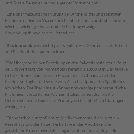
und Gratis-Beigaben nur solange der Vorrat reicht.
1
Eine pharmazeutische Prüfung der Arzneimittel und sonstigen
Produkte in deinem Warenkorb beinhaltet die Durchführung von
Wechselwirkungschecks und die Prüfung etwaiger
Anwendungshinweise des Herstellers.
2
Biozidprodukte
vorsichtig verwenden. Vor Gebrauch stets Etikett
und Produktinformationen lesen.
3
Die Übergabe deiner Bestellung an den Paketdienstleister erfolgt
bei uns werktags von Montag bis Freitag bis 18:00 Uhr. Der genaue
Lieferzeitpunkt kann je nach Region und in Abhängigkeit der
Produktverfügbarkeit sowie vom Zustellzeitpunkt des Spediteurs
abweichen. Darüber hinaus können notwendige pharmazeutische
Prüfungen, die zu deiner Arzneimittelsicherheit dienen, die
Lieferfrist um die Dauer der Prüfungen einschließlich Klärungen
verlängern.
4
Für verschreibungspflichtige Medikamente stellt der Arzt ein
Rezept aus und der Patient erhält sie in der Apotheke. Die
gesetzliche Krankenversicherung übernimmt in der Regel die