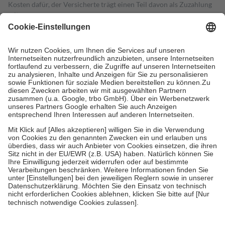
Kosten dafür, der Versicherte trägt einen Teil davon als Zuzahlung
mit.
Grundsätzlich leisten Mitglieder Zuzahlungen in Höhe von zehn
Prozent des Abgabepreises,
mindestens
jedoch
fünf Euro
und
höchstens zehn Euro.
Es sind jedoch nie mehr als die tatsächlichen
Kosten der Leistung zu entrichten.
Diese Regeln gelten grundsätzlich auch für Online-Apotheken.
Bei Heilmitteln und häuslicher Krankenpflege beträgt die
Zuzahlung zehn Prozent der Kosten sowie zehn Euro je
Verordnung.
Um das Engagement der Versicherten für ihre eigene Gesundheit zu
stärken und die besondere Stellung der Familie zu unterstützen,
fallen
keine Zuzahlungen
an bei:
• Kindern und Jugendlichen bis zum vollendeten 18. Lebensjahr
mit Ausnahme der Fahrkosten
• Untersuchungen zur Vorsorge und Früherkennung, die von der
GKV getragen werden
• empfohlenen Schutzimpfungen
• Harn- und Blutteststreifen
Wir nutzen Trusted Shops als unabhängigen Dienstleister für die
Einholung von Bewertungen. Trusted Shops hat Maßnahmen