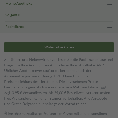
Meine Apotheke
So geht's
Rechtliches
Widerruf erklären
Zu Risiken und Nebenwirkungen lesen Sie die Packungsbeilage und
fragen Sie Ihre Ärztin, Ihren Arzt oder in Ihrer Apotheke. AVP:
Üblicher Apothekenverkaufspreis berechnet nach der
Arzneimittelpreisverordnung. UVP: Unverbindliche
Preisempfehlung des Herstellers. Die angegebenen Preise
beinhalten die gesetzlich vorgeschriebene Mehrwertsteuer, ggf.
zzgl. 3,95 € Versandkosten. Ab 29,00 € Bestell­wert versand­kosten­
frei. Preisänderungen und Irrtümer vorbehalten. Alle Angebote
und Gratis-Beigaben nur solange der Vorrat reicht.
1
Eine pharmazeutische Prüfung der Arzneimittel und sonstigen