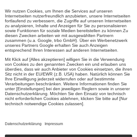
Prozent des Abgabepreises,
mindestens
jedoch
fünf Euro
und
höchstens zehn Euro.
Es sind jedoch nie mehr als die tatsächlichen
Kosten der Leistung zu entrichten.
Diese Regeln gelten grundsätzlich auch für Online-Apotheken.
Bei Heilmitteln und häuslicher Krankenpflege beträgt die
Zuzahlung zehn Prozent der Kosten sowie zehn Euro je
Verordnung.
Um das Engagement der Versicherten für ihre eigene Gesundheit zu
stärken und die besondere Stellung der Familie zu unterstützen,
fallen
keine Zuzahlungen
an bei:
• Kindern und Jugendlichen bis zum vollendeten 18. Lebensjahr
mit Ausnahme der Fahrkosten
• Untersuchungen zur Vorsorge und Früherkennung, die von der
GKV getragen werden
• empfohlenen Schutzimpfungen
• Harn- und Blutteststreifen
Wir nutzen Trusted Shops als unabhängigen Dienstleister für die
Einholung von Bewertungen. Trusted Shops hat Maßnahmen
getroffen, um sicherzustellen, dass es sich um echte Bewertungen
handelt. Mehr Informationen findest du hier:
https://help.etrusted.com/hc/de/articles/4419944605341