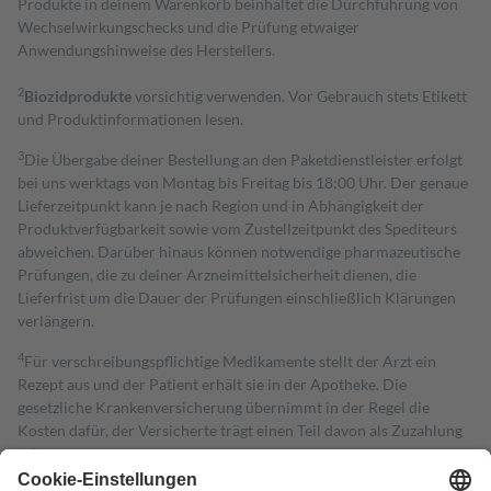
Produkte in deinem Warenkorb beinhaltet die Durchführung von
Wechselwirkungschecks und die Prüfung etwaiger
Anwendungshinweise des Herstellers.
2
Biozidprodukte
vorsichtig verwenden. Vor Gebrauch stets Etikett
und Produktinformationen lesen.
3
Die Übergabe deiner Bestellung an den Paketdienstleister erfolgt
bei uns werktags von Montag bis Freitag bis 18:00 Uhr. Der genaue
Lieferzeitpunkt kann je nach Region und in Abhängigkeit der
Produktverfügbarkeit sowie vom Zustellzeitpunkt des Spediteurs
abweichen. Darüber hinaus können notwendige pharmazeutische
Prüfungen, die zu deiner Arzneimittelsicherheit dienen, die
Lieferfrist um die Dauer der Prüfungen einschließlich Klärungen
verlängern.
4
Für verschreibungspflichtige Medikamente stellt der Arzt ein
Rezept aus und der Patient erhält sie in der Apotheke. Die
gesetzliche Krankenversicherung übernimmt in der Regel die
Kosten dafür, der Versicherte trägt einen Teil davon als Zuzahlung
mit.
Grundsätzlich leisten Mitglieder Zuzahlungen in Höhe von zehn