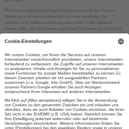
4
Für verschreibungspflichtige Medikamente stellt der Arzt ein
Rezept aus und der Patient erhält sie in der Apotheke. Die
gesetzliche Krankenversicherung übernimmt in der Regel die
Kosten dafür, der Versicherte trägt einen Teil davon als Zuzahlung
mit.
Grundsätzlich leisten Mitglieder Zuzahlungen in Höhe von zehn
Prozent des Abgabepreises,
mindestens
jedoch
fünf Euro
und
höchstens zehn Euro.
Es sind jedoch nie mehr als die tatsächlichen
Kosten der Leistung zu entrichten.
Diese Regeln gelten grundsätzlich auch für Online-Apotheken.
Bei Heilmitteln und häuslicher Krankenpflege beträgt die
Zuzahlung zehn Prozent der Kosten sowie zehn Euro je
Verordnung.
Um das Engagement der Versicherten für ihre eigene Gesundheit zu
stärken und die besondere Stellung der Familie zu unterstützen,
fallen
keine Zuzahlungen
an bei:
• Kindern und Jugendlichen bis zum vollendeten 18. Lebensjahr
mit Ausnahme der Fahrkosten
• Untersuchungen zur Vorsorge und Früherkennung, die von der
GKV getragen werden