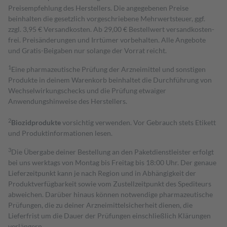
Preisempfehlung des Herstellers. Die angegebenen Preise
beinhalten die gesetzlich vorgeschriebene Mehrwertsteuer, ggf.
zzgl. 3,95 € Versandkosten. Ab 29,00 € Bestell­wert versand­kosten­
frei. Preisänderungen und Irrtümer vorbehalten. Alle Angebote
und Gratis-Beigaben nur solange der Vorrat reicht.
1
Eine pharmazeutische Prüfung der Arzneimittel und sonstigen
Produkte in deinem Warenkorb beinhaltet die Durchführung von
Wechselwirkungschecks und die Prüfung etwaiger
Anwendungshinweise des Herstellers.
2
Biozidprodukte
vorsichtig verwenden. Vor Gebrauch stets Etikett
und Produktinformationen lesen.
3
Die Übergabe deiner Bestellung an den Paketdienstleister erfolgt
bei uns werktags von Montag bis Freitag bis 18:00 Uhr. Der genaue
Lieferzeitpunkt kann je nach Region und in Abhängigkeit der
Produktverfügbarkeit sowie vom Zustellzeitpunkt des Spediteurs
abweichen. Darüber hinaus können notwendige pharmazeutische
Prüfungen, die zu deiner Arzneimittelsicherheit dienen, die
Lieferfrist um die Dauer der Prüfungen einschließlich Klärungen
verlängern.