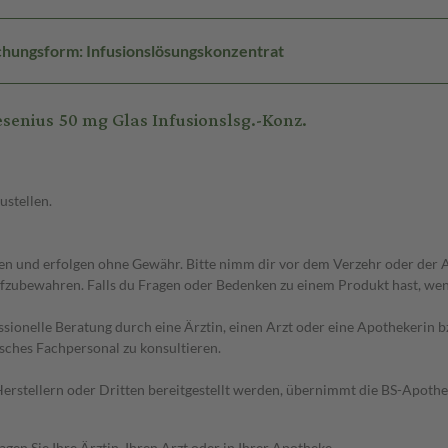
chungsform: Infusionslösungskonzentrat
enius 50 mg Glas Infusionslsg.-Konz.
ustellen.
 und erfolgen ohne Gewähr. Bitte nimm dir vor dem Verzehr oder der An
fzubewahren. Falls du Fragen oder Bedenken zu einem Produkt hast, wende
essionelle Beratung durch eine Ärztin, einen Arzt oder eine Apothekerin
sches Fachpersonal zu konsultieren.
n Herstellern oder Dritten bereitgestellt werden, übernimmt die BS-Apot
en Sie Ihre Ärztin, Ihren Arzt oder in Ihrer Apotheke.