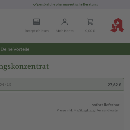
persönliche
pharmazeutische Beratung
Rezept einlösen
Mein Konto
0,00 €
Deine Vorteile
ungskonzentrat
27,62 €
 € / 1 l)
sofort lieferbar
Preise inkl. MwSt. ggf. zzgl. Versandkosten