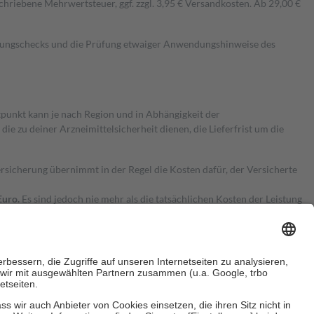
hriebene Mehrwertsteuer, ggf. zzgl. 3,95 € Versandkosten. Ab 29,00 €
kungschecks und die Prüfung etwaiger Anwendungshinweise des
itpunkt kann je nach Region und in Abhängigkeit der
 zu deiner Arzneimittelsicherheit dienen, die Lieferfrist um die
ersicherung übernimmt in der Regel die Kosten dafür, der Versicherte
Euro.
Es sind jedoch nie mehr als die tatsächlichen Kosten der Leistung
e Zuzahlungen
an bei: