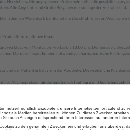
s Herstellers. Die angegebenen Preise beinhalten die gesetzlich vorgesc
alten. Alle Angebote und Gratis-Beigaben nur solange der Vorrat reicht.
dukte in deinem Warenkorb beinhaltet die Durchführung von Wechselwir
nd Produktinformationen lesen.
 uns werktags von Montag bis Freitag bis 18:00 Uhr. Der genaue Lieferze
ichen. Darüber hinaus können notwendige pharmazeutische Prüfungen, die
aus und der Patient erhält sie in der Apotheke. Die gesetzliche Krankenv
ent des Abgabepreises,
mindestens
jedoch
fünf Euro
und
höchstens zehn 
zehn Prozent der Kosten sowie zehn Euro je Verordnung.
rken und die besondere Stellung der Familie zu unterstützen, fallen
kein
 Ausnahme der Fahrkosten
 getragen werden