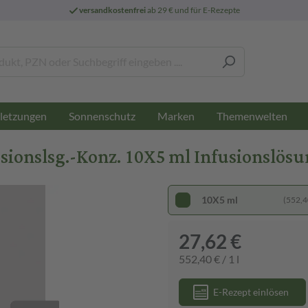
versandkostenfrei
ab 29 € und für E-Rezepte
letzungen
Sonnenschutz
Marken
Themenwelten
sionslsg.-Konz. 10X5 ml Infusionslös
10X5 ml
(552,40
27,62 €
552,40 € / 1 l
E-Rezept einlösen