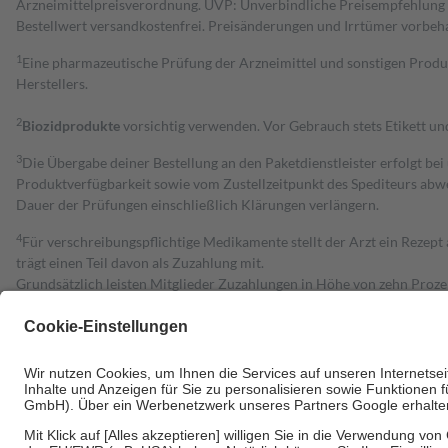
Arzneimittelpreisverordnung. UVP: Unverbindliche Preisempfehlung de
Bestell­wert versand­kosten­frei. Preisänderungen und Irrtümer vorbeh
1
Eine pharmazeutische Prüfung der Arzneimittel und sonstigen Pro
Herstellers.
2
Biozidprodukte
vorsichtig verwenden. Vor Gebrauch stets Etikett u
3
Die Übergabe deiner Bestellung an den Paketdienstleister erfolgt bei
Produktverfügbarkeit sowie vom Zustellzeitpunkt des Spediteurs abwe
Dauer der Prüfungen einschließlich Klärungen verlängern.
4
Für verschreibungspflichtige Medikamente stellt der Arzt ein Rezept 
trägt einen Teil davon als Zuzahlung mit.
Grundsätzlich leisten Mitglieder Zuzahlungen in Höhe von zehn Proz
zu entrichten.
Diese Regeln gelten grundsätzlich auch für Online-Apotheken.
Bei Heilmitteln und häuslicher Krankenpflege beträgt die Zuzahlung 
Um das Engagement der Versicherten für ihre eigene Gesundheit zu stä
• Kindern und Jugendlichen bis zum vollendeten 18. Lebensjahr mit
• Untersuchungen zur Vorsorge und Früherkennung, die von der GKV
• empfohlenen Schutzimpfungen