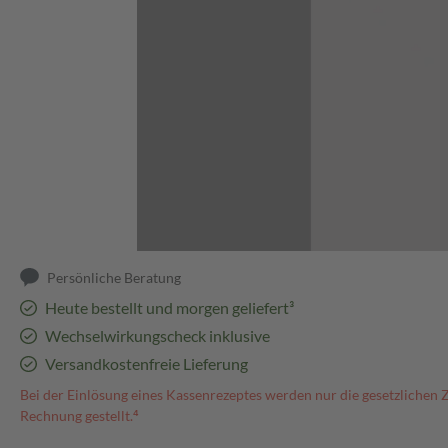
Abbildung kann abweichen
Persönliche Beratung
Heute bestellt und morgen geliefert³
Wechselwirkungscheck inklusive
Versandkostenfreie Lieferung
Bei der Einlösung eines Kassenrezeptes werden nur die gesetzlichen 
Rechnung gestellt.⁴