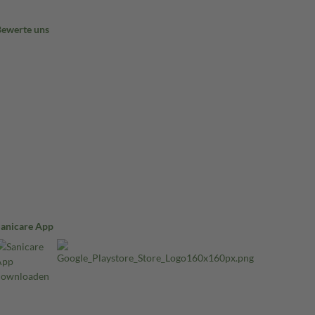
Bewerte uns
Sanicare App