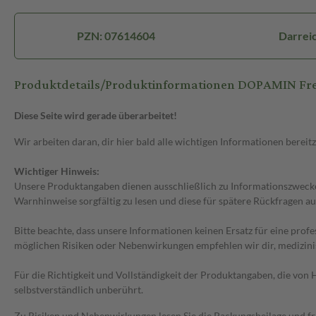
PZN: 07614604
Darrei
Produktdetails/Produktinformationen DOPAMIN Fres
Diese Seite wird gerade überarbeitet!
Wir arbeiten daran, dir hier bald alle wichtigen Informationen bereitz
Wichtiger Hinweis:
Unsere Produktangaben dienen ausschließlich zu Informationszwecken
Warnhinweise sorgfältig zu lesen und diese für spätere Rückfragen au
Bitte beachte, dass unsere Informationen keinen Ersatz für eine prof
möglichen Risiken oder Nebenwirkungen empfehlen wir dir, medizini
Für die Richtigkeit und Vollständigkeit der Produktangaben, die vo
selbstverständlich unberührt.
Zu Risiken und Nebenwirkungen lesen Sie die Packungsbeilage und frag