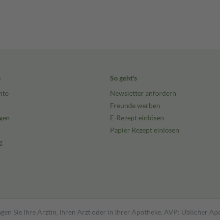
e
So geht's
nto
Newsletter anfordern
Freunde werben
gen
E-Rezept einlösen
Papier Rezept einlösen
g
gen Sie Ihre Ärztin, Ihren Arzt oder in Ihrer Apotheke. AVP: Üblicher A