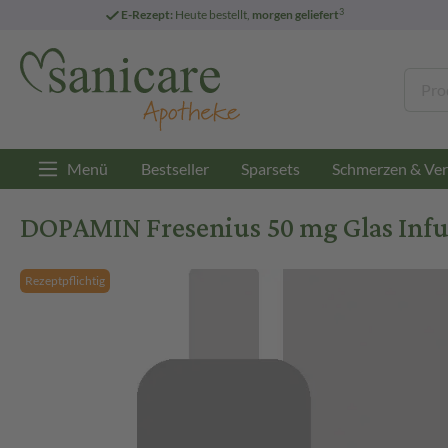
3
E-Rezept:
Heute bestellt,
morgen geliefert
Menü
Bestseller
Sparsets
Schmerzen & Ver
DOPAMIN Fresenius 50 mg Glas Infu
Rezeptpflichtig