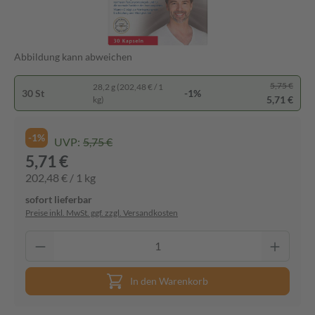
Abbildung kann abweichen
5,75 €
28,2 g (202,48 € / 1
30 St
-1%
5,71 €
kg)
-1%
UVP:
5,75 €
5,71 €
202,48 € / 1 kg
sofort lieferbar
Preise inkl. MwSt. ggf. zzgl. Versandkosten
In den Warenkorb