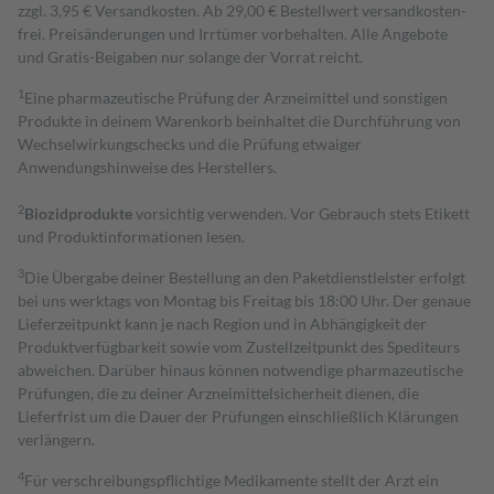
zzgl. 3,95 € Versandkosten. Ab 29,00 € Bestell­wert versand­kosten­
frei. Preisänderungen und Irrtümer vorbehalten. Alle Angebote
und Gratis-Beigaben nur solange der Vorrat reicht.
1
Eine pharmazeutische Prüfung der Arzneimittel und sonstigen
Produkte in deinem Warenkorb beinhaltet die Durchführung von
Wechselwirkungschecks und die Prüfung etwaiger
Anwendungshinweise des Herstellers.
2
Biozidprodukte
vorsichtig verwenden. Vor Gebrauch stets Etikett
und Produktinformationen lesen.
3
Die Übergabe deiner Bestellung an den Paketdienstleister erfolgt
bei uns werktags von Montag bis Freitag bis 18:00 Uhr. Der genaue
Lieferzeitpunkt kann je nach Region und in Abhängigkeit der
Produktverfügbarkeit sowie vom Zustellzeitpunkt des Spediteurs
abweichen. Darüber hinaus können notwendige pharmazeutische
Prüfungen, die zu deiner Arzneimittelsicherheit dienen, die
Lieferfrist um die Dauer der Prüfungen einschließlich Klärungen
verlängern.
4
Für verschreibungspflichtige Medikamente stellt der Arzt ein