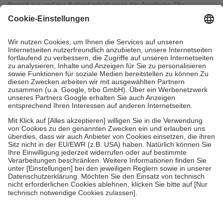
Rezept aus und der Patient erhält sie in der Apotheke. Die
gesetzliche Krankenversicherung übernimmt in der Regel die
Kosten dafür, der Versicherte trägt einen Teil davon als Zuzahlung
mit.
Grundsätzlich leisten Mitglieder Zuzahlungen in Höhe von zehn
Prozent des Abgabepreises,
mindestens
jedoch
fünf Euro
und
höchstens zehn Euro.
Es sind jedoch nie mehr als die tatsächlichen
Kosten der Leistung zu entrichten.
Diese Regeln gelten grundsätzlich auch für Online-Apotheken.
Bei Heilmitteln und häuslicher Krankenpflege beträgt die
Zuzahlung zehn Prozent der Kosten sowie zehn Euro je
Verordnung.
Um das Engagement der Versicherten für ihre eigene Gesundheit zu
stärken und die besondere Stellung der Familie zu unterstützen,
fallen
keine Zuzahlungen
an bei:
• Kindern und Jugendlichen bis zum vollendeten 18. Lebensjahr
mit Ausnahme der Fahrkosten
• Untersuchungen zur Vorsorge und Früherkennung, die von der
GKV getragen werden
• empfohlenen Schutzimpfungen
• Harn- und Blutteststreifen