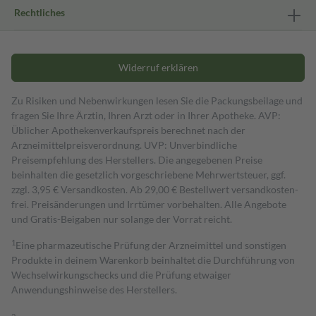
Rechtliches
Widerruf erklären
Zu Risiken und Nebenwirkungen lesen Sie die Packungsbeilage und
fragen Sie Ihre Ärztin, Ihren Arzt oder in Ihrer Apotheke. AVP:
Üblicher Apothekenverkaufspreis berechnet nach der
Arzneimittelpreisverordnung. UVP: Unverbindliche
Preisempfehlung des Herstellers. Die angegebenen Preise
beinhalten die gesetzlich vorgeschriebene Mehrwertsteuer, ggf.
zzgl. 3,95 € Versandkosten. Ab 29,00 € Bestell­wert versand­kosten­
frei. Preisänderungen und Irrtümer vorbehalten. Alle Angebote
und Gratis-Beigaben nur solange der Vorrat reicht.
1
Eine pharmazeutische Prüfung der Arzneimittel und sonstigen
Produkte in deinem Warenkorb beinhaltet die Durchführung von
Wechselwirkungschecks und die Prüfung etwaiger
Anwendungshinweise des Herstellers.