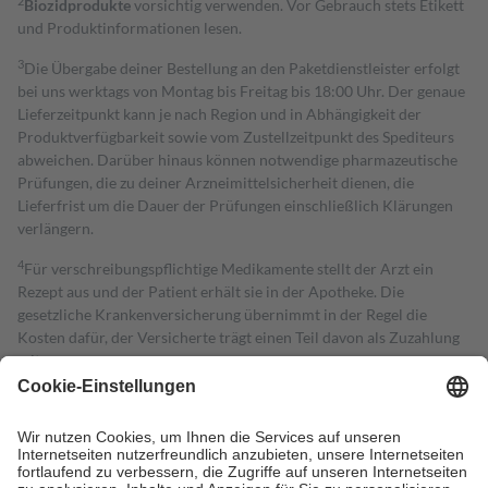
2
Biozidprodukte
vorsichtig verwenden. Vor Gebrauch stets Etikett
und Produktinformationen lesen.
3
Die Übergabe deiner Bestellung an den Paketdienstleister erfolgt
bei uns werktags von Montag bis Freitag bis 18:00 Uhr. Der genaue
Lieferzeitpunkt kann je nach Region und in Abhängigkeit der
Produktverfügbarkeit sowie vom Zustellzeitpunkt des Spediteurs
abweichen. Darüber hinaus können notwendige pharmazeutische
Prüfungen, die zu deiner Arzneimittelsicherheit dienen, die
Lieferfrist um die Dauer der Prüfungen einschließlich Klärungen
verlängern.
4
Für verschreibungspflichtige Medikamente stellt der Arzt ein
Rezept aus und der Patient erhält sie in der Apotheke. Die
gesetzliche Krankenversicherung übernimmt in der Regel die
Kosten dafür, der Versicherte trägt einen Teil davon als Zuzahlung
mit.
Grundsätzlich leisten Mitglieder Zuzahlungen in Höhe von zehn
Prozent des Abgabepreises,
mindestens
jedoch
fünf Euro
und
höchstens zehn Euro.
Es sind jedoch nie mehr als die tatsächlichen
Kosten der Leistung zu entrichten.
Diese Regeln gelten grundsätzlich auch für Online-Apotheken.