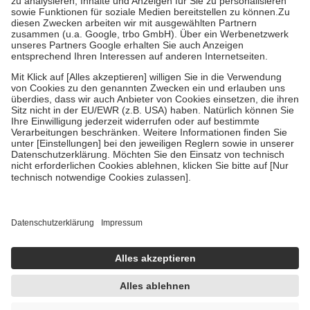
Bei Heilmitteln und häuslicher Krankenpflege beträgt die
Zuzahlung zehn Prozent der Kosten sowie zehn Euro je
Verordnung.
Um das Engagement der Versicherten für ihre eigene Gesundheit zu
stärken und die besondere Stellung der Familie zu unterstützen,
fallen
keine Zuzahlungen
an bei:
• Kindern und Jugendlichen bis zum vollendeten 18. Lebensjahr
mit Ausnahme der Fahrkosten
• Untersuchungen zur Vorsorge und Früherkennung, die von der
GKV getragen werden
• empfohlenen Schutzimpfungen
• Harn- und Blutteststreifen
Wir nutzen Trusted Shops als unabhängigen Dienstleister für die
Einholung von Bewertungen. Trusted Shops hat Maßnahmen
getroffen, um sicherzustellen, dass es sich um echte Bewertungen
handelt. Mehr Informationen findest du hier:
https://help.etrusted.com/hc/de/articles/4419944605341
Einige Bilder und Inhalte wurden unter Zuhilfenahme künstlicher
Intelligenz erstellt.