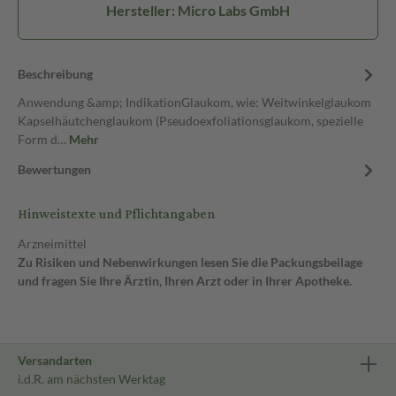
Hersteller: Micro Labs GmbH
Beschreibung
Anwendung &amp; IndikationGlaukom, wie: Weitwinkelglaukom
Kapselhäutchenglaukom (Pseudoexfoliationsglaukom, spezielle
Form d…
Mehr
Bewertungen
Hinweistexte und Pflichtangaben
Arzneimittel
Zu Risiken und Nebenwirkungen lesen Sie die Packungsbeilage
und fragen Sie Ihre Ärztin, Ihren Arzt oder in Ihrer Apotheke.
Versandarten
i.d.R. am nächsten Werktag