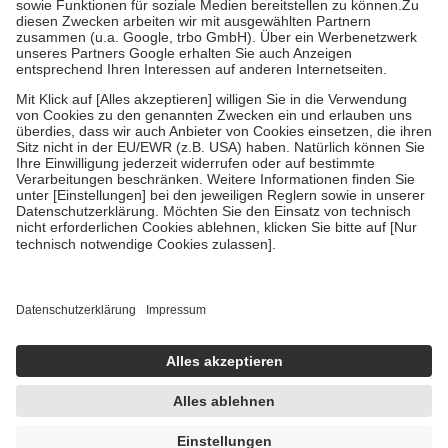
Zuzahlung zehn Prozent der Kosten sowie zehn Euro je
Verordnung.
Um das Engagement der Versicherten für ihre eigene Gesundheit zu
stärken und die besondere Stellung der Familie zu unterstützen,
fallen
keine Zuzahlungen
an bei:
• Kindern und Jugendlichen bis zum vollendeten 18. Lebensjahr
mit Ausnahme der Fahrkosten
• Untersuchungen zur Vorsorge und Früherkennung, die von der
GKV getragen werden
• empfohlenen Schutzimpfungen
• Harn- und Blutteststreifen
Wir nutzen Trusted Shops als unabhängigen Dienstleister für die
Einholung von Bewertungen. Trusted Shops hat Maßnahmen
getroffen, um sicherzustellen, dass es sich um echte Bewertungen
handelt. Mehr Informationen findest du hier:
https://help.etrusted.com/hc/de/articles/4419944605341
Einige Bilder und Inhalte wurden unter Zuhilfenahme künstlicher
Intelligenz erstellt.