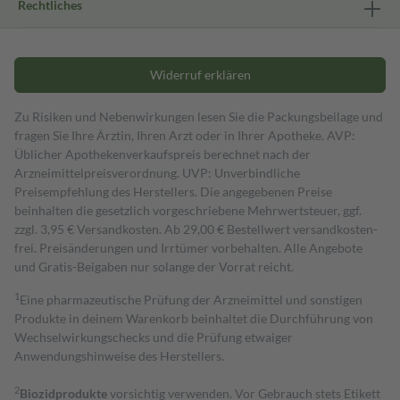
Rechtliches
Widerruf erklären
Zu Risiken und Nebenwirkungen lesen Sie die Packungsbeilage und
fragen Sie Ihre Ärztin, Ihren Arzt oder in Ihrer Apotheke. AVP:
Üblicher Apothekenverkaufspreis berechnet nach der
Arzneimittelpreisverordnung. UVP: Unverbindliche
Preisempfehlung des Herstellers. Die angegebenen Preise
beinhalten die gesetzlich vorgeschriebene Mehrwertsteuer, ggf.
zzgl. 3,95 € Versandkosten. Ab 29,00 € Bestell­wert versand­kosten­
frei. Preisänderungen und Irrtümer vorbehalten. Alle Angebote
und Gratis-Beigaben nur solange der Vorrat reicht.
1
Eine pharmazeutische Prüfung der Arzneimittel und sonstigen
Produkte in deinem Warenkorb beinhaltet die Durchführung von
Wechselwirkungschecks und die Prüfung etwaiger
Anwendungshinweise des Herstellers.
2
Biozidprodukte
vorsichtig verwenden. Vor Gebrauch stets Etikett