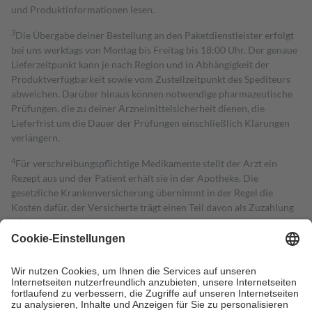
und Produktinformationen lesen.
3
Die Übergabe deiner Bestellung an den Paketdienstleister erfolgt
bei uns werktags von Montag bis Freitag bis 18:00 Uhr. Der genaue
Lieferzeitpunkt kann je nach Region und in Abhängigkeit der
Produktverfügbarkeit sowie vom Zustellzeitpunkt des Spediteurs
abweichen. Darüber hinaus können notwendige pharmazeutische
Prüfungen, die zu deiner Arzneimittelsicherheit dienen, die
Lieferfrist um die Dauer der Prüfungen einschließlich Klärungen
verlängern.
4
Für verschreibungspflichtige Medikamente stellt der Arzt ein
Rezept aus und der Patient erhält sie in der Apotheke. Die
gesetzliche Krankenversicherung übernimmt in der Regel die
Kosten dafür, der Versicherte trägt einen Teil davon als Zuzahlung
mit.
Grundsätzlich leisten Mitglieder Zuzahlungen in Höhe von zehn
Prozent des Abgabepreises,
mindestens
jedoch
fünf Euro
und
höchstens zehn Euro.
Es sind jedoch nie mehr als die tatsächlichen
Kosten der Leistung zu entrichten.
Diese Regeln gelten grundsätzlich auch für Online-Apotheken.
Bei Heilmitteln und häuslicher Krankenpflege beträgt die