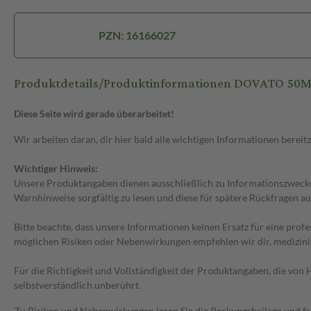
PZN: 16166027
Produktdetails/Produktinformationen DOVATO 5
Diese Seite wird gerade überarbeitet!
Wir arbeiten daran, dir hier bald alle wichtigen Informationen bereitz
Wichtiger Hinweis:
Unsere Produktangaben dienen ausschließlich zu Informationszwecken
Warnhinweise sorgfältig zu lesen und diese für spätere Rückfragen au
Bitte beachte, dass unsere Informationen keinen Ersatz für eine prof
möglichen Risiken oder Nebenwirkungen empfehlen wir dir, medizini
Für die Richtigkeit und Vollständigkeit der Produktangaben, die vo
selbstverständlich unberührt.
Zu Risiken und Nebenwirkungen lesen Sie die Packungsbeilage und frag