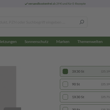
versandkostenfrei
ab 29 € und für E-Rezepte
letzungen
Sonnenschutz
Marken
Themenwelten
3X30 St
(25,19 
90 St
(25,19 
1X30 St
(25,71 
30 St
(25,71 