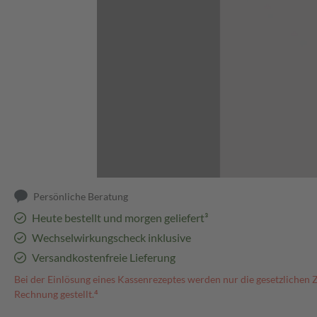
Abbildung kann abweichen
Persönliche Beratung
Heute bestellt und morgen geliefert³
Wechselwirkungscheck inklusive
Versandkostenfreie Lieferung
Bei der Einlösung eines Kassenrezeptes werden nur die gesetzlichen 
Rechnung gestellt.⁴