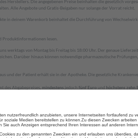
s Herstellers. Die angegebenen Preise beinhalten die gesetzlich vorgesc
alten. Alle Angebote und Gratis-Beigaben nur solange der Vorrat reicht.
dukte in deinem Warenkorb beinhaltet die Durchführung von Wechselwir
nd Produktinformationen lesen.
 uns werktags von Montag bis Freitag bis 18:00 Uhr. Der genaue Lieferze
ichen. Darüber hinaus können notwendige pharmazeutische Prüfungen, die
aus und der Patient erhält sie in der Apotheke. Die gesetzliche Krankenv
ent des Abgabepreises,
mindestens
jedoch
fünf Euro
und
höchstens zehn 
zehn Prozent der Kosten sowie zehn Euro je Verordnung.
rken und die besondere Stellung der Familie zu unterstützen, fallen
kein
 Ausnahme der Fahrkosten
 getragen werden