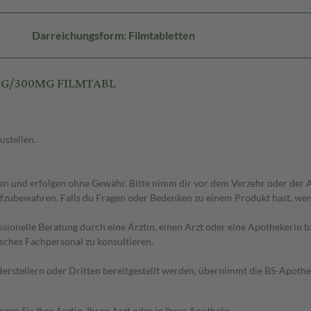
Darreichungsform: Filmtabletten
0MG/300MG FILMTABL
ustellen.
 und erfolgen ohne Gewähr. Bitte nimm dir vor dem Verzehr oder der An
fzubewahren. Falls du Fragen oder Bedenken zu einem Produkt hast, wende
essionelle Beratung durch eine Ärztin, einen Arzt oder eine Apothekerin
sches Fachpersonal zu konsultieren.
n Herstellern oder Dritten bereitgestellt werden, übernimmt die BS-Apot
en Sie Ihre Ärztin, Ihren Arzt oder in Ihrer Apotheke.