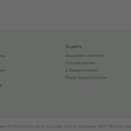
e
So geht's
nto
Newsletter anfordern
Freunde werben
gen
E-Rezept einlösen
Papier Rezept einlösen
g
gen Sie Ihre Ärztin, Ihren Arzt oder in Ihrer Apotheke. AVP: Üblicher A