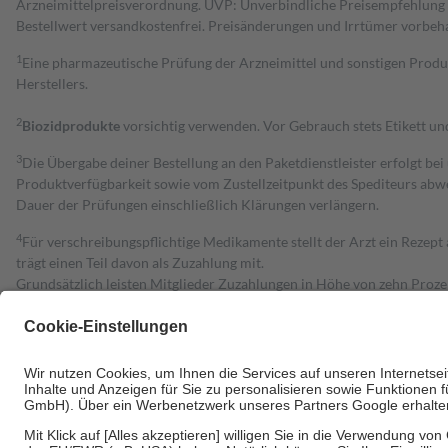
Arzneimittelpreisverordnung. UVP: Unverbindliche Preisempfehlung de
Bestell­wert versand­kosten­frei. Preisänderungen und Irrtümer vorbeh
1
Eine pharmazeutische Prüfung der Arzneimittel und sonstigen Pro
Herstellers.
2
Biozidprodukte
vorsichtig verwenden. Vor Gebrauch stets Etikett u
3
Die Übergabe deiner Bestellung an den Paketdienstleister erfolgt bei
Produktverfügbarkeit sowie vom Zustellzeitpunkt des Spediteurs abwe
Dauer der Prüfungen einschließlich Klärungen verlängern.
4
Für verschreibungspflichtige Medikamente stellt der Arzt ein Rezept 
trägt einen Teil davon als Zuzahlung mit.
Grundsätzlich leisten Mitglieder Zuzahlungen in Höhe von zehn Proz
zu entrichten.
Diese Regeln gelten grundsätzlich auch für Online-Apotheken.
Bei Heilmitteln und häuslicher Krankenpflege beträgt die Zuzahlung 
Um das Engagement der Versicherten für ihre eigene Gesundheit zu stä
• Kindern und Jugendlichen bis zum vollendeten 18. Lebensjahr mit
• Untersuchungen zur Vorsorge und Früherkennung, die von der GKV
• empfohlenen Schutzimpfungen