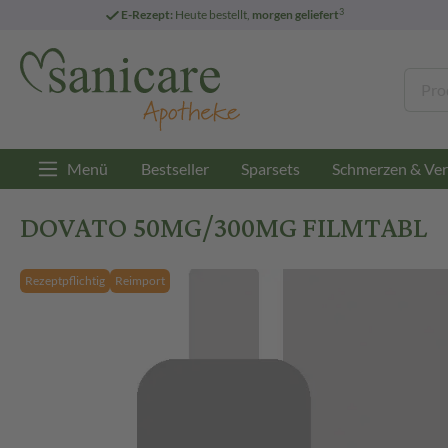
3
E-Rezept:
Heute bestellt,
morgen geliefert
Menü
Bestseller
Sparsets
Schmerzen & Ver
DOVATO 50MG/300MG FILMTABL
Rezeptpflichtig
Reimport