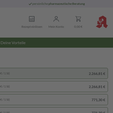
persönliche
pharmazeutische Beratung
Rezept einlösen
Mein Konto
0,00 €
Deine Vorteile
2.266,81 €
€ / 1 St)
2.266,81 €
€ / 1 St)
771,30 €
€ / 1 St)
771,30 €
€ / 1 St)