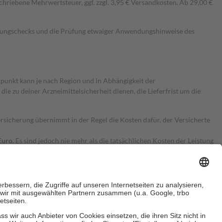
hriebene Mehrwertsteuer, ggf. zzgl. 3,95 € Versandkosten. Ab 29,00 €
kungschecks und die Prüfung etwaiger Anwendungshinweise des
itpunkt kann je nach Region und in Abhängigkeit der
 zu deiner Arzneimittelsicherheit dienen, die Lieferfrist um die
ersicherung übernimmt in der Regel die Kosten dafür, der Versicherte
Euro.
Es sind jedoch nie mehr als die tatsächlichen Kosten der Leistung
e Zuzahlungen
an bei: