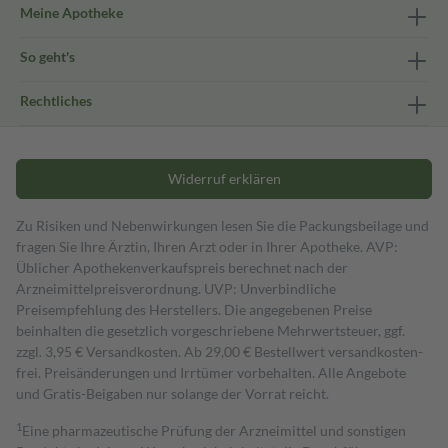
Meine Apotheke
So geht's
Rechtliches
Widerruf erklären
Zu Risiken und Nebenwirkungen lesen Sie die Packungsbeilage und
fragen Sie Ihre Ärztin, Ihren Arzt oder in Ihrer Apotheke. AVP:
Üblicher Apothekenverkaufspreis berechnet nach der
Arzneimittelpreisverordnung. UVP: Unverbindliche
Preisempfehlung des Herstellers. Die angegebenen Preise
beinhalten die gesetzlich vorgeschriebene Mehrwertsteuer, ggf.
zzgl. 3,95 € Versandkosten. Ab 29,00 € Bestell­wert versand­kosten­
frei. Preisänderungen und Irrtümer vorbehalten. Alle Angebote
und Gratis-Beigaben nur solange der Vorrat reicht.
1
Eine pharmazeutische Prüfung der Arzneimittel und sonstigen