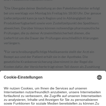
3
Die Übergabe deiner Bestellung an den Paketdienstleister erfolgt
bei uns werktags von Montag bis Freitag bis 18:00 Uhr. Der genaue
Lieferzeitpunkt kann je nach Region und in Abhängigkeit der
Produktverfügbarkeit sowie vom Zustellzeitpunkt des Spediteurs
abweichen. Darüber hinaus können notwendige pharmazeutische
Prüfungen, die zu deiner Arzneimittelsicherheit dienen, die
Lieferfrist um die Dauer der Prüfungen einschließlich Klärungen
verlängern.
4
Für verschreibungspflichtige Medikamente stellt der Arzt ein
Rezept aus und der Patient erhält sie in der Apotheke. Die
gesetzliche Krankenversicherung übernimmt in der Regel die
Kosten dafür, der Versicherte trägt einen Teil davon als Zuzahlung
mit.
Grundsätzlich leisten Mitglieder Zuzahlungen in Höhe von zehn
Prozent des Abgabepreises,
mindestens
jedoch
fünf Euro
und
höchstens zehn Euro.
Es sind jedoch nie mehr als die tatsächlichen
Kosten der Leistung zu entrichten.
Diese Regeln gelten grundsätzlich auch für Online-Apotheken.
Bei Heilmitteln und häuslicher Krankenpflege beträgt die