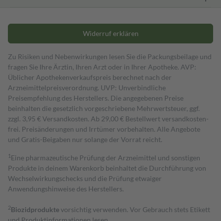
Widerruf erklären
Zu Risiken und Nebenwirkungen lesen Sie die Packungsbeilage und
fragen Sie Ihre Ärztin, Ihren Arzt oder in Ihrer Apotheke. AVP:
Üblicher Apothekenverkaufspreis berechnet nach der
Arzneimittelpreisverordnung. UVP: Unverbindliche
Preisempfehlung des Herstellers. Die angegebenen Preise
beinhalten die gesetzlich vorgeschriebene Mehrwertsteuer, ggf.
zzgl. 3,95 € Versandkosten. Ab 29,00 € Bestell­wert versand­kosten­
frei. Preisänderungen und Irrtümer vorbehalten. Alle Angebote
und Gratis-Beigaben nur solange der Vorrat reicht.
1
Eine pharmazeutische Prüfung der Arzneimittel und sonstigen
Produkte in deinem Warenkorb beinhaltet die Durchführung von
Wechselwirkungschecks und die Prüfung etwaiger
Anwendungshinweise des Herstellers.
2
Biozidprodukte
vorsichtig verwenden. Vor Gebrauch stets Etikett
und Produktinformationen lesen.