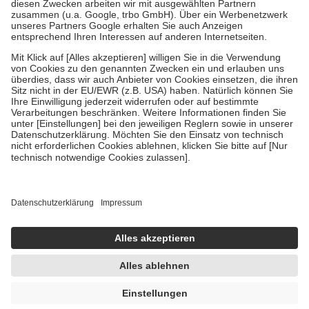
Zuzahlung zehn Prozent der Kosten sowie zehn Euro je
Verordnung.
Um das Engagement der Versicherten für ihre eigene Gesundheit zu
stärken und die besondere Stellung der Familie zu unterstützen,
fallen
keine Zuzahlungen
an bei:
• Kindern und Jugendlichen bis zum vollendeten 18. Lebensjahr
mit Ausnahme der Fahrkosten
• Untersuchungen zur Vorsorge und Früherkennung, die von der
GKV getragen werden
• empfohlenen Schutzimpfungen
• Harn- und Blutteststreifen
Wir nutzen Trusted Shops als unabhängigen Dienstleister für die
Einholung von Bewertungen. Trusted Shops hat Maßnahmen
getroffen, um sicherzustellen, dass es sich um echte Bewertungen
handelt. Mehr Informationen findest du hier:
https://help.etrusted.com/hc/de/articles/4419944605341
Einige Bilder und Inhalte wurden unter Zuhilfenahme künstlicher
Intelligenz erstellt.