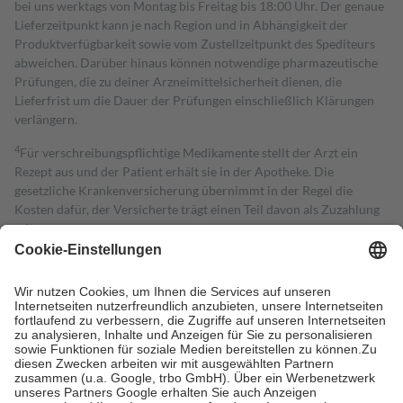
bei uns werktags von Montag bis Freitag bis 18:00 Uhr. Der genaue
Lieferzeitpunkt kann je nach Region und in Abhängigkeit der
Produktverfügbarkeit sowie vom Zustellzeitpunkt des Spediteurs
abweichen. Darüber hinaus können notwendige pharmazeutische
Prüfungen, die zu deiner Arzneimittelsicherheit dienen, die
Lieferfrist um die Dauer der Prüfungen einschließlich Klärungen
verlängern.
4
Für verschreibungspflichtige Medikamente stellt der Arzt ein
Rezept aus und der Patient erhält sie in der Apotheke. Die
gesetzliche Krankenversicherung übernimmt in der Regel die
Kosten dafür, der Versicherte trägt einen Teil davon als Zuzahlung
mit.
Grundsätzlich leisten Mitglieder Zuzahlungen in Höhe von zehn
Prozent des Abgabepreises,
mindestens
jedoch
fünf Euro
und
höchstens zehn Euro.
Es sind jedoch nie mehr als die tatsächlichen
Kosten der Leistung zu entrichten.
Diese Regeln gelten grundsätzlich auch für Online-Apotheken.
Bei Heilmitteln und häuslicher Krankenpflege beträgt die
Zuzahlung zehn Prozent der Kosten sowie zehn Euro je
Verordnung.
Um das Engagement der Versicherten für ihre eigene Gesundheit zu