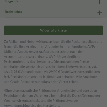
So geht's
Rechtliches
Widerruf erklären
Zu Risiken und Nebenwirkungen lesen Sie die Packungsbeilage und
fragen Sie Ihre Ärztin, Ihren Arzt oder in Ihrer Apotheke. AVP:
Üblicher Apothekenverkaufspreis berechnet nach der
Arzneimittelpreisverordnung. UVP: Unverbindliche
Preisempfehlung des Herstellers. Die angegebenen Preise
beinhalten die gesetzlich vorgeschriebene Mehrwertsteuer, ggf.
zzgl. 3,95 € Versandkosten. Ab 29,00 € Bestell­wert versand­kosten­
frei. Preisänderungen und Irrtümer vorbehalten. Alle Angebote
und Gratis-Beigaben nur solange der Vorrat reicht.
1
Eine pharmazeutische Prüfung der Arzneimittel und sonstigen
Produkte in deinem Warenkorb beinhaltet die Durchführung von
Wechselwirkungschecks und die Prüfung etwaiger
Anwendungshinweise des Herstellers.