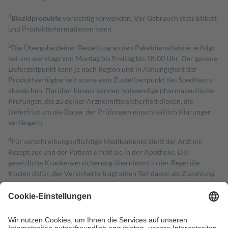
2
Biozidprodukte
vorsichtig verwenden. Vor Gebrauch stets Etikett
und Produktinformationen lesen.
3
Die Übergabe deiner Bestellung an den Paketdienstleister erfolgt
bei uns werktags von Montag bis Freitag bis 18:00 Uhr. Der genaue
Lieferzeitpunkt kann je nach Region und in Abhängigkeit der
Produktverfügbarkeit sowie vom Zustellzeitpunkt des Spediteurs
abweichen. Darüber hinaus können notwendige pharmazeutische
Prüfungen, die zu deiner Arzneimittelsicherheit dienen, die
Lieferfrist um die Dauer der Prüfungen einschließlich Klärungen
verlängern.
4
Für verschreibungspflichtige Medikamente stellt der Arzt ein
Rezept aus und der Patient erhält sie in der Apotheke. Die
gesetzliche Krankenversicherung übernimmt in der Regel die
Kosten dafür, der Versicherte trägt einen Teil davon als Zuzahlung
mit.
Grundsätzlich leisten Mitglieder Zuzahlungen in Höhe von zehn
Prozent des Abgabepreises,
mindestens
jedoch
fünf Euro
und
höchstens zehn Euro.
Es sind jedoch nie mehr als die tatsächlichen
Kosten der Leistung zu entrichten.