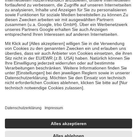
Diese Regeln gelten grundsätzlich auch für Online-Apotheken.
Bei Heilmitteln und häuslicher Krankenpflege beträgt die
Zuzahlung zehn Prozent der Kosten sowie zehn Euro je
Verordnung.
Um das Engagement der Versicherten für ihre eigene Gesundheit zu
stärken und die besondere Stellung der Familie zu unterstützen,
fallen
keine Zuzahlungen
an bei:
• Kindern und Jugendlichen bis zum vollendeten 18. Lebensjahr
mit Ausnahme der Fahrkosten
• Untersuchungen zur Vorsorge und Früherkennung, die von der
GKV getragen werden
• empfohlenen Schutzimpfungen
• Harn- und Blutteststreifen
Wir nutzen Trusted Shops als unabhängigen Dienstleister für die
Einholung von Bewertungen. Trusted Shops hat Maßnahmen
getroffen, um sicherzustellen, dass es sich um echte Bewertungen
handelt. Mehr Informationen findest du hier:
https://help.etrusted.com/hc/de/articles/4419944605341
Einige Bilder und Inhalte wurden unter Zuhilfenahme künstlicher