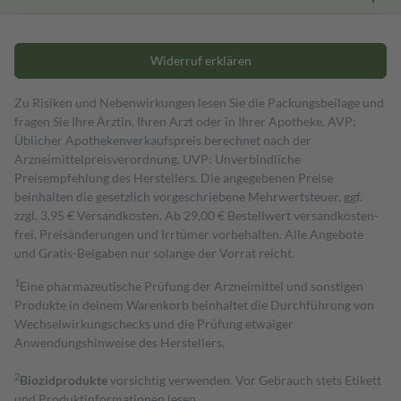
Widerruf erklären
Zu Risiken und Nebenwirkungen lesen Sie die Packungsbeilage und
fragen Sie Ihre Ärztin, Ihren Arzt oder in Ihrer Apotheke. AVP:
Üblicher Apothekenverkaufspreis berechnet nach der
Arzneimittelpreisverordnung. UVP: Unverbindliche
Preisempfehlung des Herstellers. Die angegebenen Preise
beinhalten die gesetzlich vorgeschriebene Mehrwertsteuer, ggf.
zzgl. 3,95 € Versandkosten. Ab 29,00 € Bestell­wert versand­kosten­
frei. Preisänderungen und Irrtümer vorbehalten. Alle Angebote
und Gratis-Beigaben nur solange der Vorrat reicht.
1
Eine pharmazeutische Prüfung der Arzneimittel und sonstigen
Produkte in deinem Warenkorb beinhaltet die Durchführung von
Wechselwirkungschecks und die Prüfung etwaiger
Anwendungshinweise des Herstellers.
2
Biozidprodukte
vorsichtig verwenden. Vor Gebrauch stets Etikett
und Produktinformationen lesen.