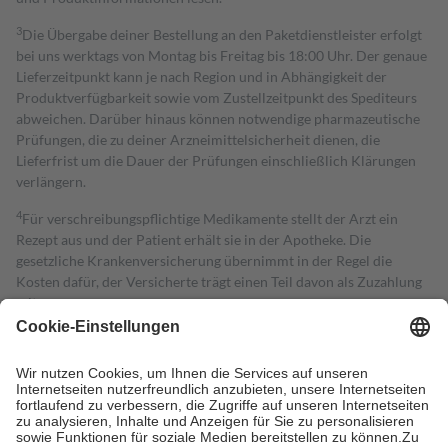
3
Die Übergabe deiner Bestellung an den Paketdienstleister erfolgt
bei uns werktags von Montag bis Freitag bis 18:00 Uhr. Der genaue
Lieferzeitpunkt kann je nach Region und in Abhängigkeit der
Produktverfügbarkeit sowie vom Zustellzeitpunkt des Spediteurs
abweichen. Darüber hinaus können notwendige pharmazeutische
Prüfungen, die zu deiner Arzneimittelsicherheit dienen, die
Lieferfrist um die Dauer der Prüfungen einschließlich Klärungen
verlängern.
4
Für verschreibungspflichtige Medikamente stellt der Arzt ein
Rezept aus und der Patient erhält sie in der Apotheke. Die
gesetzliche Krankenversicherung übernimmt in der Regel die
Kosten dafür, der Versicherte trägt einen Teil davon als Zuzahlung
mit.
Grundsätzlich leisten Mitglieder Zuzahlungen in Höhe von zehn
Prozent des Abgabepreises,
mindestens
jedoch
fünf Euro
und
höchstens zehn Euro.
Es sind jedoch nie mehr als die tatsächlichen
Kosten der Leistung zu entrichten.
Diese Regeln gelten grundsätzlich auch für Online-Apotheken.
Bei Heilmitteln und häuslicher Krankenpflege beträgt die