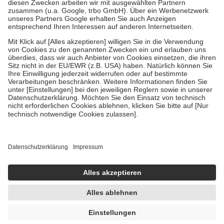
Zuzahlung zehn Prozent der Kosten sowie zehn Euro je
Verordnung.
Um das Engagement der Versicherten für ihre eigene Gesundheit zu
stärken und die besondere Stellung der Familie zu unterstützen,
fallen
keine Zuzahlungen
an bei:
• Kindern und Jugendlichen bis zum vollendeten 18. Lebensjahr
mit Ausnahme der Fahrkosten
• Untersuchungen zur Vorsorge und Früherkennung, die von der
GKV getragen werden
• empfohlenen Schutzimpfungen
• Harn- und Blutteststreifen
Wir nutzen Trusted Shops als unabhängigen Dienstleister für die
Einholung von Bewertungen. Trusted Shops hat Maßnahmen
getroffen, um sicherzustellen, dass es sich um echte Bewertungen
handelt. Mehr Informationen findest du hier:
https://help.etrusted.com/hc/de/articles/4419944605341
Einige Bilder und Inhalte wurden unter Zuhilfenahme künstlicher
Intelligenz erstellt.