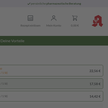
persönliche
pharmazeutische Beratung
Rezept einlösen
Mein Konto
0,00 €
Deine Vorteile
pp
22,56 €
/ 1 St)
17,58 €
/ 1 St)
14,42 €
/ 1 St)