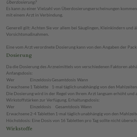
Überdosierung?
Es kann zu einer Vielzahl von Überdosierungserscheinungen kommen, 
mit einem Arzt in Verbindung.
Generell gilt: Achten Sie vor allem bei Säuglingen, Kleinkindern un
Vorsichtsmaßnahmen.
Eine vom Arzt verordnete Dosierung kann von den Angaben der Packun
Dosierung
Da die Dosierung des Arzneimittels von verschiedenen Faktoren abhäng
Anfangsdosis:
Wer
Einzeldosis
Gesamtdosis
Wann
Erwachsene
1 Tablette
1-mal täglich
unabhängig von den Mahlzeiten
Die Dosierung wird in der Regel von Ihrem Arzt langsam erhöht und au
Wirkstoffstärken zur Verfügung. Erhaltungsdosis:
Wer
Einzeldosis
Gesamtdosis
Wann
Erwachsene
2-4 Tabletten
1-mal täglich
unabhängig von den Mahlzeit
Höchstdosis: Eine Dosis von 16 Tabletten pro Tag sollte nicht übersc
Wirkstoffe