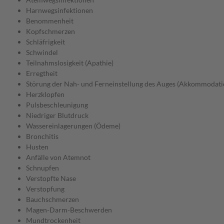
Harnwegsinfektionen
Benommenheit
Kopfschmerzen
Schläfrigkeit
Schwindel
Teilnahmslosigkeit (Apathie)
Erregtheit
Störung der Nah- und Ferneinstellung des Auges (Akkommodati
Herzklopfen
Pulsbeschleunigung
Niedriger Blutdruck
Wassereinlagerungen (Ödeme)
Bronchitis
Husten
Anfälle von Atemnot
Schnupfen
Verstopfte Nase
Verstopfung
Bauchschmerzen
Magen-Darm-Beschwerden
Mundtrockenheit