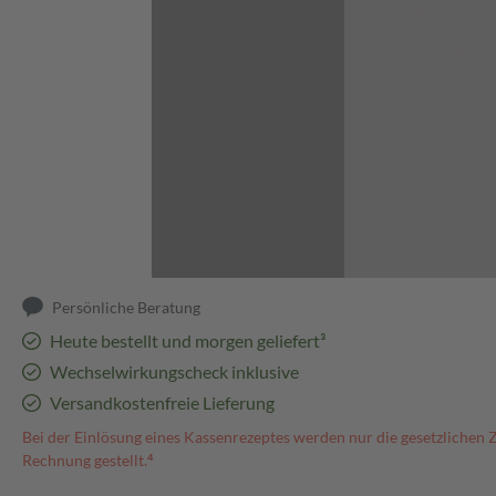
Abbildung kann abweichen
Persönliche Beratung
Heute bestellt und morgen geliefert³
Wechselwirkungscheck inklusive
Versandkostenfreie Lieferung
Bei der Einlösung eines Kassenrezeptes werden nur die gesetzlichen 
Rechnung gestellt.⁴