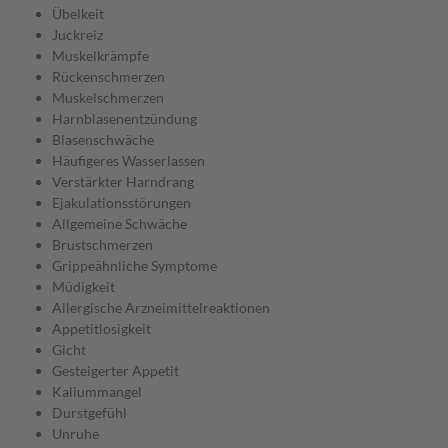
Übelkeit
Juckreiz
Muskelkrämpfe
Rückenschmerzen
Muskelschmerzen
Harnblasenentzündung
Blasenschwäche
Häufigeres Wasserlassen
Verstärkter Harndrang
Ejakulationsstörungen
Allgemeine Schwäche
Brustschmerzen
Grippeähnliche Symptome
Müdigkeit
Allergische Arzneimittelreaktionen
Appetitlosigkeit
Gicht
Gesteigerter Appetit
Kaliummangel
Durstgefühl
Unruhe