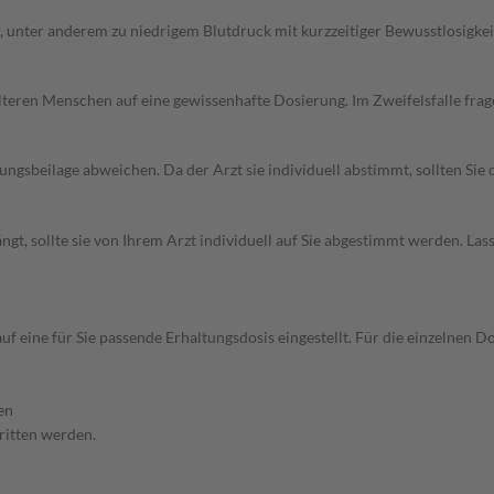
unter anderem zu niedrigem Blutdruck mit kurzzeitiger Bewusstlosigkei
d älteren Menschen auf eine gewissenhafte Dosierung. Im Zweifelsfalle f
gsbeilage abweichen. Da der Arzt sie individuell abstimmt, sollten Si
t, sollte sie von Ihrem Arzt individuell auf Sie abgestimmt werden. Las
f eine für Sie passende Erhaltungsdosis eingestellt. Für die einzelnen D
en
hritten werden.