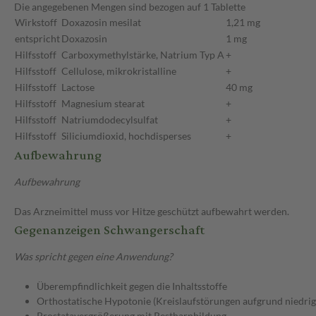
Die angegebenen Mengen sind bezogen auf 1 Tablette
Wirkstoff
Doxazosin mesilat
1,21 mg
entspricht
Doxazosin
1 mg
Hilfsstoff
Carboxymethylstärke, Natrium Typ A
+
Hilfsstoff
Cellulose, mikrokristalline
+
Hilfsstoff
Lactose
40 mg
Hilfsstoff
Magnesium stearat
+
Hilfsstoff
Natriumdodecylsulfat
+
Hilfsstoff
Siliciumdioxid, hochdisperses
+
Aufbewahrung
Aufbewahrung
Das Arzneimittel muss vor Hitze geschützt aufbewahrt werden.
Gegenanzeigen Schwangerschaft
Was spricht gegen eine Anwendung?
Überempfindlichkeit gegen die Inhaltsstoffe
Orthostatische Hypotonie (Kreislaufstörungen aufgrund niedrig
Prostatavergrößerung mit Restharnbildung