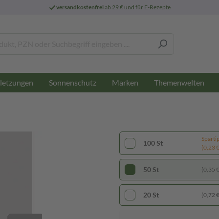
versandkostenfrei
ab 29 € und für E-Rezepte
letzungen
Sonnenschutz
Marken
Themenwelten
Sparti
100 St
(0,23 € 
50 St
(0,35 € 
20 St
(0,72 € 