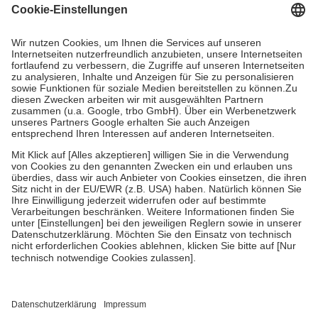
Grundsätzlich leisten Mitglieder Zuzahlungen in Höhe von zehn
Prozent des Abgabepreises,
mindestens
jedoch
fünf Euro
und
höchstens zehn Euro.
Es sind jedoch nie mehr als die tatsächlichen
Kosten der Leistung zu entrichten.
Diese Regeln gelten grundsätzlich auch für Online-Apotheken.
Bei Heilmitteln und häuslicher Krankenpflege beträgt die
Zuzahlung zehn Prozent der Kosten sowie zehn Euro je
Verordnung.
Um das Engagement der Versicherten für ihre eigene Gesundheit zu
stärken und die besondere Stellung der Familie zu unterstützen,
fallen
keine Zuzahlungen
an bei:
• Kindern und Jugendlichen bis zum vollendeten 18. Lebensjahr
mit Ausnahme der Fahrkosten
• Untersuchungen zur Vorsorge und Früherkennung, die von der
GKV getragen werden
• empfohlenen Schutzimpfungen
• Harn- und Blutteststreifen
Wir nutzen Trusted Shops als unabhängigen Dienstleister für die
Einholung von Bewertungen. Trusted Shops hat Maßnahmen
getroffen, um sicherzustellen, dass es sich um echte Bewertungen
handelt. Mehr Informationen findest du hier: