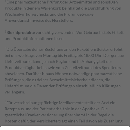
1
Eine pharmazeutische Prüfung der Arzneimittel und sonstigen
Produkte in deinem Warenkorb beinhaltet die Durchführung von
Wechselwirkungschecks und die Prüfung etwaiger
Anwendungshinweise des Herstellers.
2
Biozidprodukte
vorsichtig verwenden. Vor Gebrauch stets Etikett
und Produktinformationen lesen.
3
Die Übergabe deiner Bestellung an den Paketdienstleister erfolgt
bei uns werktags von Montag bis Freitag bis 18:00 Uhr. Der genaue
Lieferzeitpunkt kann je nach Region und in Abhängigkeit der
Produktverfügbarkeit sowie vom Zustellzeitpunkt des Spediteurs
abweichen. Darüber hinaus können notwendige pharmazeutische
Prüfungen, die zu deiner Arzneimittelsicherheit dienen, die
Lieferfrist um die Dauer der Prüfungen einschließlich Klärungen
verlängern.
4
Für verschreibungspflichtige Medikamente stellt der Arzt ein
Rezept aus und der Patient erhält sie in der Apotheke. Die
gesetzliche Krankenversicherung übernimmt in der Regel die
Kosten dafür, der Versicherte trägt einen Teil davon als Zuzahlung
mit.