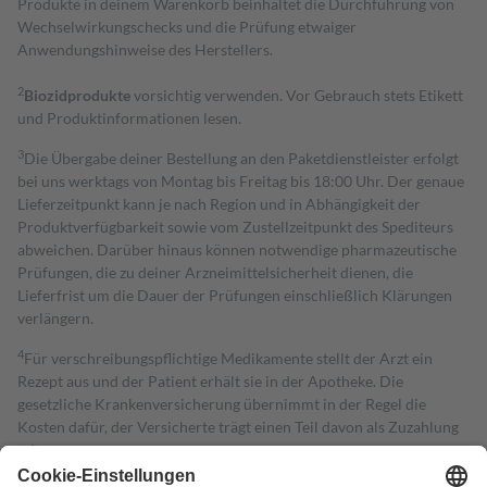
Produkte in deinem Warenkorb beinhaltet die Durchführung von
Wechselwirkungschecks und die Prüfung etwaiger
Anwendungshinweise des Herstellers.
2
Biozidprodukte
vorsichtig verwenden. Vor Gebrauch stets Etikett
und Produktinformationen lesen.
3
Die Übergabe deiner Bestellung an den Paketdienstleister erfolgt
bei uns werktags von Montag bis Freitag bis 18:00 Uhr. Der genaue
Lieferzeitpunkt kann je nach Region und in Abhängigkeit der
Produktverfügbarkeit sowie vom Zustellzeitpunkt des Spediteurs
abweichen. Darüber hinaus können notwendige pharmazeutische
Prüfungen, die zu deiner Arzneimittelsicherheit dienen, die
Lieferfrist um die Dauer der Prüfungen einschließlich Klärungen
verlängern.
4
Für verschreibungspflichtige Medikamente stellt der Arzt ein
Rezept aus und der Patient erhält sie in der Apotheke. Die
gesetzliche Krankenversicherung übernimmt in der Regel die
Kosten dafür, der Versicherte trägt einen Teil davon als Zuzahlung
mit.
Grundsätzlich leisten Mitglieder Zuzahlungen in Höhe von zehn