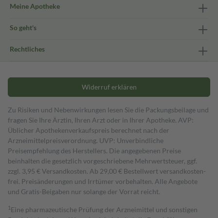
Meine Apotheke
So geht's
Rechtliches
Widerruf erklären
Zu Risiken und Nebenwirkungen lesen Sie die Packungsbeilage und
fragen Sie Ihre Ärztin, Ihren Arzt oder in Ihrer Apotheke. AVP:
Üblicher Apothekenverkaufspreis berechnet nach der
Arzneimittelpreisverordnung. UVP: Unverbindliche
Preisempfehlung des Herstellers. Die angegebenen Preise
beinhalten die gesetzlich vorgeschriebene Mehrwertsteuer, ggf.
zzgl. 3,95 € Versandkosten. Ab 29,00 € Bestell­wert versand­kosten­
frei. Preisänderungen und Irrtümer vorbehalten. Alle Angebote
und Gratis-Beigaben nur solange der Vorrat reicht.
1
Eine pharmazeutische Prüfung der Arzneimittel und sonstigen