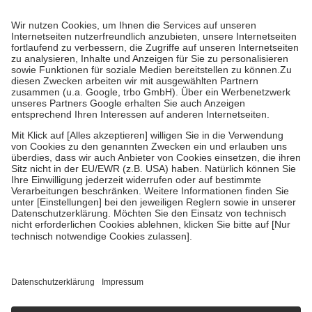
Prozent des Abgabepreises,
mindestens
jedoch
fünf Euro
und
höchstens zehn Euro.
Es sind jedoch nie mehr als die tatsächlichen
Kosten der Leistung zu entrichten.
Diese Regeln gelten grundsätzlich auch für Online-Apotheken.
Bei Heilmitteln und häuslicher Krankenpflege beträgt die
Zuzahlung zehn Prozent der Kosten sowie zehn Euro je
Verordnung.
Um das Engagement der Versicherten für ihre eigene Gesundheit zu
stärken und die besondere Stellung der Familie zu unterstützen,
fallen
keine Zuzahlungen
an bei:
• Kindern und Jugendlichen bis zum vollendeten 18. Lebensjahr
mit Ausnahme der Fahrkosten
• Untersuchungen zur Vorsorge und Früherkennung, die von der
GKV getragen werden
• empfohlenen Schutzimpfungen
• Harn- und Blutteststreifen
Wir nutzen Trusted Shops als unabhängigen Dienstleister für die
Einholung von Bewertungen. Trusted Shops hat Maßnahmen
getroffen, um sicherzustellen, dass es sich um echte Bewertungen
handelt. Mehr Informationen findest du hier:
https://help.etrusted.com/hc/de/articles/4419944605341