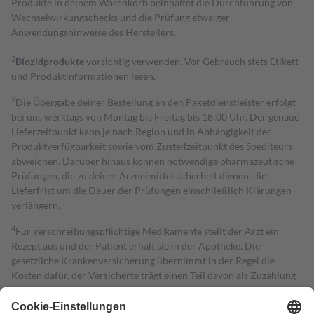
Produkte in deinem Warenkorb beinhaltet die Durchführung von
Wechselwirkungschecks und die Prüfung etwaiger
Anwendungshinweise des Herstellers.
2
Biozidprodukte
vorsichtig verwenden. Vor Gebrauch stets Etikett
und Produktinformationen lesen.
3
Die Übergabe deiner Bestellung an den Paketdienstleister erfolgt
bei uns werktags von Montag bis Freitag bis 18:00 Uhr. Der genaue
Lieferzeitpunkt kann je nach Region und in Abhängigkeit der
Produktverfügbarkeit sowie vom Zustellzeitpunkt des Spediteurs
abweichen. Darüber hinaus können notwendige pharmazeutische
Prüfungen, die zu deiner Arzneimittelsicherheit dienen, die
Lieferfrist um die Dauer der Prüfungen einschließlich Klärungen
verlängern.
4
Für verschreibungspflichtige Medikamente stellt der Arzt ein
Rezept aus und der Patient erhält sie in der Apotheke. Die
gesetzliche Krankenversicherung übernimmt in der Regel die
Kosten dafür, der Versicherte trägt einen Teil davon als Zuzahlung
mit.
Grundsätzlich leisten Mitglieder Zuzahlungen in Höhe von zehn