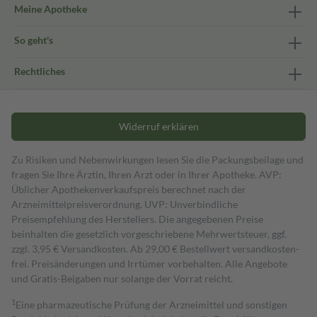
Meine Apotheke
So geht's
Rechtliches
Widerruf erklären
Zu Risiken und Nebenwirkungen lesen Sie die Packungsbeilage und
fragen Sie Ihre Ärztin, Ihren Arzt oder in Ihrer Apotheke. AVP:
Üblicher Apothekenverkaufspreis berechnet nach der
Arzneimittelpreisverordnung. UVP: Unverbindliche
Preisempfehlung des Herstellers. Die angegebenen Preise
beinhalten die gesetzlich vorgeschriebene Mehrwertsteuer, ggf.
zzgl. 3,95 € Versandkosten. Ab 29,00 € Bestell­wert versand­kosten­
frei. Preisänderungen und Irrtümer vorbehalten. Alle Angebote
und Gratis-Beigaben nur solange der Vorrat reicht.
1
Eine pharmazeutische Prüfung der Arzneimittel und sonstigen