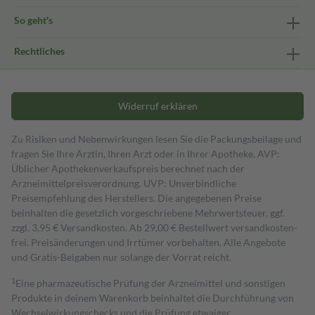
So geht's
Rechtliches
Widerruf erklären
Zu Risiken und Nebenwirkungen lesen Sie die Packungsbeilage und
fragen Sie Ihre Ärztin, Ihren Arzt oder in Ihrer Apotheke. AVP:
Üblicher Apothekenverkaufspreis berechnet nach der
Arzneimittelpreisverordnung. UVP: Unverbindliche
Preisempfehlung des Herstellers. Die angegebenen Preise
beinhalten die gesetzlich vorgeschriebene Mehrwertsteuer, ggf.
zzgl. 3,95 € Versandkosten. Ab 29,00 € Bestell­wert versand­kosten­
frei. Preisänderungen und Irrtümer vorbehalten. Alle Angebote
und Gratis-Beigaben nur solange der Vorrat reicht.
1
Eine pharmazeutische Prüfung der Arzneimittel und sonstigen
Produkte in deinem Warenkorb beinhaltet die Durchführung von
Wechselwirkungschecks und die Prüfung etwaiger