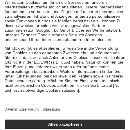
höchstens zehn Euro.
Es sind jedoch nie mehr als die tatsächlichen
Kosten der Leistung zu entrichten.
Diese Regeln gelten grundsätzlich auch für Online-Apotheken.
Bei Heilmitteln und häuslicher Krankenpflege beträgt die
Zuzahlung zehn Prozent der Kosten sowie zehn Euro je
Verordnung.
Um das Engagement der Versicherten für ihre eigene Gesundheit zu
stärken und die besondere Stellung der Familie zu unterstützen,
fallen
keine Zuzahlungen
an bei:
• Kindern und Jugendlichen bis zum vollendeten 18. Lebensjahr
mit Ausnahme der Fahrkosten
• Untersuchungen zur Vorsorge und Früherkennung, die von der
GKV getragen werden
• empfohlenen Schutzimpfungen
• Harn- und Blutteststreifen
Wir nutzen Trusted Shops als unabhängigen Dienstleister für die
Einholung von Bewertungen. Trusted Shops hat Maßnahmen
getroffen, um sicherzustellen, dass es sich um echte Bewertungen
handelt. Mehr Informationen findest du hier:
https://help.etrusted.com/hc/de/articles/4419944605341