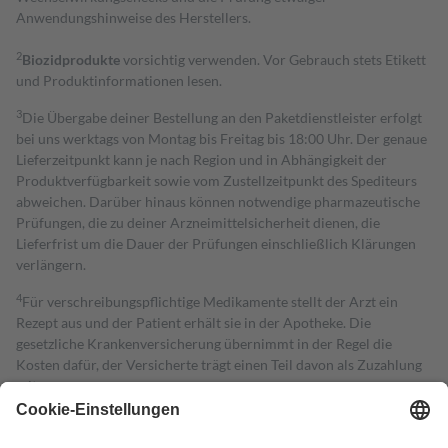
Anwendungshinweise des Herstellers.
2
Biozidprodukte
vorsichtig verwenden. Vor Gebrauch stets Etikett
und Produktinformationen lesen.
3
Die Übergabe deiner Bestellung an den Paketdienstleister erfolgt
bei uns werktags von Montag bis Freitag bis 18:00 Uhr. Der genaue
Lieferzeitpunkt kann je nach Region und in Abhängigkeit der
Produktverfügbarkeit sowie vom Zustellzeitpunkt des Spediteurs
abweichen. Darüber hinaus können notwendige pharmazeutische
Prüfungen, die zu deiner Arzneimittelsicherheit dienen, die
Lieferfrist um die Dauer der Prüfungen einschließlich Klärungen
verlängern.
4
Für verschreibungspflichtige Medikamente stellt der Arzt ein
Rezept aus und der Patient erhält sie in der Apotheke. Die
gesetzliche Krankenversicherung übernimmt in der Regel die
Kosten dafür, der Versicherte trägt einen Teil davon als Zuzahlung
mit.
Grundsätzlich leisten Mitglieder Zuzahlungen in Höhe von zehn
Prozent des Abgabepreises,
mindestens
jedoch
fünf Euro
und