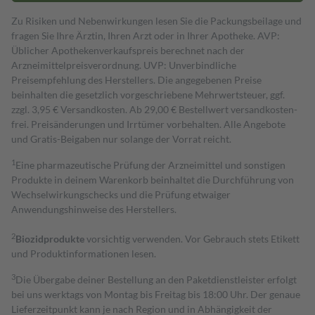
Zu Risiken und Nebenwirkungen lesen Sie die Packungsbeilage und
fragen Sie Ihre Ärztin, Ihren Arzt oder in Ihrer Apotheke. AVP:
Üblicher Apothekenverkaufspreis berechnet nach der
Arzneimittelpreisverordnung. UVP: Unverbindliche
Preisempfehlung des Herstellers. Die angegebenen Preise
beinhalten die gesetzlich vorgeschriebene Mehrwertsteuer, ggf.
zzgl. 3,95 € Versandkosten. Ab 29,00 € Bestell­wert versand­kosten­
frei. Preisänderungen und Irrtümer vorbehalten. Alle Angebote
und Gratis-Beigaben nur solange der Vorrat reicht.
1
Eine pharmazeutische Prüfung der Arzneimittel und sonstigen
Produkte in deinem Warenkorb beinhaltet die Durchführung von
Wechselwirkungschecks und die Prüfung etwaiger
Anwendungshinweise des Herstellers.
2
Biozidprodukte
vorsichtig verwenden. Vor Gebrauch stets Etikett
und Produktinformationen lesen.
3
Die Übergabe deiner Bestellung an den Paketdienstleister erfolgt
bei uns werktags von Montag bis Freitag bis 18:00 Uhr. Der genaue
Lieferzeitpunkt kann je nach Region und in Abhängigkeit der