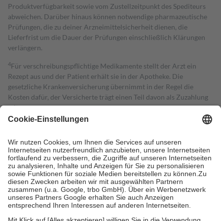
Produktverfügbarkeit sowie vom Zustellzeitpunkt des Spediteurs
abweichen. Darüber hinaus können notwendige pharmazeutische
Prüfungen, die zu deiner Arzneimittelsicherheit dienen, die
Lieferfrist um die Dauer der Prüfungen einschließlich Klärungen
verlängern.
4
Für verschreibungspflichtige Medikamente stellt der Arzt ein
Rezept aus und der Patient erhält sie in der Apotheke. Die
gesetzliche Krankenversicherung übernimmt in der Regel die
Kosten dafür, der Versicherte trägt einen Teil davon als Zuzahlung
mit.
Grundsätzlich leisten Mitglieder Zuzahlungen in Höhe von zehn
Prozent des Abgabepreises,
mindestens
jedoch
fünf Euro
und
höchstens zehn Euro.
Es sind jedoch nie mehr als die tatsächlichen
Kosten der Leistung zu entrichten.
Diese Regeln gelten grundsätzlich auch für Online-Apotheken.
Bei Heilmitteln und häuslicher Krankenpflege beträgt die
Zuzahlung zehn Prozent der Kosten sowie zehn Euro je
Verordnung.
Um das Engagement der Versicherten für ihre eigene Gesundheit zu
stärken und die besondere Stellung der Familie zu unterstützen,