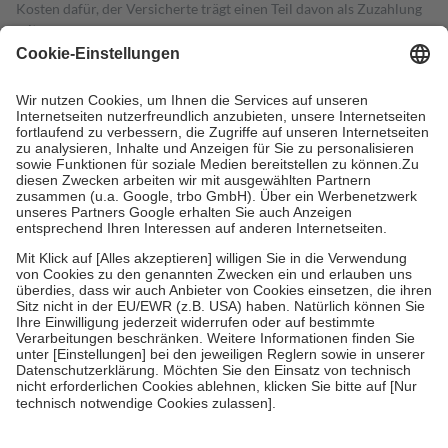
Kosten dafür, der Versicherte trägt einen Teil davon als Zuzahlung
mit.
Grundsätzlich leisten Mitglieder Zuzahlungen in Höhe von zehn
Prozent des Abgabepreises,
mindestens
jedoch
fünf Euro
und
höchstens zehn Euro.
Es sind jedoch nie mehr als die tatsächlichen
Kosten der Leistung zu entrichten.
Diese Regeln gelten grundsätzlich auch für Online-Apotheken.
Bei Heilmitteln und häuslicher Krankenpflege beträgt die
Zuzahlung zehn Prozent der Kosten sowie zehn Euro je
Verordnung.
Um das Engagement der Versicherten für ihre eigene Gesundheit zu
stärken und die besondere Stellung der Familie zu unterstützen,
fallen
keine Zuzahlungen
an bei:
• Kindern und Jugendlichen bis zum vollendeten 18. Lebensjahr
mit Ausnahme der Fahrkosten
• Untersuchungen zur Vorsorge und Früherkennung, die von der
GKV getragen werden
• empfohlenen Schutzimpfungen
• Harn- und Blutteststreifen
Wir nutzen Trusted Shops als unabhängigen Dienstleister für die
Einholung von Bewertungen. Trusted Shops hat Maßnahmen