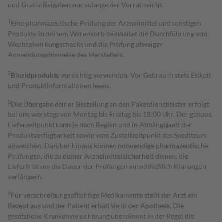
und Gratis-Beigaben nur solange der Vorrat reicht.
1
Eine pharmazeutische Prüfung der Arzneimittel und sonstigen
Produkte in deinem Warenkorb beinhaltet die Durchführung von
Wechselwirkungschecks und die Prüfung etwaiger
Anwendungshinweise des Herstellers.
2
Biozidprodukte
vorsichtig verwenden. Vor Gebrauch stets Etikett
und Produktinformationen lesen.
3
Die Übergabe deiner Bestellung an den Paketdienstleister erfolgt
bei uns werktags von Montag bis Freitag bis 18:00 Uhr. Der genaue
Lieferzeitpunkt kann je nach Region und in Abhängigkeit der
Produktverfügbarkeit sowie vom Zustellzeitpunkt des Spediteurs
abweichen. Darüber hinaus können notwendige pharmazeutische
Prüfungen, die zu deiner Arzneimittelsicherheit dienen, die
Lieferfrist um die Dauer der Prüfungen einschließlich Klärungen
verlängern.
4
Für verschreibungspflichtige Medikamente stellt der Arzt ein
Rezept aus und der Patient erhält sie in der Apotheke. Die
gesetzliche Krankenversicherung übernimmt in der Regel die