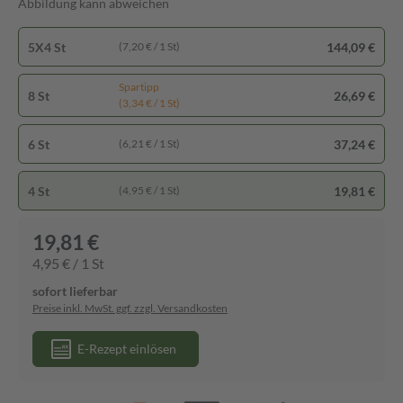
Abbildung kann abweichen
5X4 St
144,09 €
(7,20 € / 1 St)
Spartipp
8 St
26,69 €
(3,34 € / 1 St)
6 St
37,24 €
(6,21 € / 1 St)
4 St
19,81 €
(4,95 € / 1 St)
19,81 €
4,95 € / 1 St
sofort lieferbar
Preise inkl. MwSt. ggf. zzgl. Versandkosten
E-Rezept einlösen