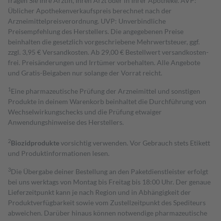
fragen Sie Ihre Ärztin, Ihren Arzt oder in Ihrer Apotheke. AVP:
Üblicher Apothekenverkaufspreis berechnet nach der
Arzneimittelpreisverordnung. UVP: Unverbindliche
Preisempfehlung des Herstellers. Die angegebenen Preise
beinhalten die gesetzlich vorgeschriebene Mehrwertsteuer, ggf.
zzgl. 3,95 € Versandkosten. Ab 29,00 € Bestell­wert versand­kosten­
frei. Preisänderungen und Irrtümer vorbehalten. Alle Angebote
und Gratis-Beigaben nur solange der Vorrat reicht.
1
Eine pharmazeutische Prüfung der Arzneimittel und sonstigen
Produkte in deinem Warenkorb beinhaltet die Durchführung von
Wechselwirkungschecks und die Prüfung etwaiger
Anwendungshinweise des Herstellers.
2
Biozidprodukte
vorsichtig verwenden. Vor Gebrauch stets Etikett
und Produktinformationen lesen.
3
Die Übergabe deiner Bestellung an den Paketdienstleister erfolgt
bei uns werktags von Montag bis Freitag bis 18:00 Uhr. Der genaue
Lieferzeitpunkt kann je nach Region und in Abhängigkeit der
Produktverfügbarkeit sowie vom Zustellzeitpunkt des Spediteurs
abweichen. Darüber hinaus können notwendige pharmazeutische