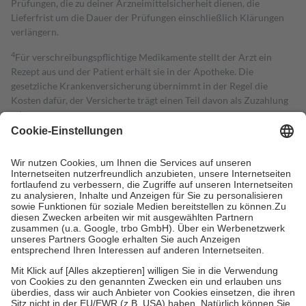
Prüfungen, die zu deiner Arzneimittelsicherheit dienen, die
Lieferfrist um die Dauer der Prüfungen einschließlich Klärungen
verlängern.
4
Für verschreibungspflichtige Medikamente stellt der Arzt ein
Rezept aus und der Patient erhält sie in der Apotheke. Die
gesetzliche Krankenversicherung übernimmt in der Regel die
Kosten dafür, der Versicherte trägt einen Teil davon als Zuzahlung
mit.
Grundsätzlich leisten Mitglieder Zuzahlungen in Höhe von zehn
Prozent des Abgabepreises,
mindestens
jedoch
fünf Euro
und
höchstens zehn Euro.
Es sind jedoch nie mehr als die tatsächlichen
Kosten der Leistung zu entrichten.
Diese Regeln gelten grundsätzlich auch für Online-Apotheken.
Bei Heilmitteln und häuslicher Krankenpflege beträgt die
Zuzahlung zehn Prozent der Kosten sowie zehn Euro je
Verordnung.
Um das Engagement der Versicherten für ihre eigene Gesundheit zu
stärken und die besondere Stellung der Familie zu unterstützen,
fallen
keine Zuzahlungen
an bei:
• Kindern und Jugendlichen bis zum vollendeten 18. Lebensjahr
mit Ausnahme der Fahrkosten