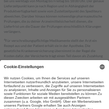
bei uns werktags von Montag bis Freitag bis 18:00 Uhr. Der genaue
Lieferzeitpunkt kann je nach Region und in Abhängigkeit der
Produktverfügbarkeit sowie vom Zustellzeitpunkt des Spediteurs
abweichen. Darüber hinaus können notwendige pharmazeutische
Prüfungen, die zu deiner Arzneimittelsicherheit dienen, die
Lieferfrist um die Dauer der Prüfungen einschließlich Klärungen
verlängern.
4
Für verschreibungspflichtige Medikamente stellt der Arzt ein
Rezept aus und der Patient erhält sie in der Apotheke. Die
gesetzliche Krankenversicherung übernimmt in der Regel die
Kosten dafür, der Versicherte trägt einen Teil davon als Zuzahlung
mit.
Grundsätzlich leisten Mitglieder Zuzahlungen in Höhe von zehn
Prozent des Abgabepreises,
mindestens
jedoch
fünf Euro
und
höchstens zehn Euro.
Es sind jedoch nie mehr als die tatsächlichen
Kosten der Leistung zu entrichten.
Diese Regeln gelten grundsätzlich auch für Online-Apotheken.
Bei Heilmitteln und häuslicher Krankenpflege beträgt die
Zuzahlung zehn Prozent der Kosten sowie zehn Euro je
Verordnung.
Um das Engagement der Versicherten für ihre eigene Gesundheit zu