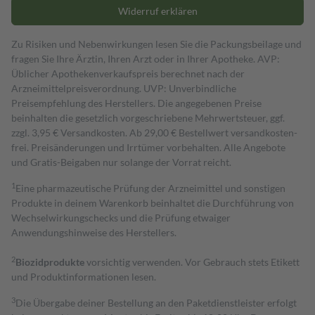
Widerruf erklären
Zu Risiken und Nebenwirkungen lesen Sie die Packungsbeilage und
fragen Sie Ihre Ärztin, Ihren Arzt oder in Ihrer Apotheke. AVP:
Üblicher Apothekenverkaufspreis berechnet nach der
Arzneimittelpreisverordnung. UVP: Unverbindliche
Preisempfehlung des Herstellers. Die angegebenen Preise
beinhalten die gesetzlich vorgeschriebene Mehrwertsteuer, ggf.
zzgl. 3,95 € Versandkosten. Ab 29,00 € Bestell­wert versand­kosten­
frei. Preisänderungen und Irrtümer vorbehalten. Alle Angebote
und Gratis-Beigaben nur solange der Vorrat reicht.
1
Eine pharmazeutische Prüfung der Arzneimittel und sonstigen
Produkte in deinem Warenkorb beinhaltet die Durchführung von
Wechselwirkungschecks und die Prüfung etwaiger
Anwendungshinweise des Herstellers.
2
Biozidprodukte
vorsichtig verwenden. Vor Gebrauch stets Etikett
und Produktinformationen lesen.
3
Die Übergabe deiner Bestellung an den Paketdienstleister erfolgt