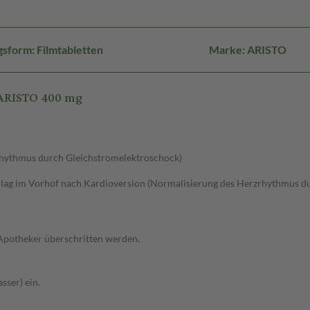
sform: Filmtabletten
Marke: ARISTO
 ARISTO 400 mg
rhythmus durch Gleichstromelektroschock)
ag im Vorhof nach Kardioversion (Normalisierung des Herzrhythmus du
 Apotheker überschritten werden.
sser) ein.