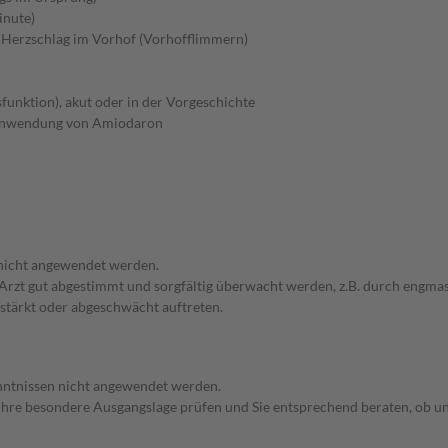
inute)
Herzschlag im Vorhof (Vorhofflimmern)
unktion), akut oder in der Vorgeschichte
 Anwendung von Amiodaron
 nicht angewendet werden.
em Arzt gut abgestimmt und sorgfältig überwacht werden, z.B. durch en
stärkt oder abgeschwächt auftreten.
enntnissen nicht angewendet werden.
rd Ihre besondere Ausgangslage prüfen und Sie entsprechend beraten, ob u