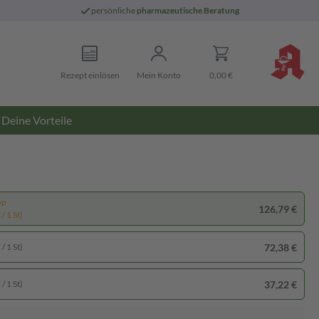
persönliche
pharmazeutische Beratung
Rezept einlösen
Mein Konto
0,00 €
Deine Vorteile
pp
126,79 €
/ 1 St)
72,38 €
/ 1 St)
37,22 €
/ 1 St)