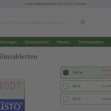
versandkostenfrei
ab 29 € und für E-Rezepte
letzungen
Sonnenschutz
Marken
Themenwelten
ilmtabletten
Sparti
100 St
(1,27 € 
50 St
(1,45 € 
20 St
(1,86 € 