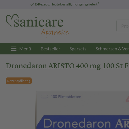
3
E-Rezept:
Heute bestellt,
morgen geliefert
Menü
Bestseller
Sparsets
Schmerzen & Ver
Dronedaron ARISTO 400 mg 100 St F
Rezeptpflichtig