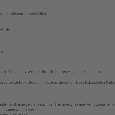
enerkrankung),einschließlich:
eßlich:
s)
der Behandlung, wenden Sie sich an Ihren Arzt oder Apotheker.
n berücksichtigt, die bei mindestens einem von 1.000 behandelten Patien
nden auch eine Zeit lang nach der Therapie wirksame Verhütungsmethode
achung angewendet werden.
chgeführt werden.