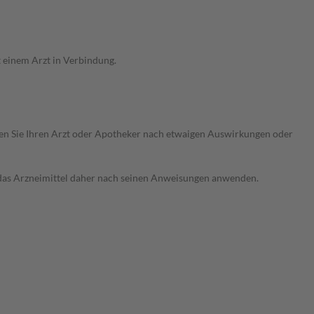
 einem Arzt in Verbindung.
ragen Sie Ihren Arzt oder Apotheker nach etwaigen Auswirkungen oder
e das Arzneimittel daher nach seinen Anweisungen anwenden.