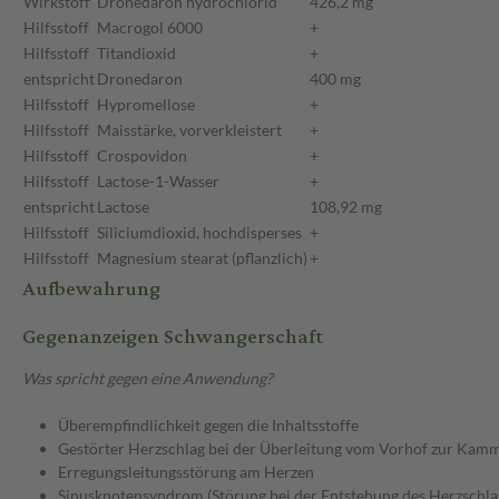
Wirkstoff
Dronedaron hydrochlorid
426,2 mg
Hilfsstoff
Macrogol 6000
+
Hilfsstoff
Titandioxid
+
entspricht
Dronedaron
400 mg
Hilfsstoff
Hypromellose
+
Hilfsstoff
Maisstärke, vorverkleistert
+
Hilfsstoff
Crospovidon
+
Hilfsstoff
Lactose-1-Wasser
+
entspricht
Lactose
108,92 mg
Hilfsstoff
Siliciumdioxid, hochdisperses
+
Hilfsstoff
Magnesium stearat (pflanzlich)
+
Aufbewahrung
Gegenanzeigen Schwangerschaft
Was spricht gegen eine Anwendung?
Überempfindlichkeit gegen die Inhaltsstoffe
Gestörter Herzschlag bei der Überleitung vom Vorhof zur Kamme
Erregungsleitungsstörung am Herzen
Sinusknotensyndrom (Störung bei der Entstehung des Herzschla