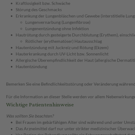
Kraftlosigkeit bzw. Schwäche
Störung des Geschmacks
Erkrankung der Lungenbläschen und Gewebe (interstitielle Lung
Lungenvernarbung (Lungenfibrose)
Lungenentzündung ohne Infektion
Hautrötung durch gesteigerte Durchblutung (Erythem), einschli
Rötlicher (erythematöser) Hautausschlag
Hautentzündung mit Juckreiz und Rötung (Ekzem)
Hauterkrankung durch UV-Licht bzw. Sonnenlicht
Allergische Überempfindlichkeit der Haut (allergische Dermatiti
Hautentzündung
Bemerken Sie eine Befindlichkeitsstörung oder Veränderung während 
Für die Information an dieser Stelle werden vor allem Nebenwirkunge
Wichtige Patientenhinweise
Was sollten Sie beachten?
Bei Frauen im gebärfähigen Alter sind während und unter Umstä
Das Arzneimittel darf nur unter strikter medizinischer Überw
Vor Beginn der Behandlung sollte ein Schwangerschaftstest dur