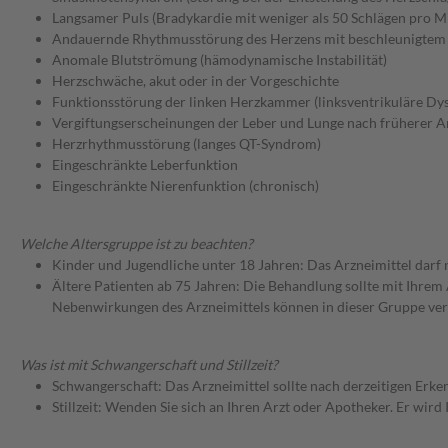
Langsamer Puls (Bradykardie mit weniger als 50 Schlägen pro M
Andauernde Rhythmusstörung des Herzens mit beschleunigtem 
Anomale Blutströmung (hämodynamische Instabilität)
Herzschwäche, akut oder in der Vorgeschichte
Funktionsstörung der linken Herzkammer (linksventrikuläre Dysf
Vergiftungserscheinungen der Leber und Lunge nach früherer
Herzrhythmusstörung (langes QT-Syndrom)
Eingeschränkte Leberfunktion
Eingeschränkte Nierenfunktion (chronisch)
Welche Altersgruppe ist zu beachten?
Kinder und Jugendliche unter 18 Jahren: Das Arzneimittel darf
Ältere Patienten ab 75 Jahren: Die Behandlung sollte mit Ihr
Nebenwirkungen des Arzneimittels können in dieser Gruppe ver
Was ist mit Schwangerschaft und Stillzeit?
Schwangerschaft: Das Arzneimittel sollte nach derzeitigen Erk
Stillzeit: Wenden Sie sich an Ihren Arzt oder Apotheker. Er wi