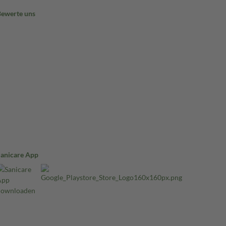
Bewerte uns
Sanicare App