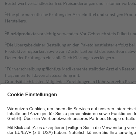
Bestell­wert versand­kosten­frei. Preisänderungen und Irrtümer vorbeh
1
Eine pharmazeutische Prüfung der Arzneimittel und sonstigen Pro
Herstellers.
2
Biozidprodukte
vorsichtig verwenden. Vor Gebrauch stets Etikett u
3
Die Übergabe deiner Bestellung an den Paketdienstleister erfolgt bei
Produktverfügbarkeit sowie vom Zustellzeitpunkt des Spediteurs abwe
Dauer der Prüfungen einschließlich Klärungen verlängern.
4
Für verschreibungspflichtige Medikamente stellt der Arzt ein Rezept 
trägt einen Teil davon als Zuzahlung mit.
Grundsätzlich leisten Mitglieder Zuzahlungen in Höhe von zehn Proz
zu entrichten.
Diese Regeln gelten grundsätzlich auch für Online-Apotheken.
Bei Heilmitteln und häuslicher Krankenpflege beträgt die Zuzahlung 
Um das Engagement der Versicherten für ihre eigene Gesundheit zu stä
• Kindern und Jugendlichen bis zum vollendeten 18. Lebensjahr mit
• Untersuchungen zur Vorsorge und Früherkennung, die von der GKV
• empfohlenen Schutzimpfungen
• Harn- und Blutteststreifen