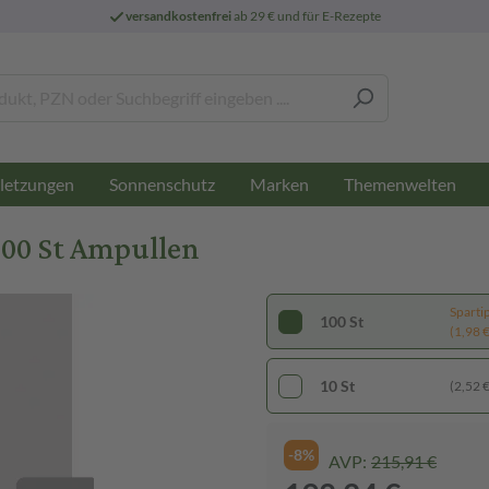
versandkostenfrei
ab 29 € und für E-Rezepte
letzungen
Sonnenschutz
Marken
Themenwelten
0 St Ampullen
Sparti
100 St
(1,98 € 
10 St
(2,52 € 
-8%
AVP:
215,91 €