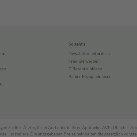
e
So geht's
nto
Newsletter anfordern
Freunde werben
gen
E-Rezept einlösen
Papier Rezept einlösen
g
gen Sie Ihre Ärztin, Ihren Arzt oder in Ihrer Apotheke. AVP: Üblicher A
s Herstellers. Die angegebenen Preise beinhalten die gesetzlich vorgesc