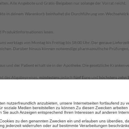
alten. Alle Angebote und Gratis-Beigaben nur solange der Vorrat reicht.
dukte in deinem Warenkorb beinhaltet die Durchführung von Wechselwir
nd Produktinformationen lesen.
 uns werktags von Montag bis Freitag bis 18:00 Uhr. Der genaue Lieferze
ichen. Darüber hinaus können notwendige pharmazeutische Prüfungen, die
aus und der Patient erhält sie in der Apotheke. Die gesetzliche Krankenv
ent des Abgabepreises,
mindestens
jedoch
fünf Euro
und
höchstens zehn 
zehn Prozent der Kosten sowie zehn Euro je Verordnung.
rken und die besondere Stellung der Familie zu unterstützen, fallen
kein
 Ausnahme der Fahrkosten
 getragen werden