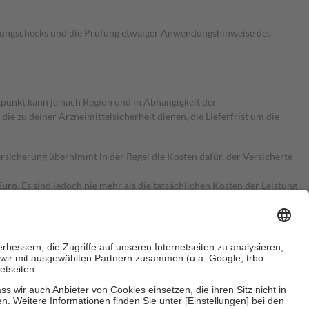
kungschecks und die Prüfung etwaiger Anwendungshinweise des
itpunkt kann je nach Region und in Abhängigkeit der
 zu deiner Arzneimittelsicherheit dienen, die Lieferfrist um die
ersicherung übernimmt in der Regel die Kosten dafür, der Versicherte
Euro.
Es sind jedoch nie mehr als die tatsächlichen Kosten der Leistung
e Zuzahlungen
an bei: