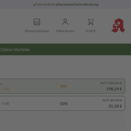
persönliche
pharmazeutische Beratung
Rezept einlösen
Mein Konto
0,00 €
Deine Vorteile
AVP:
215,91 €
pp
-8%
198,24 €
/ 1 St)
AVP:
27,99 €
-10%
/ 1 St)
25,18 €