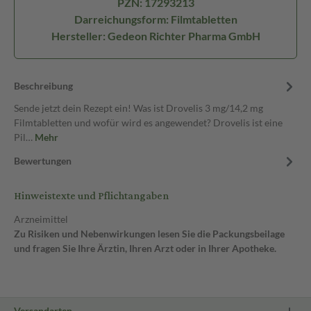
PZN: 17293213
Darreichungsform: Filmtabletten
Hersteller: Gedeon Richter Pharma GmbH
Beschreibung
Sende jetzt dein Rezept ein! Was ist Drovelis 3 mg/14,2 mg
Filmtabletten und wofür wird es angewendet? Drovelis ist eine
Pil…
Mehr
Bewertungen
Hinweistexte und Pflichtangaben
Arzneimittel
Zu Risiken und Nebenwirkungen lesen Sie die Packungsbeilage
und fragen Sie Ihre Ärztin, Ihren Arzt oder in Ihrer Apotheke.
Versandarten