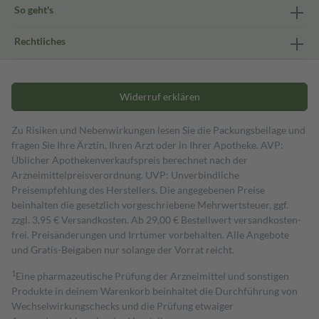
So geht's
Rechtliches
Widerruf erklären
Zu Risiken und Nebenwirkungen lesen Sie die Packungsbeilage und
fragen Sie Ihre Ärztin, Ihren Arzt oder in Ihrer Apotheke. AVP:
Üblicher Apothekenverkaufspreis berechnet nach der
Arzneimittelpreisverordnung. UVP: Unverbindliche
Preisempfehlung des Herstellers. Die angegebenen Preise
beinhalten die gesetzlich vorgeschriebene Mehrwertsteuer, ggf.
zzgl. 3,95 € Versandkosten. Ab 29,00 € Bestell­wert versand­kosten­
frei. Preisänderungen und Irrtümer vorbehalten. Alle Angebote
und Gratis-Beigaben nur solange der Vorrat reicht.
1
Eine pharmazeutische Prüfung der Arzneimittel und sonstigen
Produkte in deinem Warenkorb beinhaltet die Durchführung von
Wechselwirkungschecks und die Prüfung etwaiger