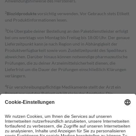
Anwendungshinweise des Herstellers.
2
Biozidprodukte
vorsichtig verwenden. Vor Gebrauch stets Etikett
und Produktinformationen lesen.
3
Die Übergabe deiner Bestellung an den Paketdienstleister erfolgt
bei uns werktags von Montag bis Freitag bis 18:00 Uhr. Der genaue
Lieferzeitpunkt kann je nach Region und in Abhängigkeit der
Produktverfügbarkeit sowie vom Zustellzeitpunkt des Spediteurs
abweichen. Darüber hinaus können notwendige pharmazeutische
Prüfungen, die zu deiner Arzneimittelsicherheit dienen, die
Lieferfrist um die Dauer der Prüfungen einschließlich Klärungen
verlängern.
4
Für verschreibungspflichtige Medikamente stellt der Arzt ein
Rezept aus und der Patient erhält sie in der Apotheke. Die
gesetzliche Krankenversicherung übernimmt in der Regel die
Kosten dafür, der Versicherte trägt einen Teil davon als Zuzahlung
mit.
Grundsätzlich leisten Mitglieder Zuzahlungen in Höhe von zehn
Prozent des Abgabepreises,
mindestens
jedoch
fünf Euro
und
höchstens zehn Euro.
Es sind jedoch nie mehr als die tatsächlichen