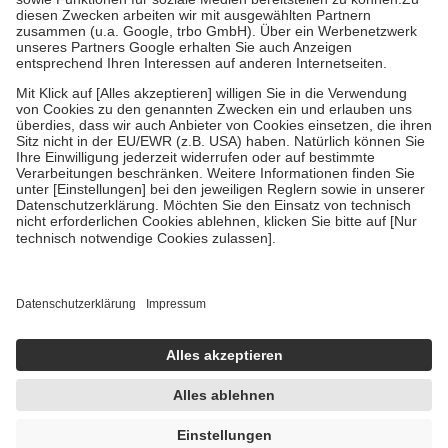
Kosten der Leistung zu entrichten.
Diese Regeln gelten grundsätzlich auch für Online-Apotheken.
Bei Heilmitteln und häuslicher Krankenpflege beträgt die
Zuzahlung zehn Prozent der Kosten sowie zehn Euro je
Verordnung.
Um das Engagement der Versicherten für ihre eigene Gesundheit zu
stärken und die besondere Stellung der Familie zu unterstützen,
fallen
keine Zuzahlungen
an bei:
• Kindern und Jugendlichen bis zum vollendeten 18. Lebensjahr
mit Ausnahme der Fahrkosten
• Untersuchungen zur Vorsorge und Früherkennung, die von der
GKV getragen werden
• empfohlenen Schutzimpfungen
• Harn- und Blutteststreifen
Wir nutzen Trusted Shops als unabhängigen Dienstleister für die
Einholung von Bewertungen. Trusted Shops hat Maßnahmen
getroffen, um sicherzustellen, dass es sich um echte Bewertungen
handelt. Mehr Informationen findest du hier:
https://help.etrusted.com/hc/de/articles/4419944605341