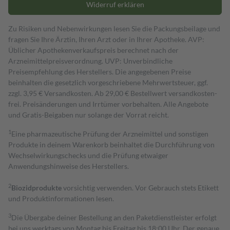
Widerruf erklären
Zu Risiken und Nebenwirkungen lesen Sie die Packungsbeilage und
fragen Sie Ihre Ärztin, Ihren Arzt oder in Ihrer Apotheke. AVP:
Üblicher Apothekenverkaufspreis berechnet nach der
Arzneimittelpreisverordnung. UVP: Unverbindliche
Preisempfehlung des Herstellers. Die angegebenen Preise
beinhalten die gesetzlich vorgeschriebene Mehrwertsteuer, ggf.
zzgl. 3,95 € Versandkosten. Ab 29,00 € Bestell­wert versand­kosten­
frei. Preisänderungen und Irrtümer vorbehalten. Alle Angebote
und Gratis-Beigaben nur solange der Vorrat reicht.
1
Eine pharmazeutische Prüfung der Arzneimittel und sonstigen
Produkte in deinem Warenkorb beinhaltet die Durchführung von
Wechselwirkungschecks und die Prüfung etwaiger
Anwendungshinweise des Herstellers.
2
Biozidprodukte
vorsichtig verwenden. Vor Gebrauch stets Etikett
und Produktinformationen lesen.
3
Die Übergabe deiner Bestellung an den Paketdienstleister erfolgt
bei uns werktags von Montag bis Freitag bis 18:00 Uhr. Der genaue