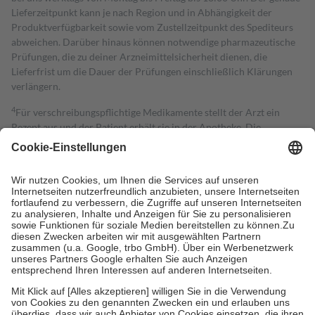
Lieferzeitpunkt kann je nach Region und in Abhängigkeit der
Produktverfügbarkeit sowie vom Zustellzeitpunkt des Spediteurs
abweichen. Darüber hinaus können notwendige pharmazeutische
Prüfungen, die zu deiner Arzneimittelsicherheit dienen, die
Lieferfrist um die Dauer der Prüfungen einschließlich Klärungen
verlängern.
4
Für verschreibungspflichtige Medikamente stellt der Arzt ein
Rezept aus und der Patient erhält sie in der Apotheke. Die
gesetzliche Krankenversicherung übernimmt in der Regel die
Kosten dafür, der Versicherte trägt einen Teil davon als Zuzahlung
mit.
Grundsätzlich leisten Mitglieder Zuzahlungen in Höhe von zehn
Prozent des Abgabepreises,
mindestens
jedoch
fünf Euro
und
höchstens zehn Euro.
Es sind jedoch nie mehr als die tatsächlichen
Kosten der Leistung zu entrichten.
Diese Regeln gelten grundsätzlich auch für Online-Apotheken.
Bei Heilmitteln und häuslicher Krankenpflege beträgt die
Zuzahlung zehn Prozent der Kosten sowie zehn Euro je
Verordnung.
Um das Engagement der Versicherten für ihre eigene Gesundheit zu