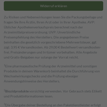
Widerruf erklären
Zu Risiken und Nebenwirkungen lesen Sie die Packungsbeilage und
fragen Sie Ihre Ärztin, Ihren Arzt oder in Ihrer Apotheke. AVP:
Üblicher Apothekenverkaufspreis berechnet nach der
Arzneimittelpreisverordnung. UVP: Unverbindliche
Preisempfehlung des Herstellers. Die angegebenen Preise
beinhalten die gesetzlich vorgeschriebene Mehrwertsteuer, ggf.
zzgl. 3,95 € Versandkosten. Ab 29,00 € Bestell­wert versand­kosten­
frei. Preisänderungen und Irrtümer vorbehalten. Alle Angebote
und Gratis-Beigaben nur solange der Vorrat reicht.
1
Eine pharmazeutische Prüfung der Arzneimittel und sonstigen
Produkte in deinem Warenkorb beinhaltet die Durchführung von
Wechselwirkungschecks und die Prüfung etwaiger
Anwendungshinweise des Herstellers.
2
Biozidprodukte
vorsichtig verwenden. Vor Gebrauch stets Etikett
und Produktinformationen lesen.
3
Die Übergabe deiner Bestellung an den Paketdienstleister erfolgt