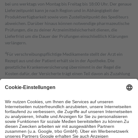
bei uns werktags von Montag bis Freitag bis 18:00 Uhr. Der genaue
Lieferzeitpunkt kann je nach Region und in Abhängigkeit der
Produktverfügbarkeit sowie vom Zustellzeitpunkt des Spediteurs
abweichen. Darüber hinaus können notwendige pharmazeutische
Prüfungen, die zu deiner Arzneimittelsicherheit dienen, die
Lieferfrist um die Dauer der Prüfungen einschließlich Klärungen
verlängern.
4
Für verschreibungspflichtige Medikamente stellt der Arzt ein
Rezept aus und der Patient erhält sie in der Apotheke. Die
gesetzliche Krankenversicherung übernimmt in der Regel die
Kosten dafür, der Versicherte trägt einen Teil davon als Zuzahlung
mit.
Grundsätzlich leisten Mitglieder Zuzahlungen in Höhe von zehn
Prozent des Abgabepreises,
mindestens
jedoch
fünf Euro
und
höchstens zehn Euro.
Es sind jedoch nie mehr als die tatsächlichen
Kosten der Leistung zu entrichten.
Diese Regeln gelten grundsätzlich auch für Online-Apotheken.
Bei Heilmitteln und häuslicher Krankenpflege beträgt die
Zuzahlung zehn Prozent der Kosten sowie zehn Euro je
Verordnung.