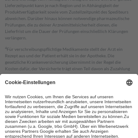
Lieferzeitpunkt kann je nach Region und in Abhängigkeit der
Produktverfügbarkeit sowie vom Zustellzeitpunkt des Spediteurs
abweichen. Darüber hinaus können notwendige pharmazeutische
Prüfungen, die zu deiner Arzneimittelsicherheit dienen, die
Lieferfrist um die Dauer der Prüfungen einschließlich Klärungen
verlängern.
4
Für verschreibungspflichtige Medikamente stellt der Arzt ein
Rezept aus und der Patient erhält sie in der Apotheke. Die
gesetzliche Krankenversicherung übernimmt in der Regel die
Kosten dafür, der Versicherte trägt einen Teil davon als Zuzahlung
mit.
Grundsätzlich leisten Mitglieder Zuzahlungen in Höhe von zehn
Prozent des Abgabepreises,
mindestens
jedoch
fünf Euro
und
höchstens zehn Euro.
Es sind jedoch nie mehr als die tatsächlichen
Kosten der Leistung zu entrichten.
Diese Regeln gelten grundsätzlich auch für Online-Apotheken.
Bei Heilmitteln und häuslicher Krankenpflege beträgt die
Zuzahlung zehn Prozent der Kosten sowie zehn Euro je
Verordnung.
Um das Engagement der Versicherten für ihre eigene Gesundheit zu