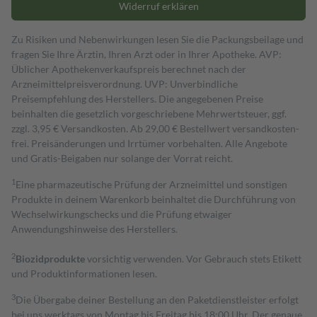
Widerruf erklären
Zu Risiken und Nebenwirkungen lesen Sie die Packungsbeilage und
fragen Sie Ihre Ärztin, Ihren Arzt oder in Ihrer Apotheke. AVP:
Üblicher Apothekenverkaufspreis berechnet nach der
Arzneimittelpreisverordnung. UVP: Unverbindliche
Preisempfehlung des Herstellers. Die angegebenen Preise
beinhalten die gesetzlich vorgeschriebene Mehrwertsteuer, ggf.
zzgl. 3,95 € Versandkosten. Ab 29,00 € Bestell­wert versand­kosten­
frei. Preisänderungen und Irrtümer vorbehalten. Alle Angebote
und Gratis-Beigaben nur solange der Vorrat reicht.
1
Eine pharmazeutische Prüfung der Arzneimittel und sonstigen
Produkte in deinem Warenkorb beinhaltet die Durchführung von
Wechselwirkungschecks und die Prüfung etwaiger
Anwendungshinweise des Herstellers.
2
Biozidprodukte
vorsichtig verwenden. Vor Gebrauch stets Etikett
und Produktinformationen lesen.
3
Die Übergabe deiner Bestellung an den Paketdienstleister erfolgt
bei uns werktags von Montag bis Freitag bis 18:00 Uhr. Der genaue