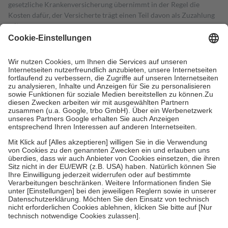
gesetzliche Krankenversicherung übernimmt in der Regel die
Kosten dafür, der Versicherte trägt einen Teil davon als Zuzahlung
mit.
Grundsätzlich leisten Mitglieder Zuzahlungen in Höhe von zehn
Prozent des Abgabepreises,
mindestens
jedoch
fünf Euro
und
höchstens zehn Euro.
Es sind jedoch nie mehr als die tatsächlichen
Kosten der Leistung zu entrichten.
Diese Regeln gelten grundsätzlich auch für Online-Apotheken.
Bei Heilmitteln und häuslicher Krankenpflege beträgt die
Zuzahlung zehn Prozent der Kosten sowie zehn Euro je
Verordnung.
Um das Engagement der Versicherten für ihre eigene Gesundheit zu
stärken und die besondere Stellung der Familie zu unterstützen,
fallen
keine Zuzahlungen
an bei:
• Kindern und Jugendlichen bis zum vollendeten 18. Lebensjahr
mit Ausnahme der Fahrkosten
• Untersuchungen zur Vorsorge und Früherkennung, die von der
GKV getragen werden
• empfohlenen Schutzimpfungen
• Harn- und Blutteststreifen
Wir nutzen Trusted Shops als unabhängigen Dienstleister für die