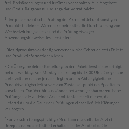
frei. Preisänderungen und Irrtümer vorbehalten. Alle Angebote
und Gratis-Beigaben nur solange der Vorrat reicht.
1
Eine pharmazeutische Prüfung der Arzneimittel und sonstigen
Produkte in deinem Warenkorb beinhaltet die Durchführung von
Wechselwirkungschecks und die Prüfung etwaiger
Anwendungshinweise des Herstellers.
2
Biozidprodukte
vorsichtig verwenden. Vor Gebrauch stets Etikett
und Produktinformationen lesen.
3
Die Übergabe deiner Bestellung an den Paketdienstleister erfolgt
bei uns werktags von Montag bis Freitag bis 18:00 Uhr. Der genaue
Lieferzeitpunkt kann je nach Region und in Abhängigkeit der
Produktverfügbarkeit sowie vom Zustellzeitpunkt des Spediteurs
abweichen. Darüber hinaus können notwendige pharmazeutische
Prüfungen, die zu deiner Arzneimittelsicherheit dienen, die
Lieferfrist um die Dauer der Prüfungen einschließlich Klärungen
verlängern.
4
Für verschreibungspflichtige Medikamente stellt der Arzt ein
Rezept aus und der Patient erhält sie in der Apotheke. Die