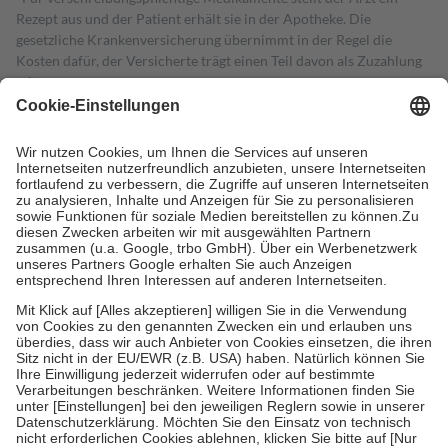
Rezept aus und der Patient erhält sie in der Apotheke. Die
gesetzliche Krankenversicherung übernimmt in der Regel die
Kosten dafür, der Versicherte trägt einen Teil davon als Zuzahlung
mit.
Grundsätzlich leisten Mitglieder Zuzahlungen in Höhe von zehn
Prozent des Abgabepreises,
mindestens
jedoch
fünf Euro
und
höchstens zehn Euro.
Es sind jedoch nie mehr als die tatsächlichen
Kosten der Leistung zu entrichten.
Diese Regeln gelten grundsätzlich auch für Online-Apotheken.
Bei Heilmitteln und häuslicher Krankenpflege beträgt die
Zuzahlung zehn Prozent der Kosten sowie zehn Euro je
Verordnung.
Um das Engagement der Versicherten für ihre eigene Gesundheit zu
stärken und die besondere Stellung der Familie zu unterstützen,
fallen
keine Zuzahlungen
an bei:
• Kindern und Jugendlichen bis zum vollendeten 18. Lebensjahr
mit Ausnahme der Fahrkosten
• Untersuchungen zur Vorsorge und Früherkennung, die von der
GKV getragen werden
• empfohlenen Schutzimpfungen
• Harn- und Blutteststreifen