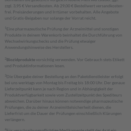
zzgl. 3,95 € Versandkosten. Ab 29,00 € Bestell­wert versand­kosten­
frei. Preisänderungen und Irrtümer vorbehalten. Alle Angebote
und Gratis-Beigaben nur solange der Vorrat reicht.
1
Eine pharmazeutische Prüfung der Arzneimittel und sonstigen
Produkte in deinem Warenkorb beinhaltet die Durchführung von
Wechselwirkungschecks und die Prüfung etwaiger
Anwendungshinweise des Herstellers.
2
Biozidprodukte
vorsichtig verwenden. Vor Gebrauch stets Etikett
und Produktinformationen lesen.
3
Die Übergabe deiner Bestellung an den Paketdienstleister erfolgt
bei uns werktags von Montag bis Freitag bis 18:00 Uhr. Der genaue
Lieferzeitpunkt kann je nach Region und in Abhängigkeit der
Produktverfügbarkeit sowie vom Zustellzeitpunkt des Spediteurs
abweichen. Darüber hinaus können notwendige pharmazeutische
Prüfungen, die zu deiner Arzneimittelsicherheit dienen, die
Lieferfrist um die Dauer der Prüfungen einschließlich Klärungen
verlängern.
4
Für verschreibungspflichtige Medikamente stellt der Arzt ein