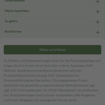
Unternehmen
Meine Apotheke
So geht's
Rechtliches
Widerruf erklären
Zu Risiken und Nebenwirkungen lesen Sie die Packungsbeilage und
fragen Sie Ihre Ärztin, Ihren Arzt oder in Ihrer Apotheke. AVP:
Üblicher Apothekenverkaufspreis berechnet nach der
Arzneimittelpreisverordnung. UVP: Unverbindliche
Preisempfehlung des Herstellers. Die angegebenen Preise
beinhalten die gesetzlich vorgeschriebene Mehrwertsteuer, ggf.
zzgl. 3,95 € Versandkosten. Ab 29,00 € Bestell­wert versand­kosten­
frei. Preisänderungen und Irrtümer vorbehalten. Alle Angebote
und Gratis-Beigaben nur solange der Vorrat reicht.