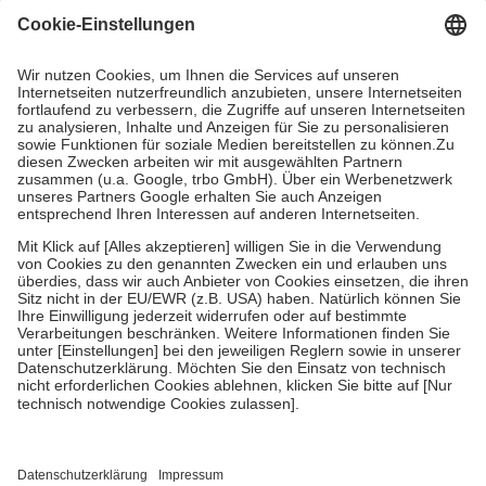
Grundsätzlich leisten Mitglieder Zuzahlungen in Höhe von zehn
Prozent des Abgabepreises,
mindestens
jedoch
fünf Euro
und
höchstens zehn Euro.
Es sind jedoch nie mehr als die tatsächlichen
Kosten der Leistung zu entrichten.
Diese Regeln gelten grundsätzlich auch für Online-Apotheken.
Bei Heilmitteln und häuslicher Krankenpflege beträgt die
Zuzahlung zehn Prozent der Kosten sowie zehn Euro je
Verordnung.
Um das Engagement der Versicherten für ihre eigene Gesundheit zu
stärken und die besondere Stellung der Familie zu unterstützen,
fallen
keine Zuzahlungen
an bei:
• Kindern und Jugendlichen bis zum vollendeten 18. Lebensjahr
mit Ausnahme der Fahrkosten
• Untersuchungen zur Vorsorge und Früherkennung, die von der
GKV getragen werden
• empfohlenen Schutzimpfungen
• Harn- und Blutteststreifen
Wir nutzen Trusted Shops als unabhängigen Dienstleister für die
Einholung von Bewertungen. Trusted Shops hat Maßnahmen
getroffen, um sicherzustellen, dass es sich um echte Bewertungen