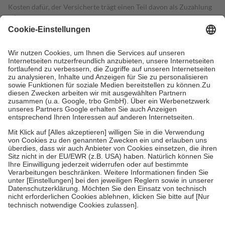
Kosten dafür, der Versicherte trägt einen Teil davon als Zuzahlung
mit.
Grundsätzlich leisten Mitglieder Zuzahlungen in Höhe von zehn
Prozent des Abgabepreises,
mindestens
jedoch
fünf Euro
und
höchstens zehn Euro.
Es sind jedoch nie mehr als die tatsächlichen
Kosten der Leistung zu entrichten.
Diese Regeln gelten grundsätzlich auch für Online-Apotheken.
Bei Heilmitteln und häuslicher Krankenpflege beträgt die
Zuzahlung zehn Prozent der Kosten sowie zehn Euro je
Verordnung.
Um das Engagement der Versicherten für ihre eigene Gesundheit zu
stärken und die besondere Stellung der Familie zu unterstützen,
fallen
keine Zuzahlungen
an bei:
• Kindern und Jugendlichen bis zum vollendeten 18. Lebensjahr
mit Ausnahme der Fahrkosten
• Untersuchungen zur Vorsorge und Früherkennung, die von der
GKV getragen werden
• empfohlenen Schutzimpfungen
• Harn- und Blutteststreifen
Wir nutzen Trusted Shops als unabhängigen Dienstleister für die