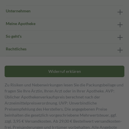
Unternehmen
Meine Apotheke
So geht's
Rechtliches
Widerruf erklären
Zu Risiken und Nebenwirkungen lesen Sie die Packungsbeilage und
fragen Sie Ihre Ärztin, Ihren Arzt oder in Ihrer Apotheke. AVP:
Üblicher Apothekenverkaufspreis berechnet nach der
Arzneimittelpreisverordnung. UVP: Unverbindliche
Preisempfehlung des Herstellers. Die angegebenen Preise
beinhalten die gesetzlich vorgeschriebene Mehrwertsteuer, ggf.
zzgl. 3,95 € Versandkosten. Ab 29,00 € Bestell­wert versand­kosten­
frei. Preisänderungen und Irrtümer vorbehalten. Alle Angebote