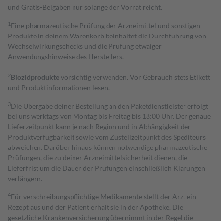
und Gratis-Beigaben nur solange der Vorrat reicht.
1
Eine pharmazeutische Prüfung der Arzneimittel und sonstigen
Produkte in deinem Warenkorb beinhaltet die Durchführung von
Wechselwirkungschecks und die Prüfung etwaiger
Anwendungshinweise des Herstellers.
2
Biozidprodukte
vorsichtig verwenden. Vor Gebrauch stets Etikett
und Produktinformationen lesen.
3
Die Übergabe deiner Bestellung an den Paketdienstleister erfolgt
bei uns werktags von Montag bis Freitag bis 18:00 Uhr. Der genaue
Lieferzeitpunkt kann je nach Region und in Abhängigkeit der
Produktverfügbarkeit sowie vom Zustellzeitpunkt des Spediteurs
abweichen. Darüber hinaus können notwendige pharmazeutische
Prüfungen, die zu deiner Arzneimittelsicherheit dienen, die
Lieferfrist um die Dauer der Prüfungen einschließlich Klärungen
verlängern.
4
Für verschreibungspflichtige Medikamente stellt der Arzt ein
Rezept aus und der Patient erhält sie in der Apotheke. Die
gesetzliche Krankenversicherung übernimmt in der Regel die