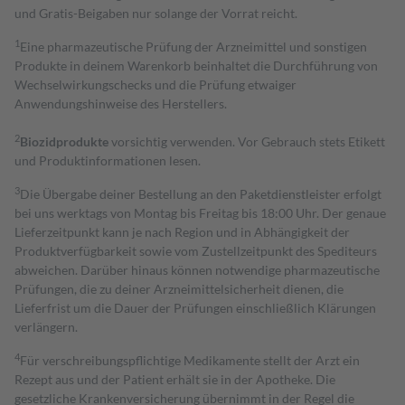
und Gratis-Beigaben nur solange der Vorrat reicht.
1
Eine pharmazeutische Prüfung der Arzneimittel und sonstigen
Produkte in deinem Warenkorb beinhaltet die Durchführung von
Wechselwirkungschecks und die Prüfung etwaiger
Anwendungshinweise des Herstellers.
2
Biozidprodukte
vorsichtig verwenden. Vor Gebrauch stets Etikett
und Produktinformationen lesen.
3
Die Übergabe deiner Bestellung an den Paketdienstleister erfolgt
bei uns werktags von Montag bis Freitag bis 18:00 Uhr. Der genaue
Lieferzeitpunkt kann je nach Region und in Abhängigkeit der
Produktverfügbarkeit sowie vom Zustellzeitpunkt des Spediteurs
abweichen. Darüber hinaus können notwendige pharmazeutische
Prüfungen, die zu deiner Arzneimittelsicherheit dienen, die
Lieferfrist um die Dauer der Prüfungen einschließlich Klärungen
verlängern.
4
Für verschreibungspflichtige Medikamente stellt der Arzt ein
Rezept aus und der Patient erhält sie in der Apotheke. Die
gesetzliche Krankenversicherung übernimmt in der Regel die