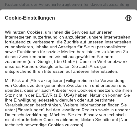
Kosten dafür, der Versicherte trägt einen Teil davon als Zuzahlung
mit.
Grundsätzlich leisten Mitglieder Zuzahlungen in Höhe von zehn
Prozent des Abgabepreises,
mindestens
jedoch
fünf Euro
und
höchstens zehn Euro.
Es sind jedoch nie mehr als die tatsächlichen
Kosten der Leistung zu entrichten.
Diese Regeln gelten grundsätzlich auch für Online-Apotheken.
Bei Heilmitteln und häuslicher Krankenpflege beträgt die
Zuzahlung zehn Prozent der Kosten sowie zehn Euro je
Verordnung.
Um das Engagement der Versicherten für ihre eigene Gesundheit zu
stärken und die besondere Stellung der Familie zu unterstützen,
fallen
keine Zuzahlungen
an bei:
• Kindern und Jugendlichen bis zum vollendeten 18. Lebensjahr
mit Ausnahme der Fahrkosten
• Untersuchungen zur Vorsorge und Früherkennung, die von der
GKV getragen werden
• empfohlenen Schutzimpfungen
• Harn- und Blutteststreifen
Wir nutzen Trusted Shops als unabhängigen Dienstleister für die