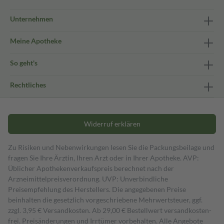
Unternehmen
Meine Apotheke
So geht's
Rechtliches
Widerruf erklären
Zu Risiken und Nebenwirkungen lesen Sie die Packungsbeilage und
fragen Sie Ihre Ärztin, Ihren Arzt oder in Ihrer Apotheke. AVP:
Üblicher Apothekenverkaufspreis berechnet nach der
Arzneimittelpreisverordnung. UVP: Unverbindliche
Preisempfehlung des Herstellers. Die angegebenen Preise
beinhalten die gesetzlich vorgeschriebene Mehrwertsteuer, ggf.
zzgl. 3,95 € Versandkosten. Ab 29,00 € Bestell­wert versand­kosten­
frei. Preisänderungen und Irrtümer vorbehalten. Alle Angebote