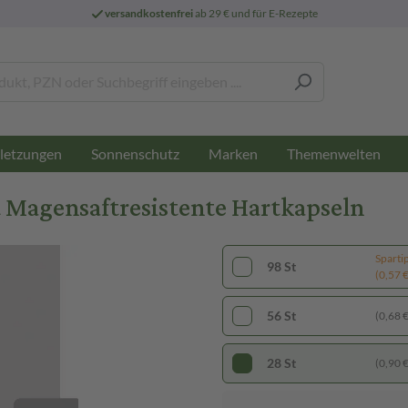
versandkostenfrei
ab 29 € und für E-Rezepte
letzungen
Sonnenschutz
Marken
Themenwelten
Magensaftresistente Hartkapseln
Sparti
98 St
(0,57 € 
56 St
(0,68 € 
28 St
(0,90 € 