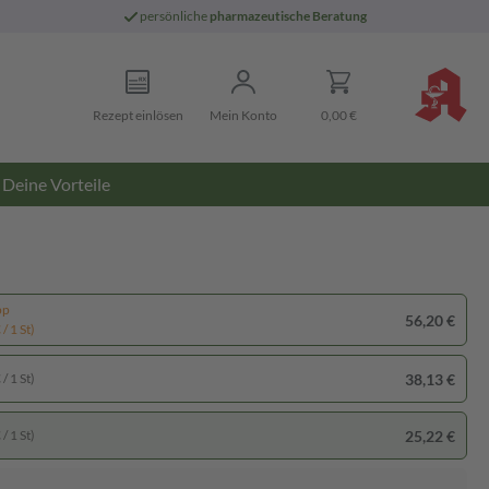
persönliche
pharmazeutische Beratung
Rezept einlösen
Mein Konto
0,00 €
Deine Vorteile
pp
56,20 €
/ 1 St)
38,13 €
/ 1 St)
25,22 €
/ 1 St)