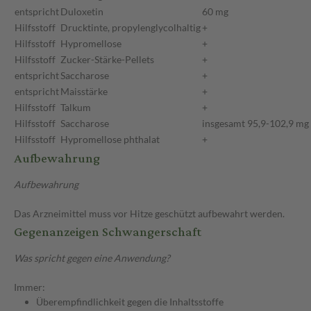
entspricht
Duloxetin
60 mg
Hilfsstoff
Drucktinte, propylenglycolhaltig
+
Hilfsstoff
Hypromellose
+
Hilfsstoff
Zucker-Stärke-Pellets
+
entspricht
Saccharose
+
entspricht
Maisstärke
+
Hilfsstoff
Talkum
+
Hilfsstoff
Saccharose
insgesamt 95,9-102,9 mg
Hilfsstoff
Hypromellose phthalat
+
Aufbewahrung
Aufbewahrung
Das Arzneimittel muss vor Hitze geschützt aufbewahrt werden.
Gegenanzeigen Schwangerschaft
Was spricht gegen eine Anwendung?
Immer:
Überempfindlichkeit gegen die Inhaltsstoffe