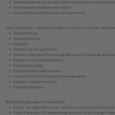
Lebererkrankung, die zu einer Leberfunktionseinschränkung füh
Stark eingeschränkte Nierenfunktion
Unkontrollierter Bluthochdruck (Hypertonie)
Unter Umständen - sprechen Sie hierzu mit Ihrem Arzt oder Apotheke
Bluthochdruck
Herzerkrankung
Epilepsie
Manie in der Vorgeschichte
Manisch-depressive Erkrankung (Bipolare Erkrankung), auch wen
Eingeschränkte Nierenfunktion
Flüssigkeitsmangel
Eingeschränkte Leberfunktion
Leberzirrhose (Schädigung des Lebergewebes)
Erhöhter Augeninnendruck
Engwinkelglaukom
Welche Altersgruppe ist zu beachten?
Kinder und Jugendliche unter 18 Jahren: Das Arzneimittel darf
Ältere Patienten: Die Behandlung sollte mit Ihrem Arzt gut a