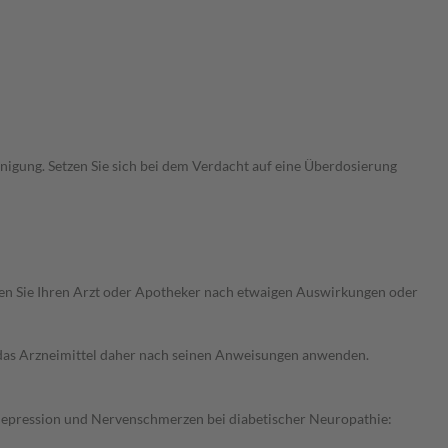
igung. Setzen Sie sich bei dem Verdacht auf eine Überdosierung
ragen Sie Ihren Arzt oder Apotheker nach etwaigen Auswirkungen oder
e das Arzneimittel daher nach seinen Anweisungen anwenden.
Depression und Nervenschmerzen bei diabetischer Neuropathie: