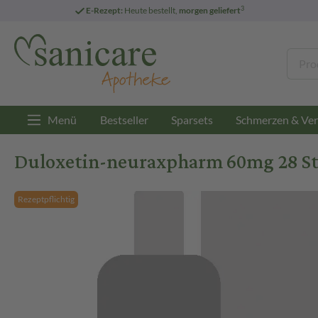
3
E-Rezept:
Heute bestellt,
morgen geliefert
Menü
Bestseller
Sparsets
Schmerzen & Ver
Duloxetin-neuraxpharm 60mg 28 St 
Rezeptpflichtig