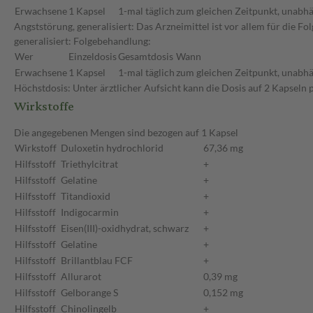
Erwachsene
1 Kapsel
1-mal täglich
zum gleichen Zeitpunkt, unabhä
Angststörung, generalisiert: Das Arzneimittel ist vor allem für die
generalisiert: Folgebehandlung:
Wer
Einzeldosis
Gesamtdosis
Wann
Erwachsene
1 Kapsel
1-mal täglich
zum gleichen Zeitpunkt, unabhä
Höchstdosis: Unter ärztlicher Aufsicht kann die Dosis auf 2 Kapseln 
Wirkstoffe
Die angegebenen Mengen sind bezogen auf 1 Kapsel
Wirkstoff
Duloxetin hydrochlorid
67,36 mg
Hilfsstoff
Triethylcitrat
+
Hilfsstoff
Gelatine
+
Hilfsstoff
Titandioxid
+
Hilfsstoff
Indigocarmin
+
Hilfsstoff
Eisen(III)-oxidhydrat, schwarz
+
Hilfsstoff
Gelatine
+
Hilfsstoff
Brillantblau FCF
+
Hilfsstoff
Allurarot
0,39 mg
Hilfsstoff
Gelborange S
0,152 mg
Hilfsstoff
Chinolingelb
+