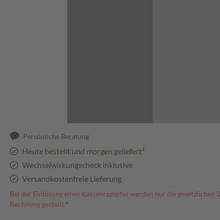
Abbildung kann abweichen
Persönliche Beratung
Heute bestellt und morgen geliefert³
Wechselwirkungscheck inklusive
Versandkostenfreie Lieferung
Bei der Einlösung eines Kassenrezeptes werden nur die gesetzlichen 
Rechnung gestellt.⁴