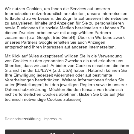
Prozent des Abgabepreises,
mindestens
jedoch
fünf Euro
und
höchstens zehn Euro.
Es sind jedoch nie mehr als die tatsächlichen
Kosten der Leistung zu entrichten.
Diese Regeln gelten grundsätzlich auch für Online-Apotheken.
Bei Heilmitteln und häuslicher Krankenpflege beträgt die
Zuzahlung zehn Prozent der Kosten sowie zehn Euro je
Verordnung.
Um das Engagement der Versicherten für ihre eigene Gesundheit zu
stärken und die besondere Stellung der Familie zu unterstützen,
fallen
keine Zuzahlungen
an bei:
• Kindern und Jugendlichen bis zum vollendeten 18. Lebensjahr
mit Ausnahme der Fahrkosten
• Untersuchungen zur Vorsorge und Früherkennung, die von der
GKV getragen werden
• empfohlenen Schutzimpfungen
• Harn- und Blutteststreifen
Wir nutzen Trusted Shops als unabhängigen Dienstleister für die
Einholung von Bewertungen. Trusted Shops hat Maßnahmen
getroffen, um sicherzustellen, dass es sich um echte Bewertungen
handelt. Mehr Informationen findest du hier:
https://help.etrusted.com/hc/de/articles/4419944605341