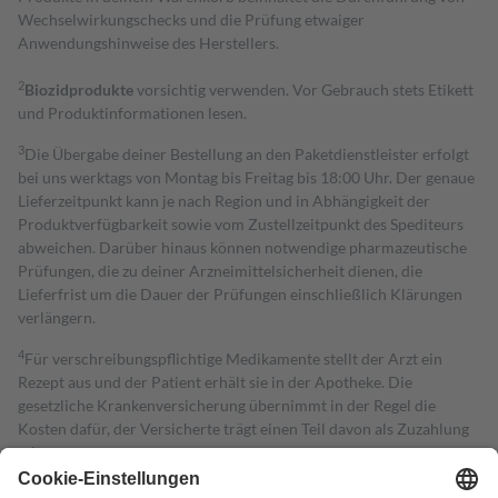
Wechselwirkungschecks und die Prüfung etwaiger
Anwendungshinweise des Herstellers.
2
Biozidprodukte
vorsichtig verwenden. Vor Gebrauch stets Etikett
und Produktinformationen lesen.
3
Die Übergabe deiner Bestellung an den Paketdienstleister erfolgt
bei uns werktags von Montag bis Freitag bis 18:00 Uhr. Der genaue
Lieferzeitpunkt kann je nach Region und in Abhängigkeit der
Produktverfügbarkeit sowie vom Zustellzeitpunkt des Spediteurs
abweichen. Darüber hinaus können notwendige pharmazeutische
Prüfungen, die zu deiner Arzneimittelsicherheit dienen, die
Lieferfrist um die Dauer der Prüfungen einschließlich Klärungen
verlängern.
4
Für verschreibungspflichtige Medikamente stellt der Arzt ein
Rezept aus und der Patient erhält sie in der Apotheke. Die
gesetzliche Krankenversicherung übernimmt in der Regel die
Kosten dafür, der Versicherte trägt einen Teil davon als Zuzahlung
mit.
Grundsätzlich leisten Mitglieder Zuzahlungen in Höhe von zehn