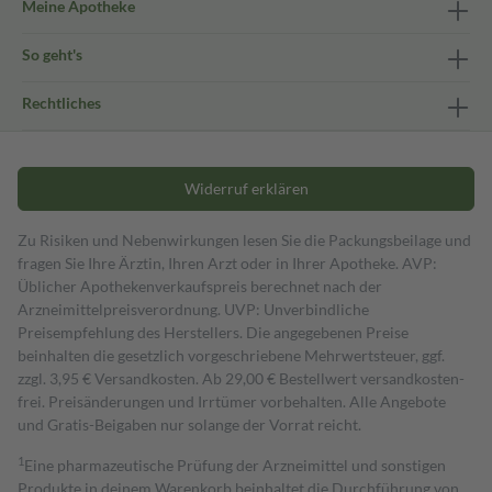
Meine Apotheke
So geht's
Rechtliches
Widerruf erklären
Zu Risiken und Nebenwirkungen lesen Sie die Packungsbeilage und
fragen Sie Ihre Ärztin, Ihren Arzt oder in Ihrer Apotheke. AVP:
Üblicher Apothekenverkaufspreis berechnet nach der
Arzneimittelpreisverordnung. UVP: Unverbindliche
Preisempfehlung des Herstellers. Die angegebenen Preise
beinhalten die gesetzlich vorgeschriebene Mehrwertsteuer, ggf.
zzgl. 3,95 € Versandkosten. Ab 29,00 € Bestell­wert versand­kosten­
frei. Preisänderungen und Irrtümer vorbehalten. Alle Angebote
und Gratis-Beigaben nur solange der Vorrat reicht.
1
Eine pharmazeutische Prüfung der Arzneimittel und sonstigen
Produkte in deinem Warenkorb beinhaltet die Durchführung von