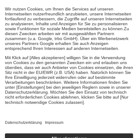
Prozent des Abgabepreises,
mindestens
jedoch
fünf Euro
und
höchstens zehn Euro.
Es sind jedoch nie mehr als die tatsächlichen
Kosten der Leistung zu entrichten.
Diese Regeln gelten grundsätzlich auch für Online-Apotheken.
Bei Heilmitteln und häuslicher Krankenpflege beträgt die
Zuzahlung zehn Prozent der Kosten sowie zehn Euro je
Verordnung.
Um das Engagement der Versicherten für ihre eigene Gesundheit zu
stärken und die besondere Stellung der Familie zu unterstützen,
fallen
keine Zuzahlungen
an bei:
• Kindern und Jugendlichen bis zum vollendeten 18. Lebensjahr
mit Ausnahme der Fahrkosten
• Untersuchungen zur Vorsorge und Früherkennung, die von der
GKV getragen werden
• empfohlenen Schutzimpfungen
• Harn- und Blutteststreifen
Wir nutzen Trusted Shops als unabhängigen Dienstleister für die
Einholung von Bewertungen. Trusted Shops hat Maßnahmen
getroffen, um sicherzustellen, dass es sich um echte Bewertungen
handelt. Mehr Informationen findest du hier:
https://help.etrusted.com/hc/de/articles/4419944605341