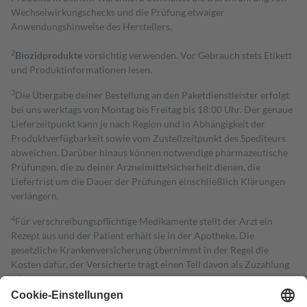
Wechselwirkungschecks und die Prüfung etwaiger
Anwendungshinweise des Herstellers.
2
Biozidprodukte
vorsichtig verwenden. Vor Gebrauch stets Etikett
und Produktinformationen lesen.
3
Die Übergabe deiner Bestellung an den Paketdienstleister erfolgt
bei uns werktags von Montag bis Freitag bis 18:00 Uhr. Der genaue
Lieferzeitpunkt kann je nach Region und in Abhängigkeit der
Produktverfügbarkeit sowie vom Zustellzeitpunkt des Spediteurs
abweichen. Darüber hinaus können notwendige pharmazeutische
Prüfungen, die zu deiner Arzneimittelsicherheit dienen, die
Lieferfrist um die Dauer der Prüfungen einschließlich Klärungen
verlängern.
4
Für verschreibungspflichtige Medikamente stellt der Arzt ein
Rezept aus und der Patient erhält sie in der Apotheke. Die
gesetzliche Krankenversicherung übernimmt in der Regel die
Kosten dafür, der Versicherte trägt einen Teil davon als Zuzahlung
mit.
Grundsätzlich leisten Mitglieder Zuzahlungen in Höhe von zehn