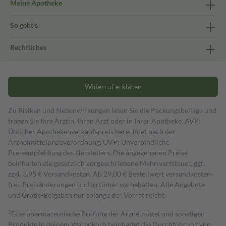
Meine Apotheke
So geht's
Rechtliches
Widerruf erklären
Zu Risiken und Nebenwirkungen lesen Sie die Packungsbeilage und
fragen Sie Ihre Ärztin, Ihren Arzt oder in Ihrer Apotheke. AVP:
Üblicher Apothekenverkaufspreis berechnet nach der
Arzneimittelpreisverordnung. UVP: Unverbindliche
Preisempfehlung des Herstellers. Die angegebenen Preise
beinhalten die gesetzlich vorgeschriebene Mehrwertsteuer, ggf.
zzgl. 3,95 € Versandkosten. Ab 29,00 € Bestell­wert versand­kosten­
frei. Preisänderungen und Irrtümer vorbehalten. Alle Angebote
und Gratis-Beigaben nur solange der Vorrat reicht.
1
Eine pharmazeutische Prüfung der Arzneimittel und sonstigen
Produkte in deinem Warenkorb beinhaltet die Durchführung von