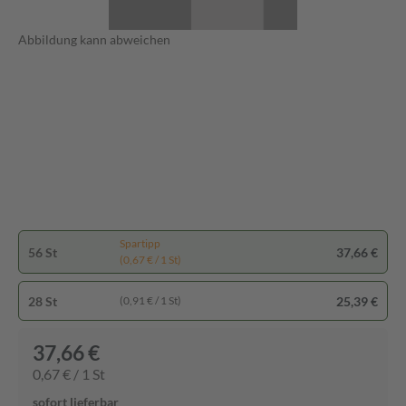
Abbildung kann abweichen
Spartipp
56 St
37,66 €
(0,67 € / 1 St)
28 St
25,39 €
(0,91 € / 1 St)
37,66 €
0,67 € / 1 St
sofort lieferbar